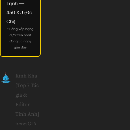
Trịnh —
450 XU (Đã
Chi)
* Bảng xếp hạng
dựa trên hoạt
động 30 ngày
gần đây
Kinh Kha
[Top 7 Tác
giả &
Editor
Tinh Anh]
GIA
trong