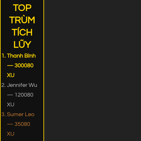
TOP
TRÙM
TÍCH
LŨY
Thanh Bình
— 300080
XU
Jennifer Wu
— 120080
XU
Sumer Leo
— 35080
XU