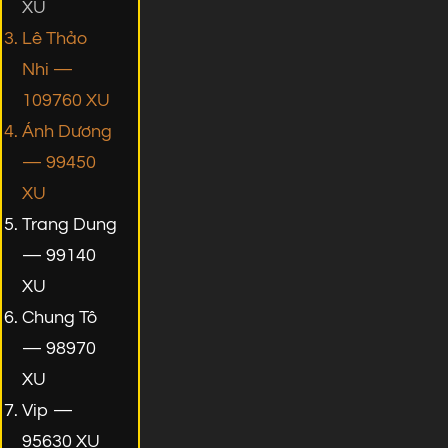
XU
Lê Thảo
Nhi —
109760 XU
Ánh Dương
— 99450
XU
Trang Dung
— 99140
XU
Chung Tô
— 98970
XU
Vip —
95630 XU