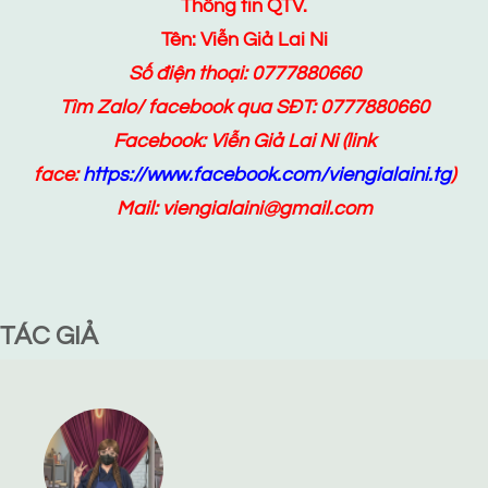
Thông tin QTV.
Tên: Viễn Giả Lai Ni
Số điện thoại: 0777880660
Tìm Zalo/ facebook qua SĐT: 0777880660
Facebook:
Viễn Giả Lai Ni
(link
face:
https://www.facebook.com/viengialaini.tg
)
Mail: viengialaini@gmail.com
TÁC GIẢ