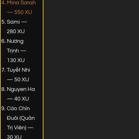
Mina Sarah
— 550 XU
Sami —
280 XU
Nương
Trịnh —
130 XU
Tuyết Nhi
— 50 XU
Nguyen Ha
— 40 XU
Cáo Chín
Đuôi (Quản
Trị Viên) —
30 XU