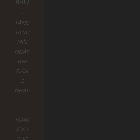
BÁO
-
TẶNG
10 XU
MỖI
NGÀY
KHI
ĐĂN
G
NHẬP
-
tẶNG
5 XU
CHO