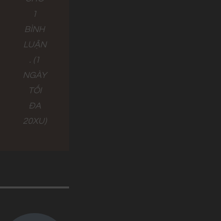
1
BÌNH
LUẬN
. (1
NGÀY
TỐI
ĐA
20XU)