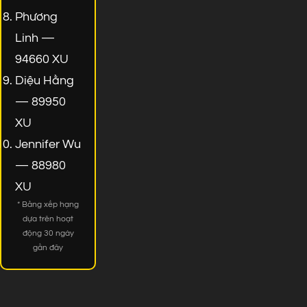
Phương
Linh —
94660 XU
Diệu Hằng
— 89950
XU
Jennifer Wu
— 88980
XU
* Bảng xếp hạng
dựa trên hoạt
động 30 ngày
gần đây