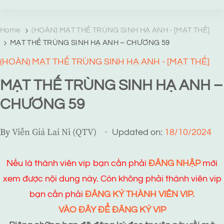
TRANG TRUYỆN MẠNG
Web truyện độc quyền của Viễn Giả Lai Ni
Home
(HOÀN) MẠT THẾ TRÙNG SINH HẠ ANH - [MẠT THẾ]
MẠT THẾ TRÙNG SINH HẠ ANH – CHƯƠNG 59
(HOÀN) MẠT THẾ TRÙNG SINH HẠ ANH - [MẠT THẾ]
MẠT THẾ TRÙNG SINH HẠ ANH –
CHƯƠNG 59
By
Viễn Giả Lai Ni (QTV)
Updated on:
18/10/2024
Nếu là thành viên vip bạn cần phải
ĐĂNG NHẬP
mới
xem được nội dung này. Còn không phải thành viên vip
bạn cần phải
ĐĂNG KÝ THÀNH VIÊN VIP.
VÀO ĐÂY ĐỂ ĐĂNG KÝ VIP