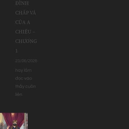
ĐÌNH
CHẤP VÁ
CỦA A
CHIÊU –
CHƯƠNG
1
23/06/2026
hay lắm
đọc vào
thấy cuốn
liền