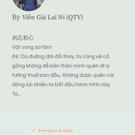
By
Viễn Giả Lai Ni (QTV)
勿忘初心
Vật vong sơ tâm
(Ni: Dù đường đời đổi thay, ta cũng sẽ cố
gắng không để bản thân mình quên đi lý
tưởng thuở ban đầu. Không được quên cái
động lực khiến ta bắt đầu hành trình này.
Ta...
Post
Previous Article