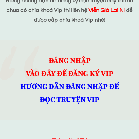
Riêng những bạn đã đăng ký đọc truyện này rồi mà
chưa có chìa khoá Vip thì liên hệ
Viễn Giả Lai Ni
để
được cấp chìa khoá Vip nhé!
ĐĂNG NHẬP
VÀO ĐÂY ĐỂ ĐĂNG KÝ VIP
HƯỚNG DẪN ĐĂNG NHẬP ĐỂ
ĐỌC TRUYỆN VIP