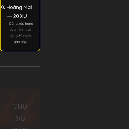
Hoàng Mai
— 20 XU
* Bảng xếp hạng
dựa trên hoạt
động 30 ngày
gần đây
THÔ
NG