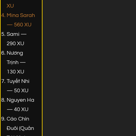
XU
Mina Sarah
— 560 XU
Sami —
290 XU
Nương
Trịnh —
130 XU
Tuyết Nhi
— 50 XU
Nguyen Ha
— 40 XU
Cáo Chín
Đuôi (Quản