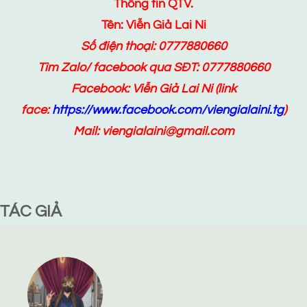
Thông tin QTV.
Tên: Viễn Giả Lai Ni
Số điện thoại: 0777880660
Tìm Zalo/ facebook qua SĐT: 0777880660
Facebook:
Viễn Giả Lai Ni
(link
face:
https://www.facebook.com/viengialaini.tg
)
Mail: viengialaini@gmail.com
TÁC GIẢ