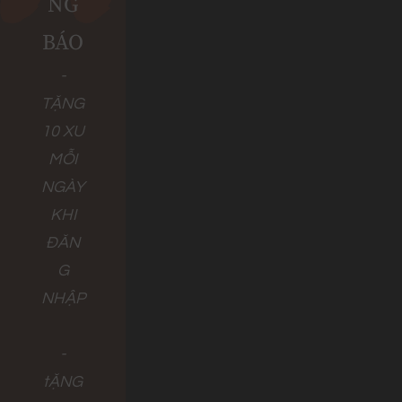
NG
BÁO
-
TẶNG
10 XU
MỖI
NGÀY
KHI
ĐĂN
G
NHẬP
-
tẶNG