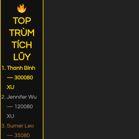
TOP
TRÙM
TÍCH
LŨY
Thanh Bình
— 300080
XU
Jennifer Wu
— 120080
XU
Sumer Leo
— 35080