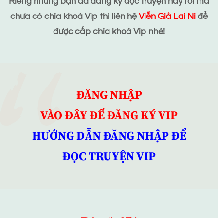
Riêng những bạn đã đăng ký đọc truyện này rồi mà
chưa có chìa khoá Vip thì liên hệ
Viễn Giả Lai Ni
để
được cấp chìa khoá Vip nhé!
ĐĂNG NHẬP
VÀO ĐÂY ĐỂ ĐĂNG KÝ VIP
HƯỚNG DẪN ĐĂNG NHẬP ĐỂ
ĐỌC TRUYỆN VIP