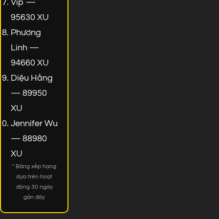
Vip —
95630 XU
Phương
Linh —
94660 XU
Diệu Hằng
— 89950
XU
Jennifer Wu
— 88980
XU
* Bảng xếp hạng
dựa trên hoạt
động 30 ngày
gần đây