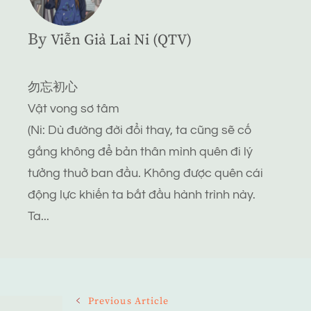
By
Viễn Giả Lai Ni (QTV)
勿忘初心
Vật vong sơ tâm
(Ni: Dù đường đời đổi thay, ta cũng sẽ cố
gắng không để bản thân mình quên đi lý
tưởng thuở ban đầu. Không được quên cái
động lực khiến ta bắt đầu hành trình này.
Ta...
Post
Previous Article