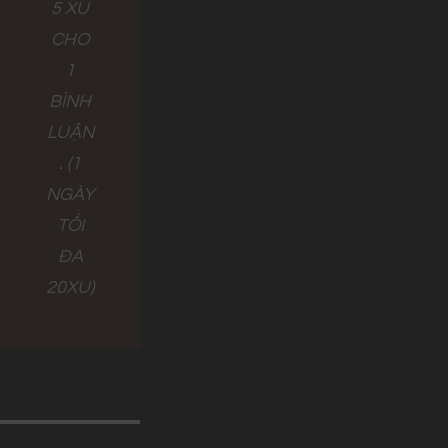
5 XU
CHO
1
BÌNH
LUẬN
. (1
NGÀY
TỐI
ĐA
20XU)