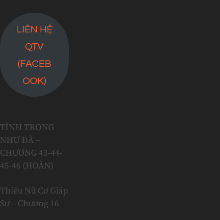
LIÊN HỆ
QTV
(FACEB
OOK)
TÌNH TRONG
NHƯ ĐÃ –
CHƯƠNG 43-44-
45-46 (HOÀN)
Thiếu Nữ Cơ Giáp
Sư – Chương 16