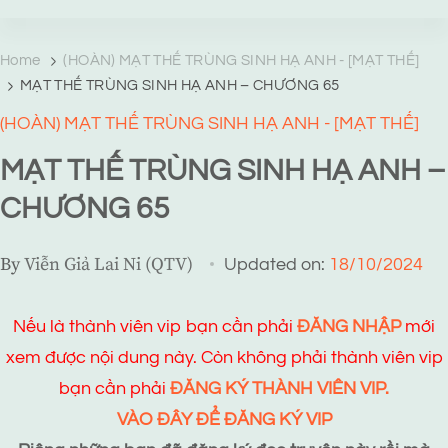
TRANG TRUYỆN MẠNG
Web truyện độc quyền của Viễn Giả Lai Ni
Home
(HOÀN) MẠT THẾ TRÙNG SINH HẠ ANH - [MẠT THẾ]
MẠT THẾ TRÙNG SINH HẠ ANH – CHƯƠNG 65
(HOÀN) MẠT THẾ TRÙNG SINH HẠ ANH - [MẠT THẾ]
MẠT THẾ TRÙNG SINH HẠ ANH –
CHƯƠNG 65
By
Viễn Giả Lai Ni (QTV)
Updated on:
18/10/2024
Nếu là thành viên vip bạn cần phải
ĐĂNG NHẬP
mới
xem được nội dung này. Còn không phải thành viên vip
bạn cần phải
ĐĂNG KÝ THÀNH VIÊN VIP.
VÀO ĐÂY ĐỂ ĐĂNG KÝ VIP