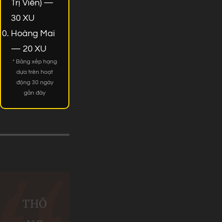
Trị Viên) —
30 XU
Hoàng Mai
— 20 XU
* Bảng xếp hạng
dựa trên hoạt
động 30 ngày
gần đây
THÔ