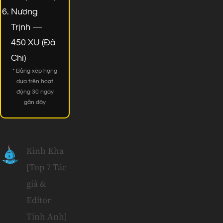
Nương
Trịnh —
450 XU (Đã
Chi)
* Bảng xếp hạng
dựa trên hoạt
động 30 ngày
gần đây
Kinh Kha
[Top 7 Tác
giả &
Editor
Tinh Anh]