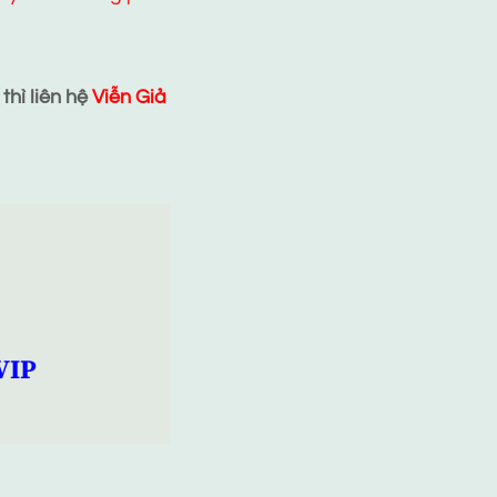
hì liên hệ
Viễn Giả
VIP