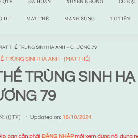
Ệ QTV
ĐÃ HOÀN
XUYÊN KHÔNG
CỔ ĐẠI
G DU
MẠT THẾ
MANH SỦNG
TU TIÊN
MẠT THẾ TRÙNG SINH HẠ ANH – CHƯƠNG 79
Ế TRÙNG SINH HẠ ANH - [MẠT THẾ]
THẾ TRÙNG SINH HẠ
ƯƠNG 79
 Ni (QTV)
Updated on:
18/10/2024
 vip bạn cần phải
ĐĂNG NHẬP
mới xem được nội dung n