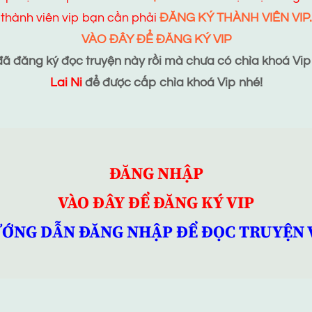
thành viên vip bạn cần phải
ĐĂNG KÝ THÀNH VIÊN VIP.
VÀO ĐÂY ĐỂ ĐĂNG KÝ VIP
 đăng ký đọc truyện này rồi mà chưa có chìa khoá Vip t
Lai Ni
để được cấp chìa khoá Vip nhé!
ĐĂNG NHẬP
VÀO ĐÂY ĐỂ ĐĂNG KÝ VIP
ỚNG DẪN ĐĂNG NHẬP ĐỂ ĐỌC TRUYỆN 