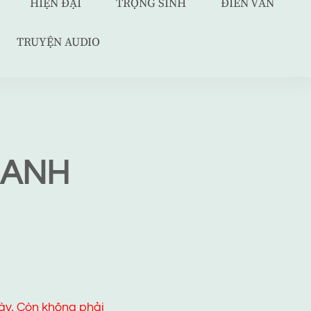
HIỆN ĐẠI
TRỌNG SINH
ĐIỀN VĂN
TRUYỆN AUDIO
 ANH
ày. Còn không phải