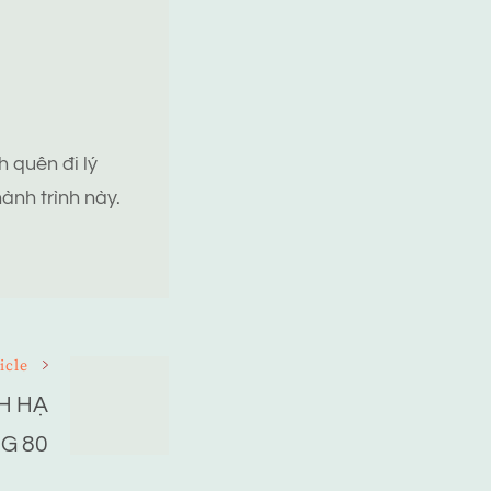
 quên đi lý
ành trình này.
icle
H HẠ
G 80