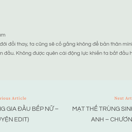
tâm
 đời đổi thay, ta cũng sẽ cố gắng không để bản thân mình
n đầu. Không được quên cái động lực khiến ta bắt đầu h
vious Article
Next Art
 GIA ĐẦU BẾP NỮ –
MẠT THẾ TRÙNG SIN
ion
YỆN EDIT)
ANH – CHƯƠN