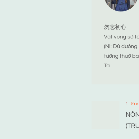
勿忘初心
Vật vong sơ 
(Ni: Dù đường
tưởng thuở ba
Ta...
Post
Pre
NÔNG
Navigat
(TRU