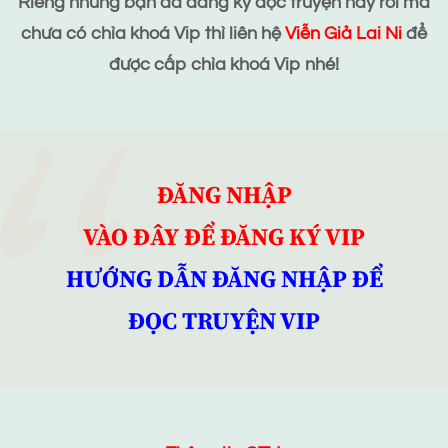
Riêng những bạn đã đăng ký đọc truyện này rồi mà
chưa có chìa khoá Vip thì liên hệ
Viễn Giả Lai Ni
để
được cấp chìa khoá Vip nhé!
ĐĂNG NHẬP
VÀO ĐÂY ĐỂ ĐĂNG KÝ VIP
HƯỚNG DẪN ĐĂNG NHẬP ĐỂ
ĐỌC TRUYỆN VIP