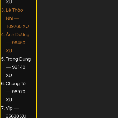
XU
Lê Thảo
Nhi —
109760 XU
Ánh Dương
— 99450
XU
Trang Dung
— 99140
XU
Chung Tô
— 98970
XU
Vip —
95630 XU