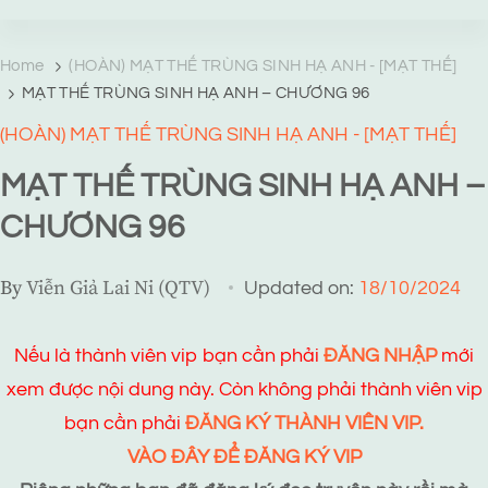
TRANG TRUYỆN MẠNG
Web truyện độc quyền của Viễn Giả Lai Ni
Home
(HOÀN) MẠT THẾ TRÙNG SINH HẠ ANH - [MẠT THẾ]
MẠT THẾ TRÙNG SINH HẠ ANH – CHƯƠNG 96
(HOÀN) MẠT THẾ TRÙNG SINH HẠ ANH - [MẠT THẾ]
MẠT THẾ TRÙNG SINH HẠ ANH –
CHƯƠNG 96
By
Viễn Giả Lai Ni (QTV)
Updated on:
18/10/2024
Nếu là thành viên vip bạn cần phải
ĐĂNG NHẬP
mới
xem được nội dung này. Còn không phải thành viên vip
bạn cần phải
ĐĂNG KÝ THÀNH VIÊN VIP.
VÀO ĐÂY ĐỂ ĐĂNG KÝ VIP