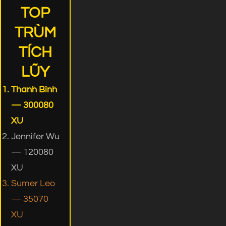
TOP
TRÙM
TÍCH
LŨY
Thanh Bình
— 300080
XU
Jennifer Wu
— 120080
XU
Sumer Leo
— 35070
XU