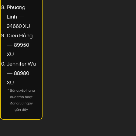
Phương
Linh —
94660 XU
Diệu Hằng
— 89950
XU
Jennifer Wu
— 88980
XU
* Bảng xếp hạng
dựa trên hoạt
động 30 ngày
gần đây