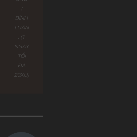
1
BÌNH
LUẬN
. (1
NGÀY
TỐI
ĐA
20XU)