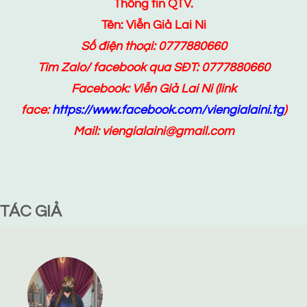
Thông tin QTV.
Tên: Viễn Giả Lai Ni
Số điện thoại: 0777880660
Tìm Zalo/ facebook qua SĐT: 0777880660
Facebook:
Viễn Giả Lai Ni
(link
face:
https://www.facebook.com/viengialaini.tg
)
Mail: viengialaini@gmail.com
TÁC GIẢ