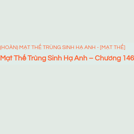
(HOÀN) MẠT THẾ TRÙNG SINH HẠ ANH - [MẠT THẾ]
Mạt Thế Trùng Sinh Hạ Anh – Chương 146