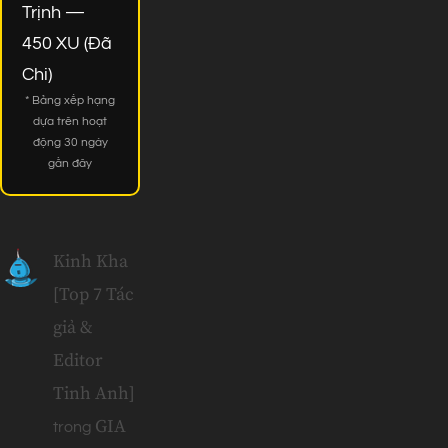
Trịnh —
450 XU (Đã
Chi)
* Bảng xếp hạng
dựa trên hoạt
động 30 ngày
gần đây
Kinh Kha
[Top 7 Tác
giả &
Editor
Tinh Anh]
GIA
trong