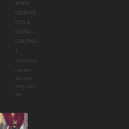
ĐÌNH
CHẤP VÁ
CỦA A
CHIÊU –
CHƯƠNG
1
23/06/2026
hay lắm
đọc vào
thấy cuốn
liền