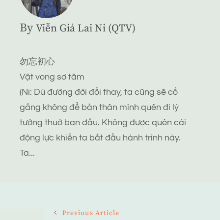
By
Viễn Giả Lai Ni (QTV)
勿忘初心
Vật vong sơ tâm
(Ni: Dù đường đời đổi thay, ta cũng sẽ cố
gắng không để bản thân mình quên đi lý
tưởng thuở ban đầu. Không được quên cái
động lực khiến ta bắt đầu hành trình này.
Ta...
Post
Previous Article