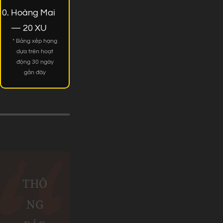
Hoàng Mai
— 20 XU
* Bảng xếp hạng
dựa trên hoạt
động 30 ngày
gần đây
THÔ
NG