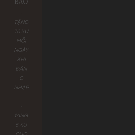
BÁO
-
TẶNG
10 XU
MỖI
NGÀY
KHI
ĐĂN
G
NHẬP
-
tẶNG
5 XU
CHO