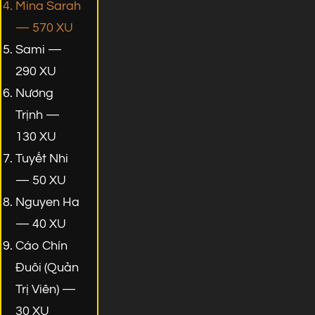
Mina Sarah
— 570 XU
Sami —
290 XU
Nương
Trịnh —
130 XU
Tuyết Nhi
— 50 XU
Nguyen Ha
— 40 XU
Cáo Chín
Đuôi (Quản
Trị Viên) —
30 XU