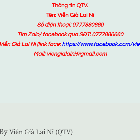
Thông tin QTV.
Tên: Viễn Giả Lai Ni
Số điện thoại: 0777880660
Tìm Zalo/ facebook qua SĐT: 0777880660
Viễn Giả Lai Ni
(link face:
https://www.facebook.com/vien
Mail: viengialaini@gmail.com
By
Viễn Giả Lai Ni (QTV)