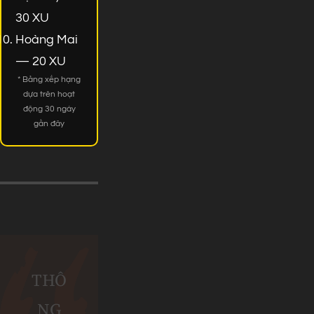
30 XU
Hoàng Mai
— 20 XU
* Bảng xếp hạng
dựa trên hoạt
động 30 ngày
gần đây
THÔ
NG