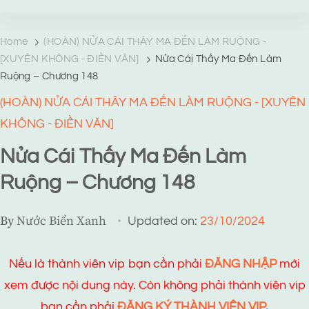
TRANG TRUYỆN MẠNG
Web truyện độc quyền của Viễn Giả Lai Ni
Home
(HOÀN) NỬA CÁI THÂY MA ĐẾN LÀM RUỘNG -
[XUYÊN KHÔNG - ĐIỀN VĂN]
Nửa Cái Thấy Ma Đến Làm
Ruộng – Chương 148
(HOÀN) NỬA CÁI THÂY MA ĐẾN LÀM RUỘNG - [XUYÊN
KHÔNG - ĐIỀN VĂN]
Nửa Cái Thấy Ma Đến Làm
Ruộng – Chương 148
By
Nước Biển Xanh
Updated on:
23/10/2024
Nếu là thành viên vip bạn cần phải
ĐĂNG NHẬP
mới
xem được nội dung này. Còn không phải thành viên vip
bạn cần phải
ĐĂNG KÝ THÀNH VIÊN VIP.