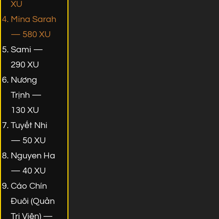
XU
Mina Sarah
— 580 XU
Sami —
290 XU
Nương
Trịnh —
130 XU
Tuyết Nhi
— 50 XU
Nguyen Ha
— 40 XU
Cáo Chín
Đuôi (Quản
Trị Viên) —