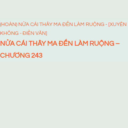
(HOÀN) NỬA CÁI THÂY MA ĐẾN LÀM RUỘNG - [XUYÊN
KHÔNG - ĐIỀN VĂN]
NỬA CÁI THÂY MA ĐẾN LÀM RUỘNG –
CHƯƠNG 243