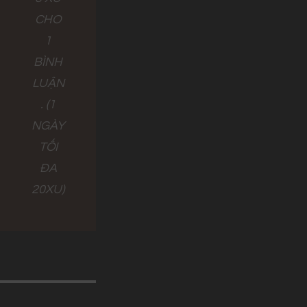
CHO
1
BÌNH
LUẬN
. (1
NGÀY
TỐI
ĐA
20XU)