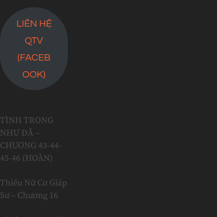
LIÊN HỆ
QTV
(FACEB
OOK)
TÌNH TRONG
NHƯ ĐÃ –
CHƯƠNG 43-44-
45-46 (HOÀN)
Thiếu Nữ Cơ Giáp
Sư – Chương 16