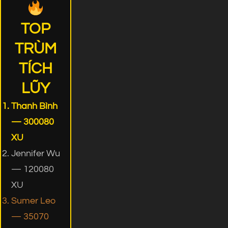
TOP
TRÙM
TÍCH
LŨY
Thanh Bình
— 300080
XU
Jennifer Wu
— 120080
XU
Sumer Leo
— 35070