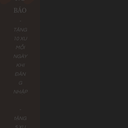
BÁO
-
TẶNG
10 XU
MỖI
NGÀY
KHI
ĐĂN
G
NHẬP
-
tẶNG
5 XU