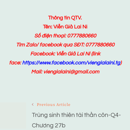
Thông tin QTV.
Tên: Viễn Giả Lai Ni
Số điện thoại: 0777880660
Tìm Zalo/ facebook qua SĐT: 0777880660
Facebook:
Viễn Giả Lai Ni
(link
face:
https://www.facebook.com/viengialaini.tg
)
Mail: viengialaini@gmail.com
Post
Previous Article
Navigation
Trùng sinh thiên tài thần côn-Q4-
Chương 27b