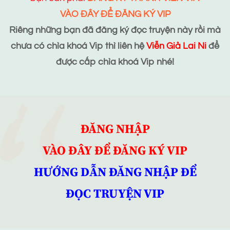
VÀO ĐÂY ĐỂ ĐĂNG KÝ VIP
Riêng những bạn đã đăng ký đọc truyện này rồi mà
chưa có chìa khoá Vip thì liên hệ
Viễn Giả Lai Ni
để
được cấp chìa khoá Vip nhé!
ĐĂNG NHẬP
VÀO ĐÂY ĐỂ ĐĂNG KÝ VIP
HƯỚNG DẪN ĐĂNG NHẬP ĐỂ
ĐỌC TRUYỆN VIP