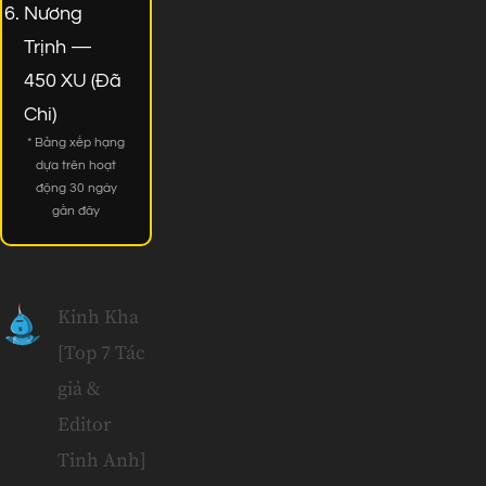
Nương
Trịnh —
450 XU (Đã
Chi)
* Bảng xếp hạng
dựa trên hoạt
động 30 ngày
gần đây
Kinh Kha
[Top 7 Tác
giả &
Editor
Tinh Anh]