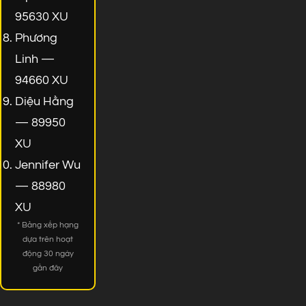
95630 XU
Phương
Linh —
94660 XU
Diệu Hằng
— 89950
XU
Jennifer Wu
— 88980
XU
* Bảng xếp hạng
dựa trên hoạt
động 30 ngày
gần đây