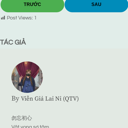
TRƯỚC
SAU
Post Views:
1
TÁC GIẢ
By
Viễn Giả Lai Ni (QTV)
勿忘初心
Vật vong sơ tâm