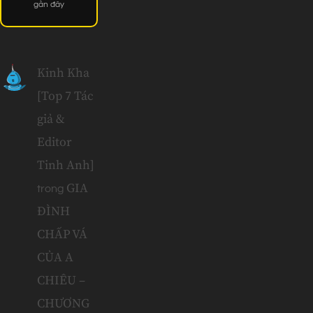
gần đây
Kinh Kha
[Top 7 Tác
giả &
Editor
Tinh Anh]
GIA
trong
ĐÌNH
CHẤP VÁ
CỦA A
CHIÊU –
CHƯƠNG