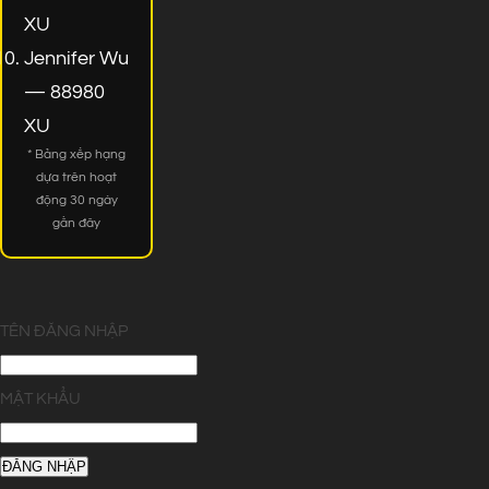
XU
Jennifer Wu
— 88980
XU
* Bảng xếp hạng
dựa trên hoạt
động 30 ngày
gần đây
TÊN ĐĂNG NHẬP
MẬT KHẨU