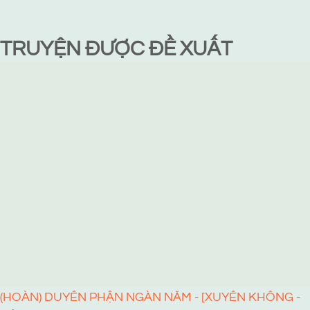
TRUYỆN ĐƯỢC ĐỀ XUẤT
(HOÀN) DUYÊN PHẬN NGÀN NĂM - [XUYÊN KHÔNG -