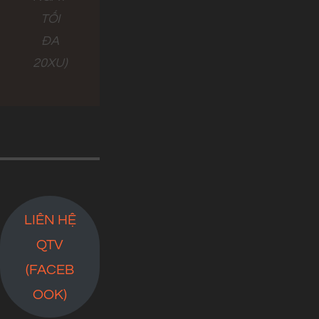
TỐI
ĐA
20XU)
LIÊN HỆ
QTV
(FACEB
OOK)