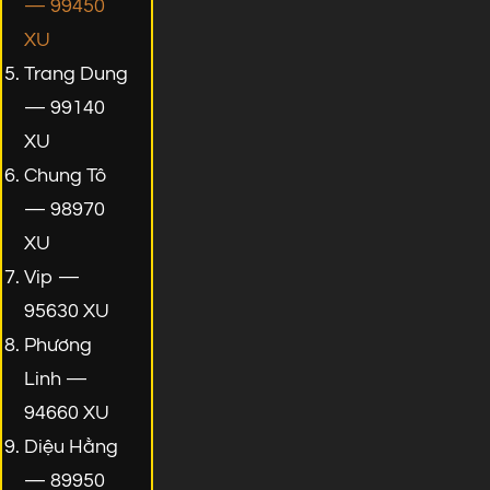
— 99450
XU
Trang Dung
— 99140
XU
Chung Tô
— 98970
XU
Vip —
95630 XU
Phương
Linh —
94660 XU
Diệu Hằng
— 89950