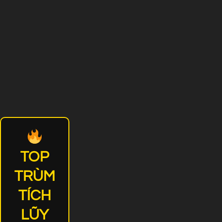
TOP
TRÙM
TÍCH
LŨY