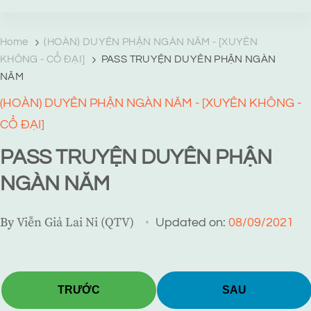
TRANG TRUYỆN MẠNG
Web truyện độc quyền của Viễn Giả Lai Ni
Home
(HOÀN) DUYÊN PHẬN NGÀN NĂM - [XUYÊN
KHÔNG - CỔ ĐẠI]
PASS TRUYỆN DUYÊN PHẬN NGÀN
NĂM
(HOÀN) DUYÊN PHẬN NGÀN NĂM - [XUYÊN KHÔNG -
CỔ ĐẠI]
PASS TRUYỆN DUYÊN PHẬN
NGÀN NĂM
By
Viễn Giả Lai Ni (QTV)
Updated on:
08/09/2021
TRƯỚC
SAU