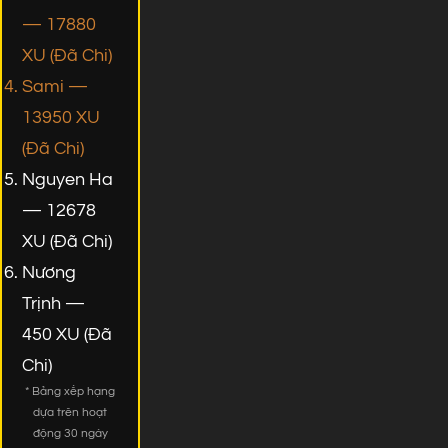
— 17880
XU (Đã Chi)
Sami —
13950 XU
(Đã Chi)
Nguyen Ha
— 12678
XU (Đã Chi)
Nương
Trịnh —
450 XU (Đã
Chi)
* Bảng xếp hạng
dựa trên hoạt
động 30 ngày