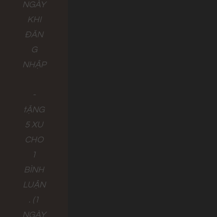
NGÀY
KHI
ĐĂN
G
NHẬP
-
tẶNG
5 XU
CHO
1
BÌNH
LUẬN
. (1
NGÀY