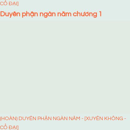
CỔ ĐẠI]
Duyên phận ngàn năm chương 1
(HOÀN) DUYÊN PHẬN NGÀN NĂM - [XUYÊN KHÔNG -
CỔ ĐẠI]