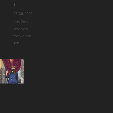
1
23/06/2026
hay lắm
đọc vào
thấy cuốn
liền