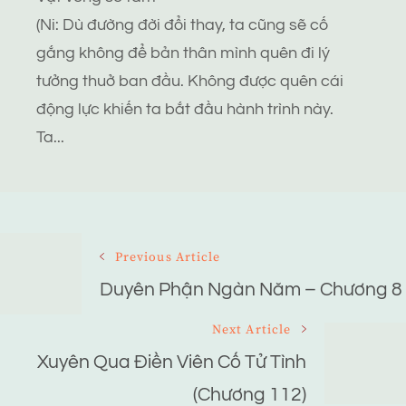
(Ni: Dù đường đời đổi thay, ta cũng sẽ cố
gắng không để bản thân mình quên đi lý
tưởng thuở ban đầu. Không được quên cái
động lực khiến ta bắt đầu hành trình này.
Ta...
Post
Previous Article
Navigation
Duyên Phận Ngàn Năm – Chương 8
Next Article
Xuyên Qua Điền Viên Cố Tử Tình
(Chương 112)