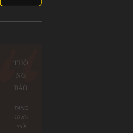
THÔ
NG
BÁO
-
TẶNG
10 XU
MỖI