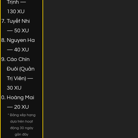
Trịnh —
130 XU
Tuyết Nhi
— 50 XU
Nguyen Ha
— 40 XU
Cáo Chín
Đuôi (Quản
Trị Viên) —
30 XU
Hoàng Mai
— 20 XU
* Bảng xếp hạng
dựa trên hoạt
động 30 ngày
gần đây