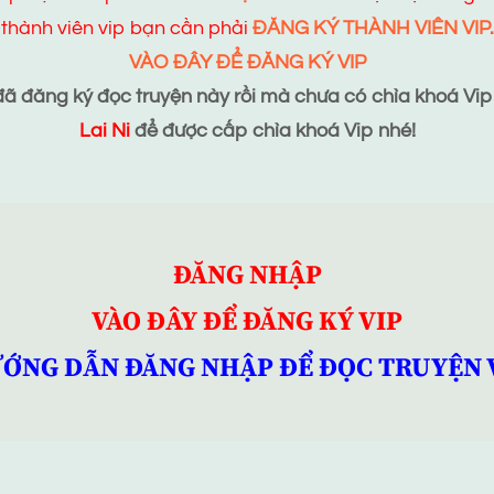
thành viên vip bạn cần phải
ĐĂNG KÝ THÀNH VIÊN VIP.
VÀO ĐÂY ĐỂ ĐĂNG KÝ VIP
 đăng ký đọc truyện này rồi mà chưa có chìa khoá Vip t
Lai Ni
để được cấp chìa khoá Vip nhé!
ĐĂNG NHẬP
VÀO ĐÂY ĐỂ ĐĂNG KÝ VIP
ỚNG DẪN ĐĂNG NHẬP ĐỂ ĐỌC TRUYỆN 