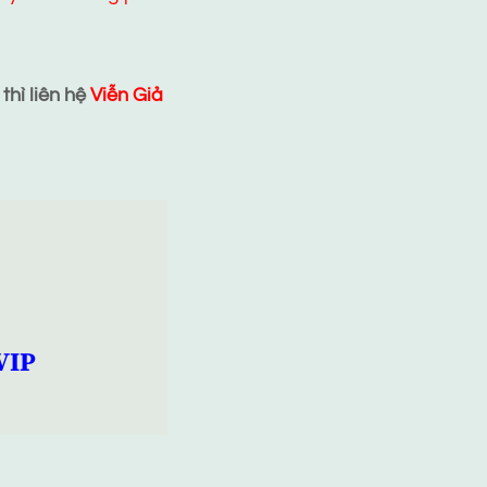
hì liên hệ
Viễn Giả
VIP