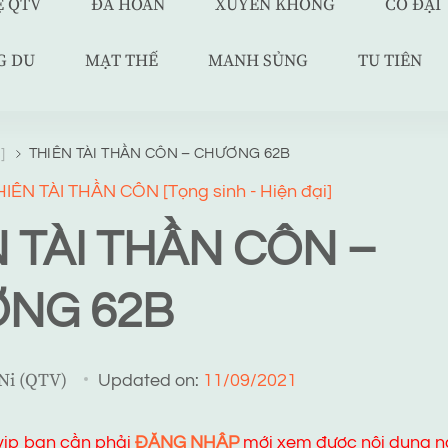
Ệ QTV
ĐÃ HOÀN
XUYÊN KHÔNG
CỔ ĐẠI
G DU
MẠT THẾ
MANH SỦNG
TU TIÊN
i]
THIÊN TÀI THẦN CÔN – CHƯƠNG 62B
ÊN TÀI THẦN CÔN [Tọng sinh - Hiện đại]
 TÀI THẦN CÔN –
NG 62B
 Ni (QTV)
Updated on:
11/09/2021
 vip bạn cần phải
ĐĂNG NHẬP
mới xem được nội dung n