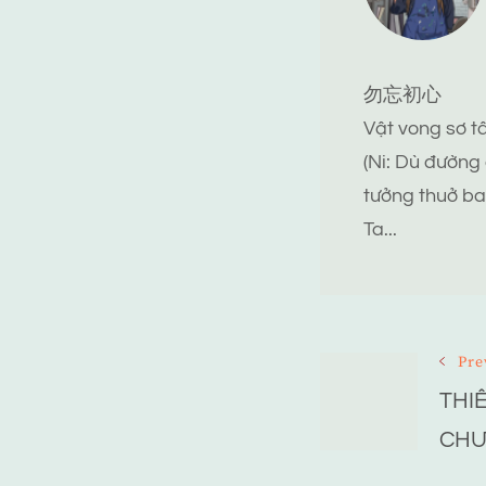
勿忘初心
Vật vong sơ 
(Ni: Dù đường
tưởng thuở ba
Ta...
Post
Pre
THI
Navigat
CHƯ