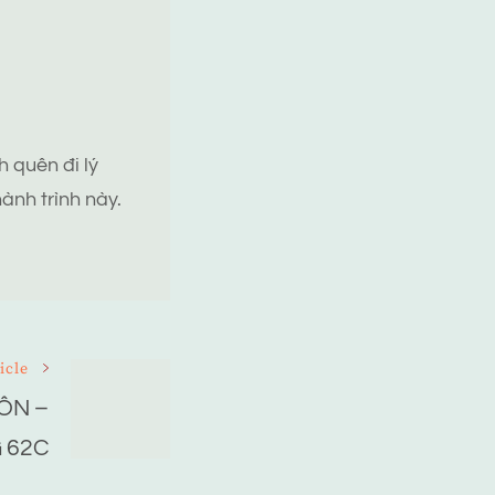
 quên đi lý
ành trình này.
icle
ÔN –
 62C