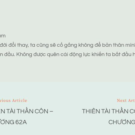
tâm
 đời đổi thay, ta cũng sẽ cố gắng không để bản thân mình
n đầu. Không được quên cái động lực khiến ta bắt đầu h
vious Article
Next Art
ÊN TÀI THẦN CÔN –
THIÊN TÀI THẦN C
ion
ƠNG 62A
CHƯƠNG