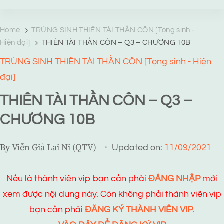
TRANG TRUYỆN MẠNG
Web truyện độc quyền của Viễn Giả Lai Ni
Home
TRÙNG SINH THIÊN TÀI THẦN CÔN [Tọng sinh -
Hiện đại]
THIÊN TÀI THẦN CÔN – Q3 – CHƯƠNG 10B
TRÙNG SINH THIÊN TÀI THẦN CÔN [Tọng sinh - Hiện
đại]
THIÊN TÀI THẦN CÔN – Q3 –
CHƯƠNG 10B
By
Viễn Giả Lai Ni (QTV)
Updated on:
11/09/2021
Nếu là thành viên vip bạn cần phải
ĐĂNG NHẬP
mới
xem được nội dung này. Còn không phải thành viên vip
bạn cần phải
ĐĂNG KÝ THÀNH VIÊN VIP.