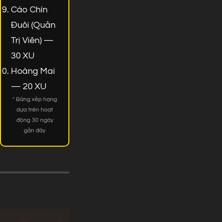
Cáo Chín
Đuôi (Quản
Trị Viên) —
30 XU
Hoàng Mai
— 20 XU
* Bảng xếp hạng
dựa trên hoạt
động 30 ngày
gần đây