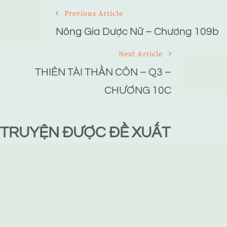
Post
Previous Article
Navigation
Nông Gia Dược Nữ – Chương 109b
Next Article
THIÊN TÀI THẦN CÔN – Q3 –
CHƯƠNG 10C
TRUYỆN ĐƯỢC ĐỀ XUẤT