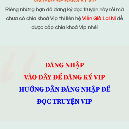
VÀO ĐÂY ĐỂ ĐĂNG KÝ VIP
Riêng những bạn đã đăng ký đọc truyện này rồi mà
chưa có chìa khoá Vip thì liên hệ
Viễn Giả Lai Ni
để
được cấp chìa khoá Vip nhé!
ĐĂNG NHẬP
VÀO ĐÂY ĐỂ ĐĂNG KÝ VIP
HƯỚNG DẪN ĐĂNG NHẬP ĐỂ
ĐỌC TRUYỆN VIP