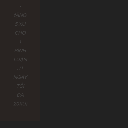
-
tẶNG
5 XU
CHO
1
BÌNH
LUẬN
. (1
NGÀY
TỐI
ĐA
20XU)