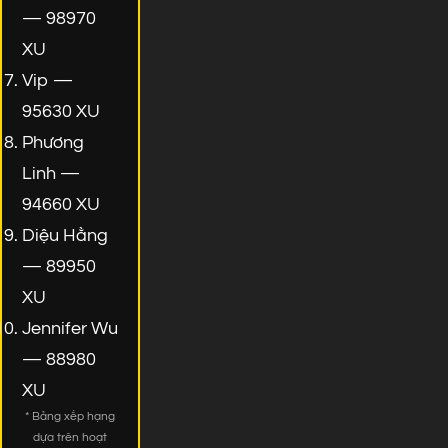
— 98970
XU
Vip —
95630 XU
Phương
Linh —
94660 XU
Diệu Hằng
— 89950
XU
Jennifer Wu
— 88980
XU
* Bảng xếp hạng
dựa trên hoạt