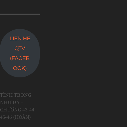
LIÊN HỆ
QTV
(FACEB
OOK)
TÌNH TRONG
NHƯ ĐÃ –
CHƯƠNG 43-44-
45-46 (HOÀN)