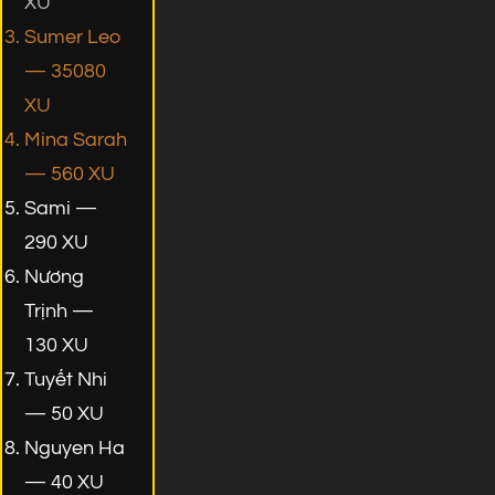
XU
Sumer Leo
— 35080
XU
Mina Sarah
— 560 XU
Sami —
290 XU
Nương
Trịnh —
130 XU
Tuyết Nhi
— 50 XU
Nguyen Ha
— 40 XU