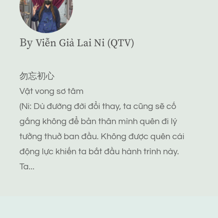
By
Viễn Giả Lai Ni (QTV)
勿忘初心
Vật vong sơ tâm
(Ni: Dù đường đời đổi thay, ta cũng sẽ cố
gắng không để bản thân mình quên đi lý
tưởng thuở ban đầu. Không được quên cái
động lực khiến ta bắt đầu hành trình này.
Ta...