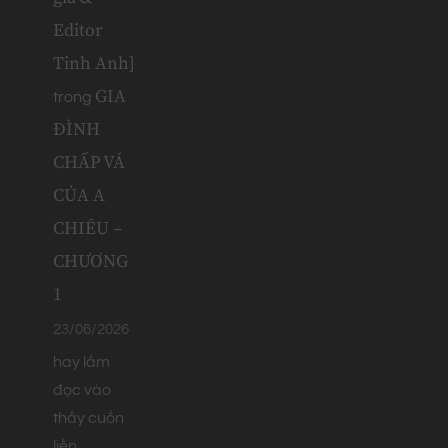
Editor
Tinh Anh]
GIA
trong
ĐÌNH
CHẤP VÁ
CỦA A
CHIÊU –
CHƯƠNG
1
23/06/2026
hay lắm
đọc vào
thấy cuốn
liền