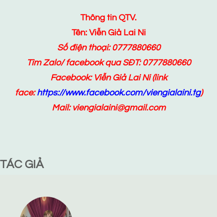
Thông tin QTV.
Tên: Viễn Giả Lai Ni
Số điện thoại: 0777880660
Tìm Zalo/ facebook qua SĐT: 0777880660
Facebook:
Viễn Giả Lai Ni
(link
face:
https://www.facebook.com/viengialaini.tg
)
Mail: viengialaini@gmail.com
TÁC GIẢ