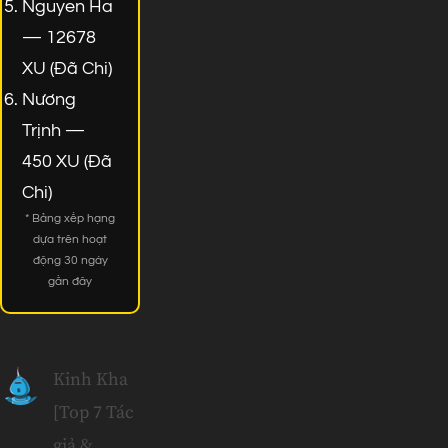
Nguyen Ha
— 12678
XU (Đã Chi)
Nương
Trịnh —
450 XU (Đã
Chi)
* Bảng xếp hạng
dựa trên hoạt
động 30 ngày
gần đây
Kinh Kha
[Top 7 Tác
giả &