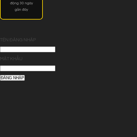
động 30 ngày
gần đây
TÊN ĐĂNG NHẬP
MẬT KHẨU