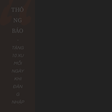
THÔ
NG
BÁO
-
TẶNG
10 XU
MỖI
NGÀY
KHI
ĐĂN
G
NHẬP