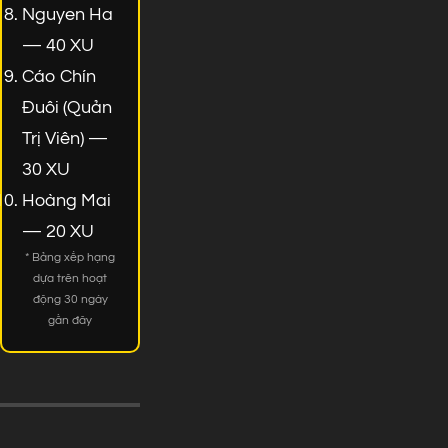
Nguyen Ha
— 40 XU
Cáo Chín
Đuôi (Quản
Trị Viên) —
30 XU
Hoàng Mai
— 20 XU
* Bảng xếp hạng
dựa trên hoạt
động 30 ngày
gần đây