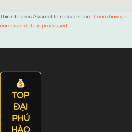
This site uses Akismet to reduce spam.
Learn how your
comment data is processed
.
TOP
ĐẠI
PHÚ
HÀO