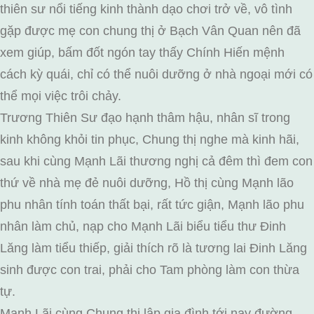
thiên sư nổi tiếng kinh thành dạo chơi trở về, vô tình
gặp được mẹ con chung thị ở Bạch Vân Quan nên đã
xem giúp, bấm đốt ngón tay thấy Chính Hiến mệnh
cách kỳ quái, chỉ có thể nuôi dưỡng ở nhà ngoại mới có
thể mọi việc trôi chảy.
Trương Thiên Sư đạo hạnh thâm hậu, nhân sĩ trong
kinh không khỏi tin phục, Chung thị nghe mà kinh hãi,
sau khi cùng Mạnh Lãi thương nghị cả đêm thì đem con
thứ về nhà mẹ đẻ nuôi dưỡng, Hồ thị cùng Mạnh lão
phu nhân tính toán thất bại, rất tức giận, Mạnh lão phu
nhân làm chủ, nạp cho Mạnh Lãi biểu tiểu thư Đinh
Lăng làm tiểu thiếp, giải thích rõ là tương lai Đinh Lăng
sinh được con trai, phải cho Tam phòng làm con thừa
tự.
Mạnh Lãi cùng Chung thị lập gia đình tới nay đường