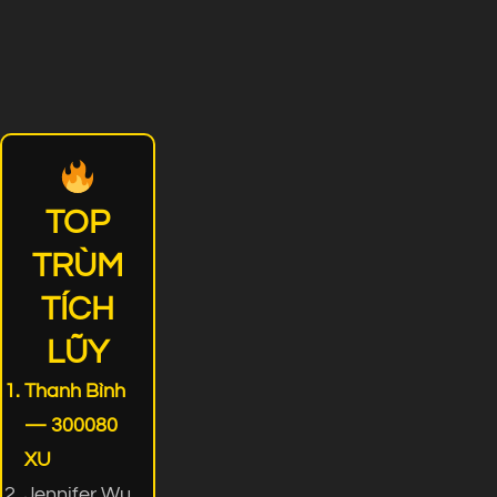
TOP
TRÙM
TÍCH
LŨY
Thanh Bình
— 300080
XU
Jennifer Wu