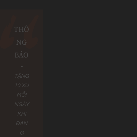
THÔ
NG
BÁO
-
TẶNG
10 XU
MỖI
NGÀY
KHI
ĐĂN
G