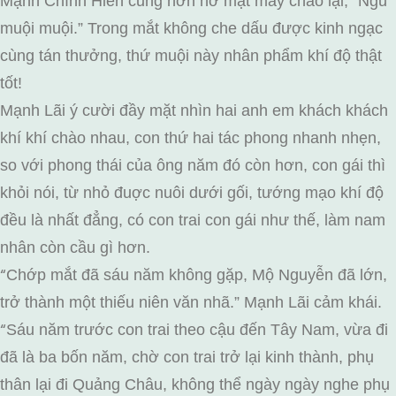
Mạnh Chính Hiến cũng hớn hở mặt mày chào lại, “Ngũ
muội muội.” Trong mắt không che dấu được kinh ngạc
cùng tán thưởng, thứ muội này nhân phẩm khí độ thật
tốt!
Mạnh Lãi ý cười đầy mặt nhìn hai anh em khách khách
khí khí chào nhau, con thứ hai tác phong nhanh nhẹn,
so với phong thái của ông năm đó còn hơn, con gái thì
khỏi nói, từ nhỏ đuợc nuôi dưới gối, tướng mạo khí độ
đều là nhất đẳng, có con trai con gái như thế, làm nam
nhân còn cầu gì hơn.
Chớp mắt đã sáu năm không gặp, Mộ Nguyễn đã lớn,
“
trở thành một thiếu niên văn nhã.” Mạnh Lãi cảm khái.
Sáu năm trước con trai theo cậu đến Tây Nam, vừa đi
“
đã là ba bốn năm, chờ con trai trở lại kinh thành, phụ
thân lại đi Quảng Châu, không thể ngày ngày nghe phụ