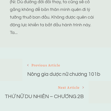
(Ni: Dù đường đời đổi thay, ta cũng sẽ cố
gắng không để bản thân mình quên đi lý
tưởng thuở ban đầu. Không được quên cái
động lực khiến ta bắt đầu hành trình này.
Ta...
Post
Previous Article
Navigation
Nông gia dược nữ chương 101b
Next Article
THỨ NỮ DU NHIÊN – CHƯƠNG 2B