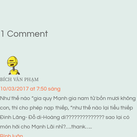
1 Comment
BÍCH VÂN PHẠM
10/03/2017 at 7:50 sáng
Như thế nào “gia quy Mạnh gia nam tử bốn mươi không
con, thì cho phép nạp thiếp, “như thế nào lại tiểu thiếp
Đinh Lăng- Đỗ di-Hoàng di?????????????? sao lại có
món hời cho Mạnh Lãi nhỉ?….thank…..
Bình luận