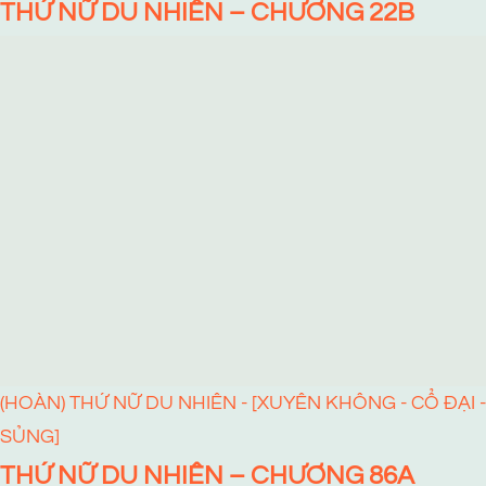
THỨ NỮ DU NHIÊN – CHƯƠNG 22B
(HOÀN) THỨ NỮ DU NHIÊN - [XUYÊN KHÔNG - CỔ ĐẠI -
SỦNG]
THỨ NỮ DU NHIÊN – CHƯƠNG 86A