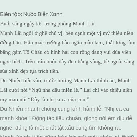
Biên tập: Nước Biển Xanh
Buổi sáng ngày kế, trong phòng Mạnh Lãi.
Mạnh Lãi ngồi ở ghế chủ vị, bên cạnh một vị mỹ thiếu niên
đứng hầu. Hắn mặc trường bào ngắn màu lam, thắt lưng làm
bằng gấm Tô Châu có hình hai con rồng đang vui đùa viên
ngọc bích. Trên trán buộc dây đeo bằng vàng, bề ngoài sáng
sủa xinh đẹp tựa trích tiên.
Du Nhiên tiến vào, trước hướng Mạnh Lãi thỉnh an, Mạnh
Lãi cười nói “Ngũ nha đầu miễn lễ.” Lại chỉ vào thiếu niên
mỹ mạo nói “Đây là nhị ca ca của con.”
Du Nhiên nhanh chóng cung kính hành lễ, “Nhị ca ca
mạnh khỏe.” Động tác tiêu chuẩn, giọng nói êm dịu dễ
nghe, đúng là một chút tật xấu cũng tìm không ra.