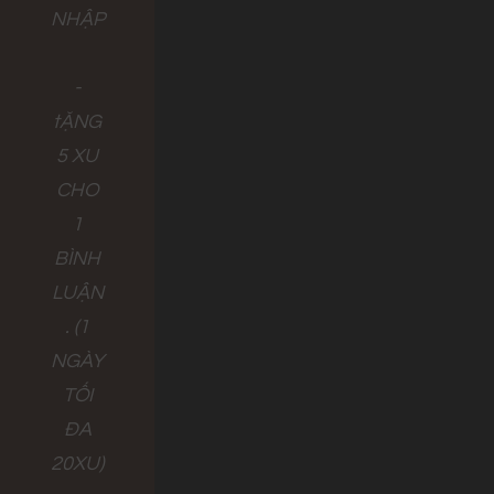
NHẬP
-
tẶNG
5 XU
CHO
1
BÌNH
LUẬN
. (1
NGÀY
TỐI
ĐA
20XU)