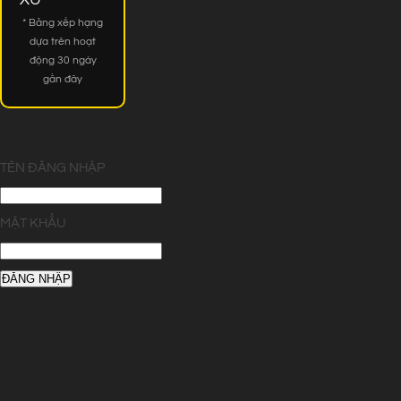
* Bảng xếp hạng
dựa trên hoạt
động 30 ngày
gần đây
TÊN ĐĂNG NHẬP
MẬT KHẨU