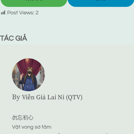
Post Views:
2
TÁC GIẢ
By
Viễn Giả Lai Ni (QTV)
勿忘初心
Vật vong sơ tâm