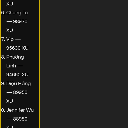
XU
Chung Tô
— 98970
XU
Vip —
95630 XU
Phương
Linh —
94660 XU
Diệu Hằng
— 89950
XU
Jennifer Wu
— 88980
XU