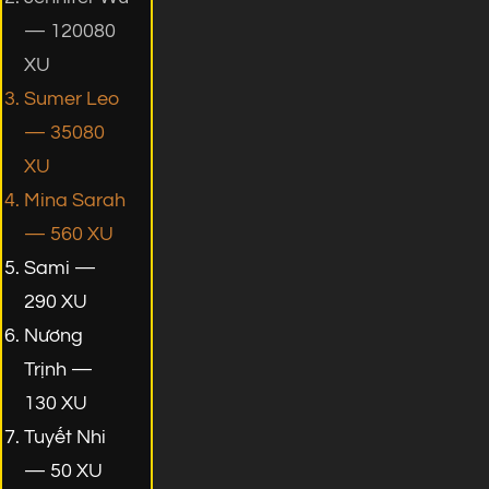
— 120080
XU
Sumer Leo
— 35080
XU
Mina Sarah
— 560 XU
Sami —
290 XU
Nương
Trịnh —
130 XU
Tuyết Nhi
— 50 XU