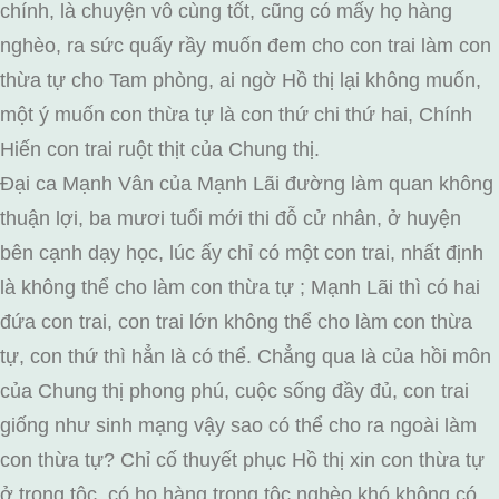
chính, là chuyện vô cùng tốt, cũng có mấy họ hàng
nghèo, ra sức quấy rầy muốn đem cho con trai làm con
thừa tự cho Tam phòng, ai ngờ Hồ thị lại không muốn,
một ý muốn con thừa tự là con thứ chi thứ hai, Chính
Hiến con trai ruột thịt của Chung thị.
Đại ca Mạnh Vân của Mạnh Lãi đường làm quan không
thuận lợi, ba mươi tuổi mới thi đỗ cử nhân, ở huyện
bên cạnh dạy học, lúc ấy chỉ có một con trai, nhất định
là không thể cho làm con thừa tự ; Mạnh Lãi thì có hai
đứa con trai, con trai lớn không thể cho làm con thừa
tự, con thứ thì hẳn là có thể. Chẳng qua là của hồi môn
của Chung thị phong phú, cuộc sống đầy đủ, con trai
giống như sinh mạng vậy sao có thể cho ra ngoài làm
con thừa tự? Chỉ cố thuyết phục Hồ thị xin con thừa tự
ở trong tộc, có họ hàng trong tộc nghèo khó không có