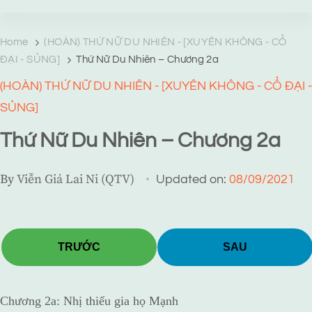
TRANG TRUYỆN MẠNG
Web truyện độc quyền của Viễn Giả Lai Ni
Home
(HOÀN) THỨ NỮ DU NHIÊN - [XUYÊN KHÔNG - CỔ
ĐẠI - SỦNG]
Thứ Nữ Du Nhiên – Chương 2a
(HOÀN) THỨ NỮ DU NHIÊN - [XUYÊN KHÔNG - CỔ ĐẠI -
SỦNG]
Thứ Nữ Du Nhiên – Chương 2a
By
Viễn Giả Lai Ni (QTV)
Updated on:
08/09/2021
TRƯỚC
SAU
Chương 2a: Nhị thiếu gia họ Mạnh