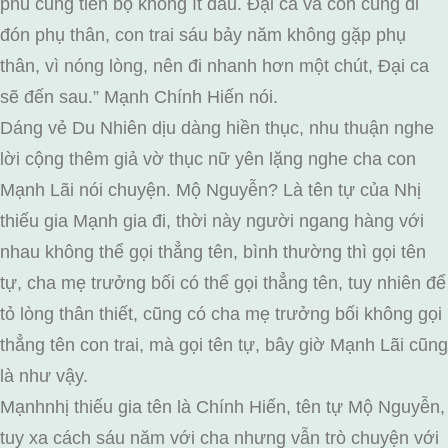
phu cũng tiến bộ không ít đâu. Đại ca và con cùng đi
đón phụ thân, con trai sáu bảy năm không gặp phụ
thân, vì nóng lòng, nên đi nhanh hơn một chút, Đại ca
sẽ đến sau.” Mạnh Chính Hiến nói.
Dáng vẻ Du Nhiên dịu dàng hiền thục, nhu thuận nghe
lời cộng thêm giả vờ thục nữ yên lặng nghe cha con
Mạnh Lãi nói chuyện. Mộ Nguyễn? Là tên tự của Nhị
thiếu gia Mạnh gia đi, thời này người ngang hàng với
nhau không thể gọi thẳng tên, bình thường thì gọi tên
tự, cha mẹ trưởng bối có thể gọi thẳng tên, tuy nhiên để
tỏ lòng thân thiết, cũng có cha mẹ trưởng bối không gọi
thẳng tên con trai, mà gọi tên tự, bây giờ Mạnh Lãi cũng
là như vậy.
Mạnhnhị thiếu gia tên là Chính Hiến, tên tự Mộ Nguyễn,
tuy xa cách sáu năm với cha nhưng vẫn trò chuyện với