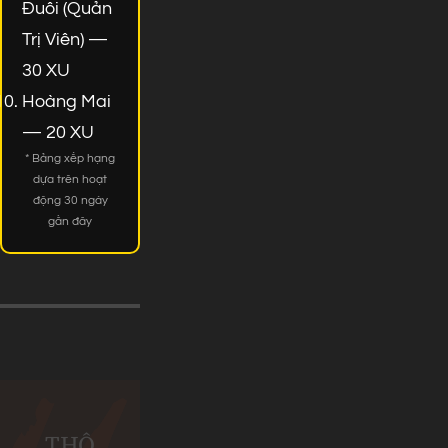
Đuôi (Quản
Trị Viên) —
30 XU
Hoàng Mai
— 20 XU
* Bảng xếp hạng
dựa trên hoạt
động 30 ngày
gần đây
THÔ