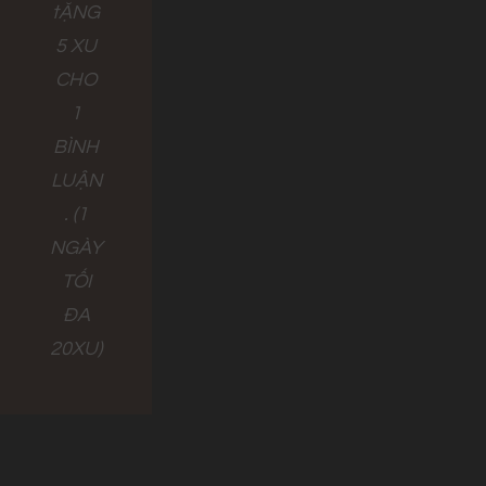
tẶNG
5 XU
CHO
1
BÌNH
LUẬN
. (1
NGÀY
TỐI
ĐA
20XU)