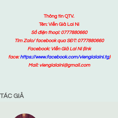
Thông tin QTV.
Tên: Viễn Giả Lai Ni
Số điện thoại: 0777880660
Tìm Zalo/ facebook qua SĐT: 0777880660
Facebook:
Viễn Giả Lai Ni
(link
face:
https://www.facebook.com/viengialaini.tg
)
Mail: viengialaini@gmail.com
TÁC GIẢ