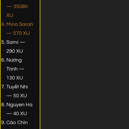
— 35080
XU
Mina Sarah
— 570 XU
Sami —
290 XU
Nương
Trịnh —
130 XU
Tuyết Nhi
— 50 XU
Nguyen Ha
— 40 XU
Cáo Chín