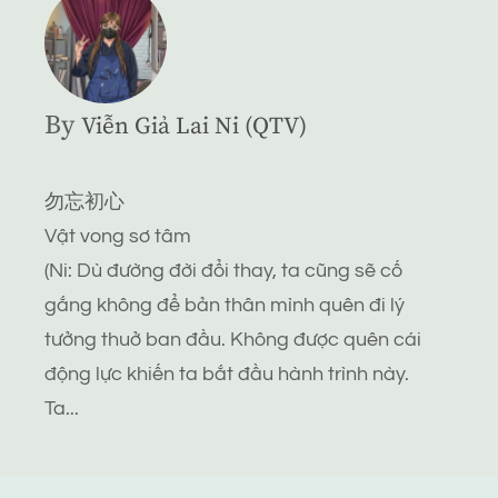
By
Viễn Giả Lai Ni (QTV)
勿忘初心
Vật vong sơ tâm
(Ni: Dù đường đời đổi thay, ta cũng sẽ cố
gắng không để bản thân mình quên đi lý
tưởng thuở ban đầu. Không được quên cái
động lực khiến ta bắt đầu hành trình này.
Ta...