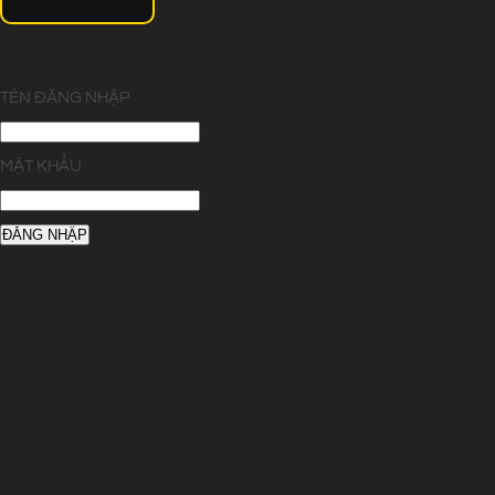
TÊN ĐĂNG NHẬP
MẬT KHẨU