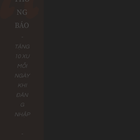
NG
BÁO
-
TẶNG
10 XU
MỖI
NGÀY
KHI
ĐĂN
G
NHẬP
-