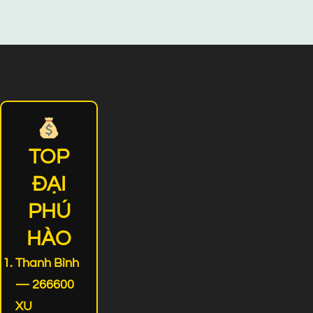
TOP
ĐẠI
PHÚ
HÀO
Thanh Bình
— 266600
XU