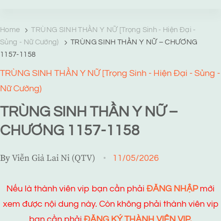
TRANG TRUYỆN MẠNG
Web truyện độc quyền của Viễn Giả Lai Ni
Home
TRÙNG SINH THẦN Y NỮ [Trọng Sinh - Hiện Đại -
Sủng - Nữ Cường)
TRÙNG SINH THẦN Y NỮ – CHƯƠNG
1157-1158
TRÙNG SINH THẦN Y NỮ [Trọng Sinh - Hiện Đại - Sủng -
Nữ Cường)
TRÙNG SINH THẦN Y NỮ –
CHƯƠNG 1157-1158
By
Viễn Giả Lai Ni (QTV)
11/05/2026
Nếu là thành viên vip bạn cần phải
ĐĂNG NHẬP
mới
xem được nội dung này. Còn không phải thành viên vip
bạn cần phải
ĐĂNG KÝ THÀNH VIÊN VIP.