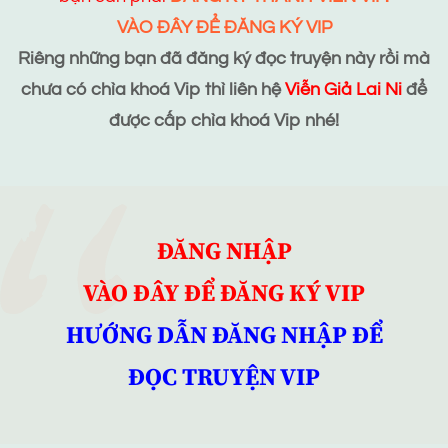
VÀO ĐÂY ĐỂ ĐĂNG KÝ VIP
Riêng những bạn đã đăng ký đọc truyện này rồi mà
chưa có chìa khoá Vip thì liên hệ
Viễn Giả Lai Ni
để
được cấp chìa khoá Vip nhé!
ĐĂNG NHẬP
VÀO ĐÂY ĐỂ ĐĂNG KÝ VIP
HƯỚNG DẪN ĐĂNG NHẬP ĐỂ
ĐỌC TRUYỆN VIP