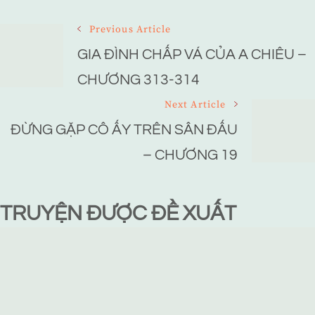
Post
Previous Article
Navigation
GIA ĐÌNH CHẤP VÁ CỦA A CHIÊU –
CHƯƠNG 313-314
Next Article
ĐỪNG GẶP CÔ ẤY TRÊN SÂN ĐẤU
– CHƯƠNG 19
TRUYỆN ĐƯỢC ĐỀ XUẤT