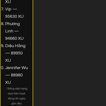
XU
Vip —
95630 XU
Phương
Linh —
94660 XU
Diệu Hằng
— 89950
XU
Jennifer Wu
— 88980
XU
* Bảng xếp hạng
dựa trên hoạt
động 30 ngày
gần đây