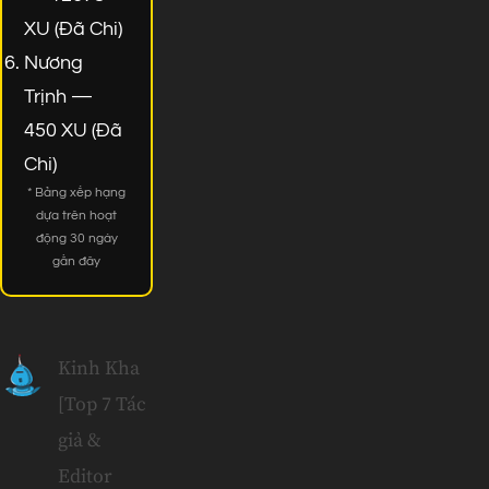
XU (Đã Chi)
Nương
Trịnh —
450 XU (Đã
Chi)
* Bảng xếp hạng
dựa trên hoạt
động 30 ngày
gần đây
Kinh Kha
[Top 7 Tác
giả &
Editor