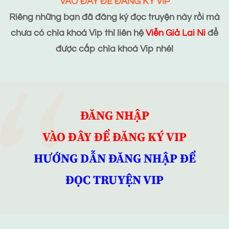
VÀO ĐÂY ĐỂ ĐĂNG KÝ VIP
Riêng những bạn đã đăng ký đọc truyện này rồi mà
chưa có chìa khoá Vip thì liên hệ
Viễn Giả Lai Ni
để
được cấp chìa khoá Vip nhé!
ĐĂNG NHẬP
VÀO ĐÂY ĐỂ ĐĂNG KÝ VIP
HƯỚNG DẪN ĐĂNG NHẬP ĐỂ
ĐỌC TRUYỆN VIP