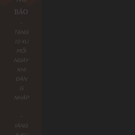
BÁO
-
TẶNG
10 XU
MỖI
NGÀY
KHI
ĐĂN
G
NHẬP
-
tẶNG