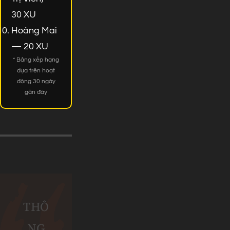
30 XU
Hoàng Mai
— 20 XU
* Bảng xếp hạng
dựa trên hoạt
động 30 ngày
gần đây
THÔ
NG