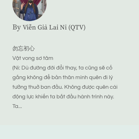
By
Viễn Giả Lai Ni (QTV)
勿忘初心
Vật vong sơ tâm
(Ni: Dù đường đời đổi thay, ta cũng sẽ cố
gắng không để bản thân mình quên đi lý
tưởng thuở ban đầu. Không được quên cái
động lực khiến ta bắt đầu hành trình này.
Ta...