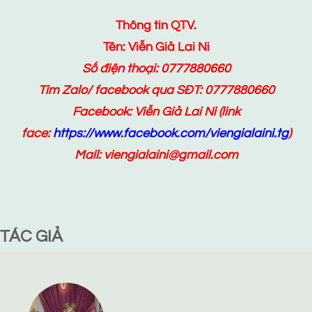
Thông tin QTV.
Tên: Viễn Giả Lai Ni
Số điện thoại: 0777880660
Tìm Zalo/ facebook qua SĐT: 0777880660
Facebook:
Viễn Giả Lai Ni
(link
face:
https://www.facebook.com/viengialaini.tg
)
Mail: viengialaini@gmail.com
TÁC GIẢ