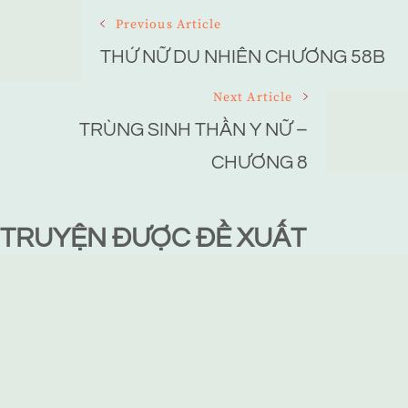
Post
Previous Article
Navigation
THỨ NỮ DU NHIÊN CHƯƠNG 58B
Next Article
TRÙNG SINH THẦN Y NỮ –
CHƯƠNG 8
TRUYỆN ĐƯỢC ĐỀ XUẤT