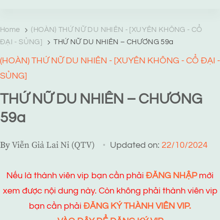
TRANG TRUYỆN MẠNG
Web truyện độc quyền của Viễn Giả Lai Ni
Home
(HOÀN) THỨ NỮ DU NHIÊN - [XUYÊN KHÔNG - CỔ
ĐẠI - SỦNG]
THỨ NỮ DU NHIÊN – CHƯƠNG 59a
(HOÀN) THỨ NỮ DU NHIÊN - [XUYÊN KHÔNG - CỔ ĐẠI -
SỦNG]
THỨ NỮ DU NHIÊN – CHƯƠNG
59a
By
Viễn Giả Lai Ni (QTV)
Updated on:
22/10/2024
Nếu là thành viên vip bạn cần phải
ĐĂNG NHẬP
mới
xem được nội dung này. Còn không phải thành viên vip
bạn cần phải
ĐĂNG KÝ THÀNH VIÊN VIP.