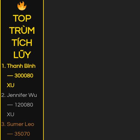
TOP
TRÙM
TÍCH
LŨY
Thanh Bình
— 300080
XU
Jennifer Wu
— 120080
XU
Sumer Leo
— 35070