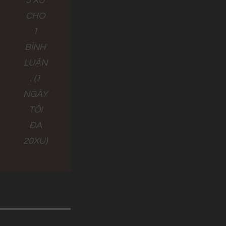
5 XU
CHO
1
BÌNH
LUẬN
. (1
NGÀY
TỐI
ĐA
20XU)