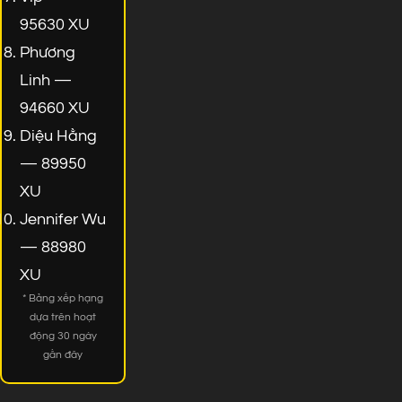
95630 XU
Phương
Linh —
94660 XU
Diệu Hằng
— 89950
XU
Jennifer Wu
— 88980
XU
* Bảng xếp hạng
dựa trên hoạt
động 30 ngày
gần đây