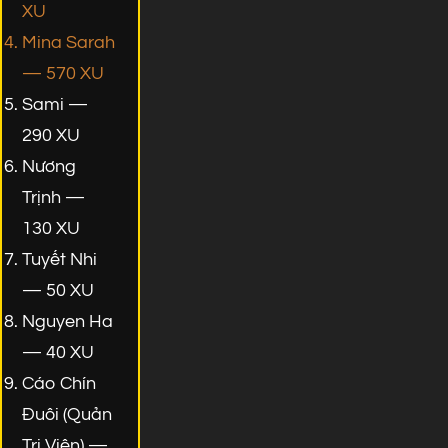
XU
Mina Sarah
— 570 XU
Sami —
290 XU
Nương
Trịnh —
130 XU
Tuyết Nhi
— 50 XU
Nguyen Ha
— 40 XU
Cáo Chín
Đuôi (Quản
Trị Viên) —