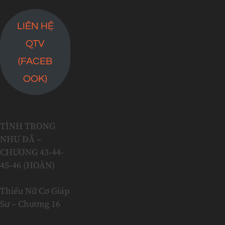
LIÊN HỆ
QTV
(FACEB
OOK)
TÌNH TRONG
NHƯ ĐÃ –
CHƯƠNG 43-44-
45-46 (HOÀN)
Thiếu Nữ Cơ Giáp
Sư – Chương 16