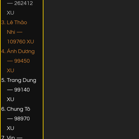
— 262412
XU
Lê Thảo
Nhi —
109760 XU
Ánh Dương
— 99450
XU
Trang Dung
— 99140
XU
Chung Tô
— 98970
XU
Vip —