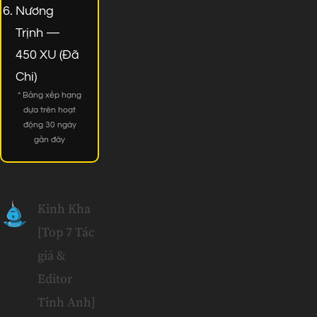
Nương
Trịnh —
450 XU (Đã
Chi)
* Bảng xếp hạng
dựa trên hoạt
động 30 ngày
gần đây
Kinh Kha
[Top 7 Tác
giả &
Editor
Tinh Anh]