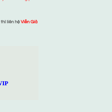
hì liên hệ
Viễn Giả
VIP