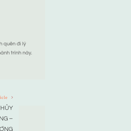
 quên đi lý
ành trình này.
icle
THỦY
NG –
ƯƠNG