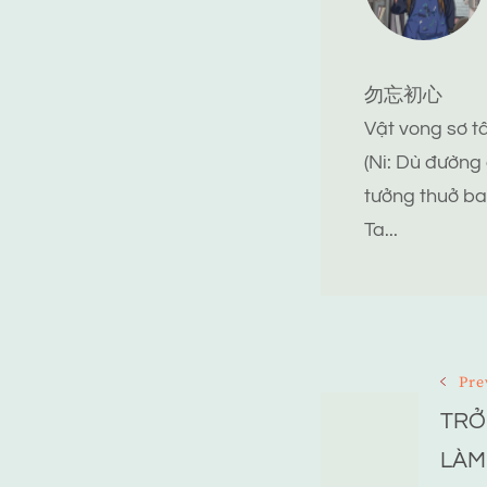
勿忘初心
Vật vong sơ 
(Ni: Dù đường
tưởng thuở ba
Ta...
Post
Pre
Navigat
TRỞ
LÀM