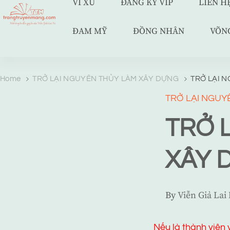
VÍ XU
ĐĂNG KÝ VIP
LIÊN H
ĐAM MỸ
ĐỒNG NHÂN
VÕN
TRANG TRUYỆN MẠNG
Web truyện độc quyền của Viễn Giả Lai Ni
Home
TRỞ LẠI NGUYÊN THỦY LÀM XÂY DỰNG
TRỞ LẠI 
TRỞ LẠI NGUY
TRỞ 
XÂY 
By
Viễn Giả Lai
Nếu là thành viên