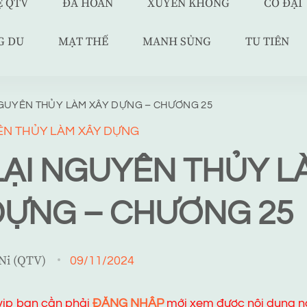
Ệ QTV
ĐÃ HOÀN
XUYÊN KHÔNG
CỔ ĐẠI
G DU
MẠT THẾ
MANH SỦNG
TU TIÊN
NGUYÊN THỦY LÀM XÂY DỰNG – CHƯƠNG 25
ÊN THỦY LÀM XÂY DỰNG
LẠI NGUYÊN THỦY L
DỰNG – CHƯƠNG 25
 Ni (QTV)
09/11/2024
 vip bạn cần phải
ĐĂNG NHẬP
mới xem được nội dung n