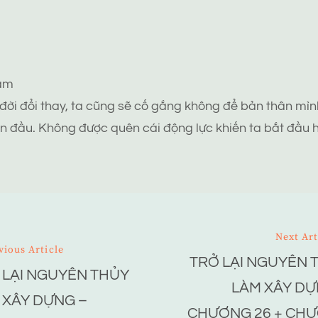
tâm
 đời đổi thay, ta cũng sẽ cố gắng không để bản thân mình
n đầu. Không được quên cái động lực khiến ta bắt đầu h
Next Art
vious Article
TRỞ LẠI NGUYÊN 
ion
 LẠI NGUYÊN THỦY
LÀM XÂY DỰ
 XÂY DỰNG –
CHƯƠNG 26 + CH