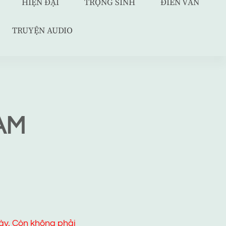
HIỆN ĐẠI
TRỌNG SINH
ĐIỀN VĂN
TRUYỆN AUDIO
ÀM
ày. Còn không phải