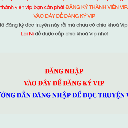
thành viên vip bạn cần phải
ĐĂNG KÝ THÀNH VIÊN VIP.
VÀO ĐÂY ĐỂ ĐĂNG KÝ VIP
 đăng ký đọc truyện này rồi mà chưa có chìa khoá Vip t
Lai Ni
để được cấp chìa khoá Vip nhé!
ĐĂNG NHẬP
VÀO ĐÂY ĐỂ ĐĂNG KÝ VIP
ỚNG DẪN ĐĂNG NHẬP ĐỂ ĐỌC TRUYỆN 