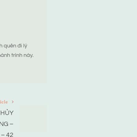
 quên đi lý
ành trình này.
icle
THỦY
NG –
– 42