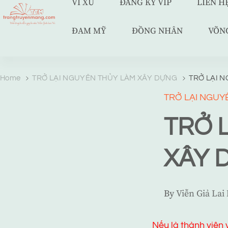
VÍ XU
ĐĂNG KÝ VIP
LIÊN H
ĐAM MỸ
ĐỒNG NHÂN
VÕN
TRANG TRUYỆN MẠNG
Web truyện độc quyền của Viễn Giả Lai Ni
Home
TRỞ LẠI NGUYÊN THỦY LÀM XÂY DỰNG
TRỞ LẠI 
TRỞ LẠI NGUY
TRỞ 
XÂY 
By
Viễn Giả Lai
Nếu là thành viên