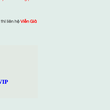
hì liên hệ
Viễn Giả
VIP