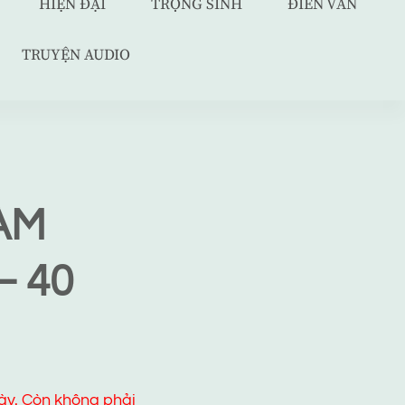
HIỆN ĐẠI
TRỌNG SINH
ĐIỀN VĂN
TRUYỆN AUDIO
ÀM
– 40
ày. Còn không phải