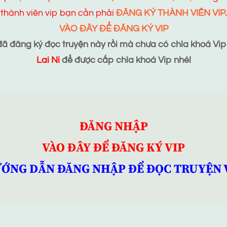
thành viên vip bạn cần phải
ĐĂNG KÝ THÀNH VIÊN VIP.
VÀO ĐÂY ĐỂ ĐĂNG KÝ VIP
 đăng ký đọc truyện này rồi mà chưa có chìa khoá Vip t
Lai Ni
để được cấp chìa khoá Vip nhé!
ĐĂNG NHẬP
VÀO ĐÂY ĐỂ ĐĂNG KÝ VIP
ỚNG DẪN ĐĂNG NHẬP ĐỂ ĐỌC TRUYỆN 