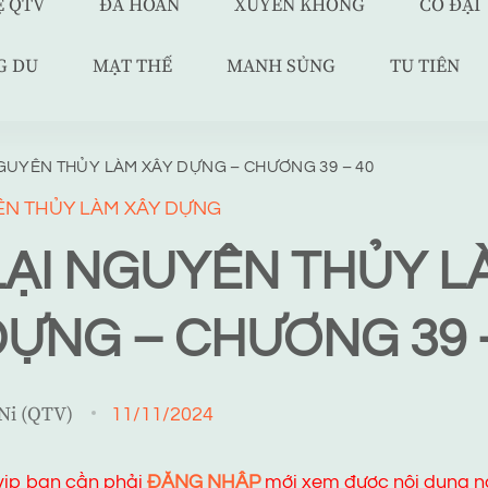
Ệ QTV
ĐÃ HOÀN
XUYÊN KHÔNG
CỔ ĐẠI
G DU
MẠT THẾ
MANH SỦNG
TU TIÊN
NGUYÊN THỦY LÀM XÂY DỰNG – CHƯƠNG 39 – 40
ÊN THỦY LÀM XÂY DỰNG
LẠI NGUYÊN THỦY L
DỰNG – CHƯƠNG 39 
 Ni (QTV)
11/11/2024
 vip bạn cần phải
ĐĂNG NHẬP
mới xem được nội dung n