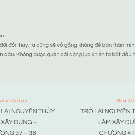
tâm
 đời đổi thay, ta cũng sẽ cố gắng không để bản thân mình
n đầu. Không được quên cái động lực khiến ta bắt đầu h
vious Article
Next Art
 LẠI NGUYÊN THỦY
TRỞ LẠI NGUYÊN 
ion
 XÂY DỰNG –
LÀM XÂY DỰ
ƠNG 37 – 38
CHƯƠNG 41 