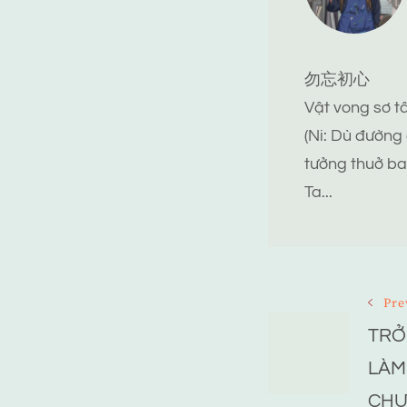
勿忘初心
Vật vong sơ 
(Ni: Dù đường
tưởng thuở ba
Ta...
Post
Pre
TRỞ
Navigat
LÀM
CHƯ