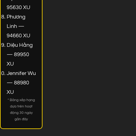
95630 XU
Phương
Linh —
94660 XU
Diệu Hằng
— 89950
XU
Jennifer Wu
— 88980
XU
* Bảng xếp hạng
dựa trên hoạt
động 30 ngày
gần đây