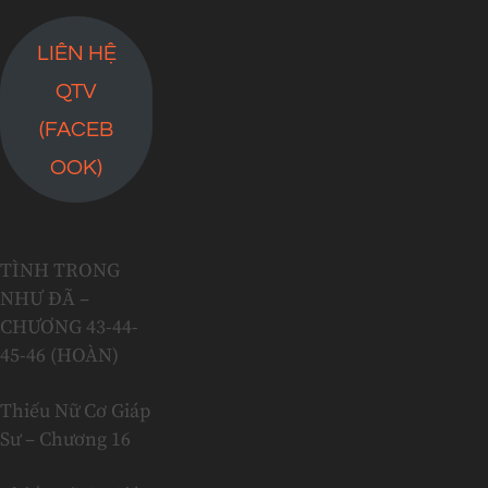
LIÊN HỆ
QTV
(FACEB
OOK)
TÌNH TRONG
NHƯ ĐÃ –
CHƯƠNG 43-44-
45-46 (HOÀN)
Thiếu Nữ Cơ Giáp
Sư – Chương 16