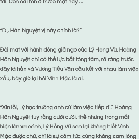
tới. Còn cái tên ở trước mặt này….
“Di, Hân Nguyệt vị này chính là?”
Đối mặt với hành động giả ngơ của Lý Hồng Vũ, Hoàng
Hân Nguyệt chỉ có thể lực bất tòng tâm, rõ ràng trước
đây là hắn và Vương Tiếu Vân cấu kết với nhau làm việc
xấu, bây giờ lại hỏi Vĩnh Mặc là ai.
“Xin lỗi, Lý học trưởng anh cứ làm việc tiếp đi.” Hoàng
Hân Nguyệt tuy rằng cười cười, thế nhưng trong mắt
hiện lên xa cách, Lý Hồng Vũ sao lại không biết Vĩnh
Mặc được chứ, chỉ là sự căm tức cùng không cam lòng