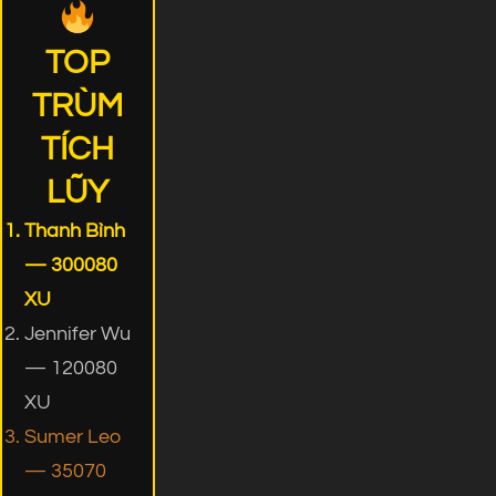
TOP
TRÙM
TÍCH
LŨY
Thanh Bình
— 300080
XU
Jennifer Wu
— 120080
XU
Sumer Leo
— 35070