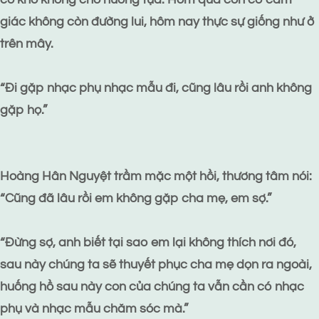
giác không còn đường lui, hôm nay thực sự giống như ở
trên mây.
“Đi gặp nhạc phụ nhạc mẫu đi, cũng lâu rồi anh không
gặp họ.”
Hoàng Hân Nguyệt trầm mặc một hồi, thương tâm nói:
“Cũng đã lâu rồi em không gặp cha mẹ, em sợ.”
“Đừng sợ, anh biết tại sao em lại không thích nơi đó,
sau này chúng ta sẽ thuyết phục cha mẹ dọn ra ngoài,
huống hồ sau này con của chúng ta vẫn cần có nhạc
phụ và nhạc mẫu chăm sóc mà.”