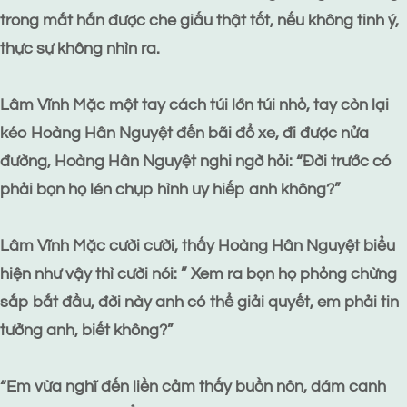
trong mắt hắn được che giấu thật tốt, nếu không tinh ý,
thực sự không nhìn ra.
Lâm Vĩnh Mặc một tay cách túi lớn túi nhỏ, tay còn lại
kéo Hoàng Hân Nguyệt đến bãi đổ xe, đi được nửa
đường, Hoàng Hân Nguyệt nghi ngờ hỏi: “Đời trước có
phải bọn họ lén chụp hình uy hiếp anh không?”
Lâm Vĩnh Mặc cười cười, thấy Hoàng Hân Nguyệt biểu
hiện như vậy thì cười nói: ” Xem ra bọn họ phỏng chừng
sắp bắt đầu, đời này anh có thể giải quyết, em phải tin
tưởng anh, biết không?”
“Em vừa nghĩ đến liền cảm thấy buồn nôn, dám canh