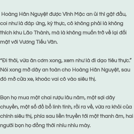
Hoàng Hân Nguyệt được Vĩnh Mặc an ủi thì gật đầu,
coi như là đáp ứng, kỳ thực, cô không phải là không
thích khu Lão Thành, mà là không muốn trở về lại đối
mặt với Vương Tiếu Vân.
“Đi thôi, vừa ăn cơm xong, xem như là đi dạo tiêu thực.”
Nói xong mở dây an toàn cho Hoàng Hân Nguyệt, sau
đó mở cửa xe, khoác vai cô vào siêu thị.
Bọn họ mua một chai rượu lâu năm, một sợi dây
chuyền, một số đồ bổ linh tinh, rồi ra về, vừa ra khỏi của
chính siêu thị, phía sau liền truyền tới một thanh âm, hai
người bọn họ đồng thời nhíu nhíu mày.