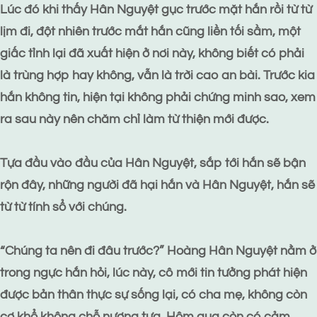
Lúc đó khi thấy Hân Nguyệt gục trước mặt hắn rồi từ từ
lịm đi, đột nhiên trước mắt hắn cũng liền tối sầm, một
giấc tỉnh lại đã xuất hiện ở nơi này, không biết có phải
là trùng hợp hay không, vẫn là trời cao an bài. Trước kia
hắn không tin, hiện tại không phải chứng minh sao, xem
ra sau này nên chăm chỉ làm từ thiện mới được.
Tựa đầu vào đầu của Hân Nguyệt, sắp tới hắn sẽ bận
rộn đây, những người đã hại hắn và Hân Nguyệt, hắn sẽ
từ từ tính sổ với chúng.
“Chúng ta nên đi đâu trước?” Hoàng Hân Nguyệt nằm ở
trong ngực hắn hỏi, lúc này, cô mới tin tưởng phát hiện
được bản thân thực sự sống lại, có cha mẹ, không còn
cơ khổ không chỗ nương tựa. Hôm qua còn có cảm