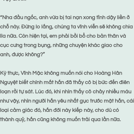
“Nha đầu ngốc, anh vừa bị tai nạn xong tỉnh dậy liền ở
chỗ này. Đừng lo lắng, chúng ta vĩnh viễn sẽ không chia
lìa nữa. Còn hiện tại, em phải bồi bổ cho bản thân và
cục cưng trong bụng, những chuyện khác giao cho
anh, được không?”
Kỳ thực, Vĩnh Mặc không muốn nói cho Hoàng Hân
Nguyệt biết chính mắt hắn đã thấy cô bị bức đến điên
loạn rồi tự sát. Lúc đó, khi nhìn thấy cô chảy nhiều máu
như vậy, nhìn người hắn yêu nhất gục trước mặt hắn, cái
loại cảm giác đó, hắn đời này kiếp này, cho dù có
thành quỷ, hắn cũng không muốn trải qua lần nữa.