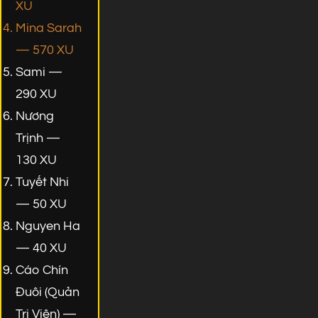
XU
Mina Sarah
— 570 XU
Sami —
290 XU
Nương
Trịnh —
130 XU
Tuyết Nhi
— 50 XU
Nguyen Ha
— 40 XU
Cáo Chín
Đuôi (Quản
Trị Viên) —