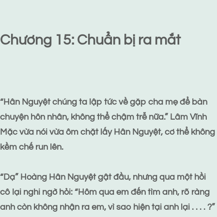
Chương 15: Chuẩn bị ra mắt
“Hân Nguyệt chúng ta lập tức về gặp cha mẹ để bàn
chuyện hôn nhân, không thể chậm trễ nữa.” Lâm Vĩnh
Mặc vừa nói vừa ôm chặt lấy Hân Nguyệt, cơ thể không
kềm chế run lên.
“Dạ” Hoàng Hân Nguyệt gật đầu, nhưng qua một hồi
cô lại nghi ngờ hỏi: “Hôm qua em đến tìm anh, rõ ràng
anh còn không nhận ra em, vì sao hiện tại anh lại . . . . ?”