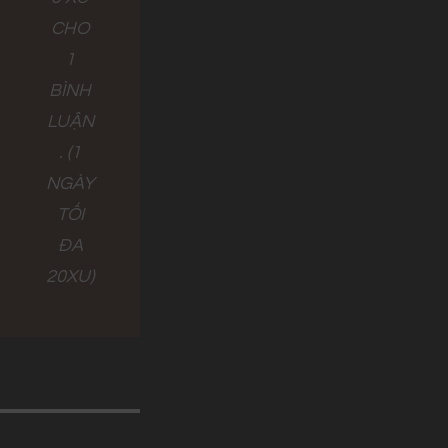
CHO
1
BÌNH
LUẬN
. (1
NGÀY
TỐI
ĐA
20XU)