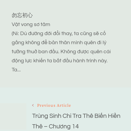
勿忘初心
Vật vong sơ tâm
(Ni: Dù đường đời đổi thay, ta cũng sẽ cố
gắng không để bản thân mình quên đi lý
tưởng thuở ban đầu. Không được quên cái
động lực khiến ta bắt đầu hành trình này.
Ta...
Post
Previous Article
Navigation
Trùng Sinh Chi Tra Thê Biến Hiền
Thê – Chương 14