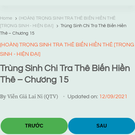
TRANG TRUYỆN MẠNG
Web truyện độc quyền của Viễn Giả Lai Ni
Home
(HOÀN) TRỌNG SINH TRA THÊ BIẾN HIỀN THÊ
[TRỌNG SINH - HIỆN ĐẠI]
Trùng Sinh Chi Tra Thê Biến Hiền
Thê – Chương 15
(HOÀN) TRỌNG SINH TRA THÊ BIẾN HIỀN THÊ [TRỌNG
SINH - HIỆN ĐẠI]
Trùng Sinh Chi Tra Thê Biến Hiền
Thê – Chương 15
By
Viễn Giả Lai Ni (QTV)
Updated on:
12/09/2021
TRƯỚC
SAU