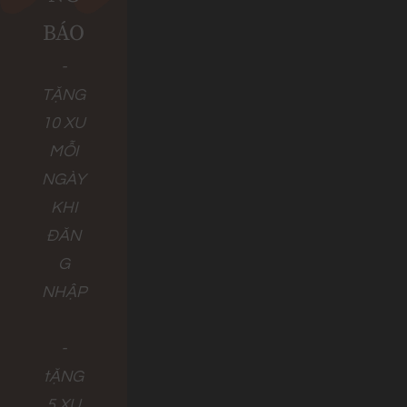
BÁO
-
TẶNG
10 XU
MỖI
NGÀY
KHI
ĐĂN
G
NHẬP
-
tẶNG
5 XU