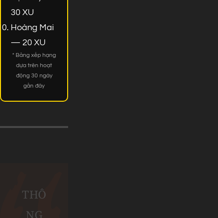
30 XU
Hoàng Mai
— 20 XU
* Bảng xếp hạng
dựa trên hoạt
động 30 ngày
gần đây
THÔ
NG