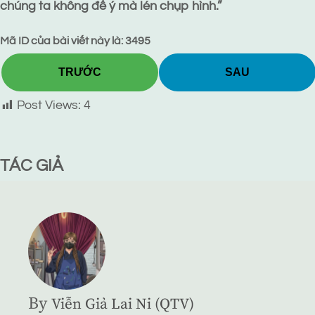
chúng ta không để ý mà lén chụp hình.”
Mã ID của bài viết này là: 3495
TRƯỚC
SAU
Post Views:
4
TÁC GIẢ
By
Viễn Giả Lai Ni (QTV)