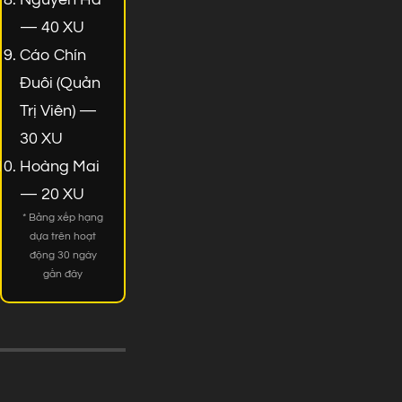
— 40 XU
Cáo Chín
Đuôi (Quản
Trị Viên) —
30 XU
Hoàng Mai
— 20 XU
* Bảng xếp hạng
dựa trên hoạt
động 30 ngày
gần đây