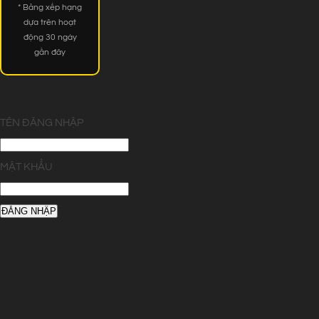
* Bảng xếp hạng
dựa trên hoạt
động 30 ngày
gần đây
TÊN ĐĂNG NHẬP
MẬT KHẨU