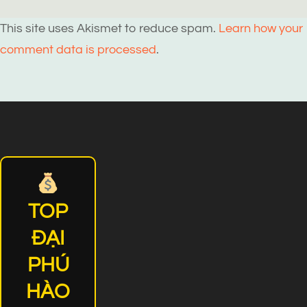
This site uses Akismet to reduce spam.
Learn how your
comment data is processed
.
TOP
ĐẠI
PHÚ
HÀO