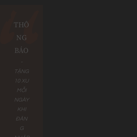
THÔ
NG
BÁO
-
TẶNG
10 XU
MỖI
NGÀY
KHI
ĐĂN
G