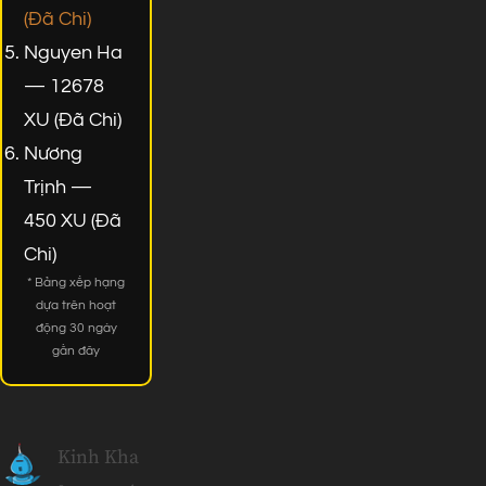
(Đã Chi)
Nguyen Ha
— 12678
XU (Đã Chi)
Nương
Trịnh —
450 XU (Đã
Chi)
* Bảng xếp hạng
dựa trên hoạt
động 30 ngày
gần đây
Kinh Kha