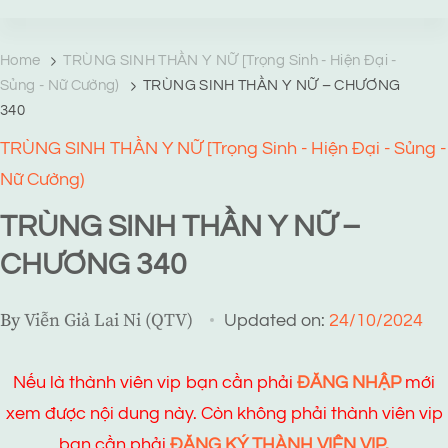
TRANG TRUYỆN MẠNG
Web truyện độc quyền của Viễn Giả Lai Ni
Home
TRÙNG SINH THẦN Y NỮ [Trọng Sinh - Hiện Đại -
Sủng - Nữ Cường)
TRÙNG SINH THẦN Y NỮ – CHƯƠNG
340
TRÙNG SINH THẦN Y NỮ [Trọng Sinh - Hiện Đại - Sủng -
Nữ Cường)
TRÙNG SINH THẦN Y NỮ –
CHƯƠNG 340
By
Viễn Giả Lai Ni (QTV)
Updated on:
24/10/2024
Nếu là thành viên vip bạn cần phải
ĐĂNG NHẬP
mới
xem được nội dung này. Còn không phải thành viên vip
bạn cần phải
ĐĂNG KÝ THÀNH VIÊN VIP.