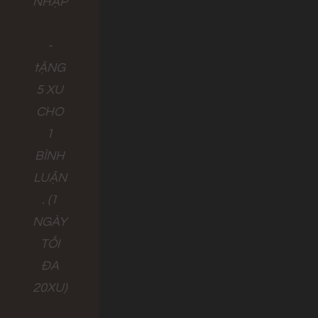
NHẬP
-
tẶNG
5 XU
CHO
1
BÌNH
LUẬN
. (1
NGÀY
TỐI
ĐA
20XU)