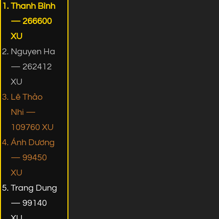
Thanh Bình
— 266600
XU
Nguyen Ha
— 262412
XU
Lê Thảo
Nhi —
109760 XU
Ánh Dương
— 99450
XU
Trang Dung
— 99140
XU