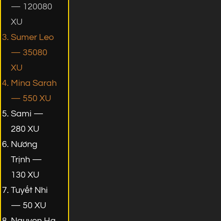
— 120080
XU
Sumer Leo
— 35080
XU
Mina Sarah
— 550 XU
Sami —
280 XU
Nương
Trịnh —
130 XU
Tuyết Nhi
— 50 XU
Nguyen Ha