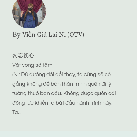
By
Viễn Giả Lai Ni (QTV)
勿忘初心
Vật vong sơ tâm
(Ni: Dù đường đời đổi thay, ta cũng sẽ cố
gắng không để bản thân mình quên đi lý
tưởng thuở ban đầu. Không được quên cái
động lực khiến ta bắt đầu hành trình này.
Ta...