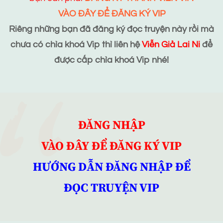
VÀO ĐÂY ĐỂ ĐĂNG KÝ VIP
Riêng những bạn đã đăng ký đọc truyện này rồi mà
chưa có chìa khoá Vip thì liên hệ
Viễn Giả Lai Ni
để
được cấp chìa khoá Vip nhé!
ĐĂNG NHẬP
VÀO ĐÂY ĐỂ ĐĂNG KÝ VIP
HƯỚNG DẪN ĐĂNG NHẬP ĐỂ
ĐỌC TRUYỆN VIP