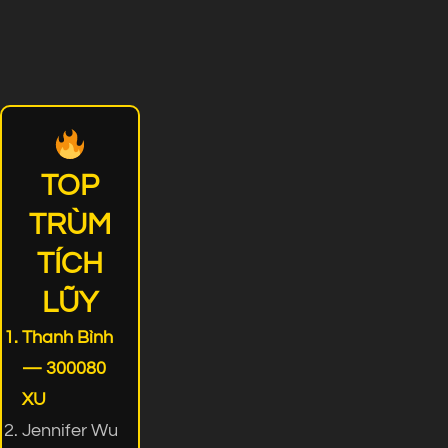
TOP
TRÙM
TÍCH
LŨY
Thanh Bình
— 300080
XU
Jennifer Wu