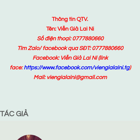
Thông tin QTV.
Tên: Viễn Giả Lai Ni
Số điện thoại: 0777880660
Tìm Zalo/ facebook qua SĐT: 0777880660
Facebook:
Viễn Giả Lai Ni
(link
face:
https://www.facebook.com/viengialaini.tg
)
Mail: viengialaini@gmail.com
TÁC GIẢ