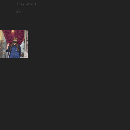
thấy cuốn
liền