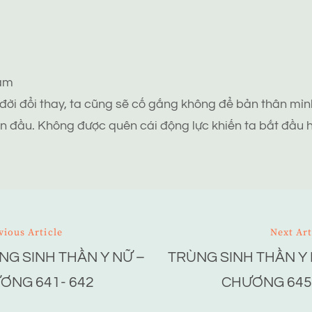
tâm
 đời đổi thay, ta cũng sẽ cố gắng không để bản thân mình
n đầu. Không được quên cái động lực khiến ta bắt đầu h
vious Article
Next Art
NG SINH THẦN Y NỮ –
TRÙNG SINH THẦN Y 
ion
ƠNG 641- 642
CHƯƠNG 645