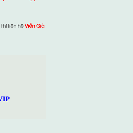
hì liên hệ
Viễn Giả
VIP