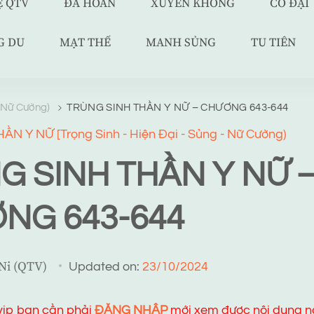
Ệ QTV
ĐÃ HOÀN
XUYÊN KHÔNG
CỔ ĐẠI
G DU
MẠT THẾ
MANH SỦNG
TU TIÊN
- Nữ Cường)
TRÙNG SINH THẦN Y NỮ – CHƯƠNG 643-644
N Y NỮ [Trọng Sinh - Hiện Đại - Sủng - Nữ Cường)
G SINH THẦN Y NỮ 
NG 643-644
 Ni (QTV)
Updated on:
23/10/2024
 vip bạn cần phải
ĐĂNG NHẬP
mới xem được nội dung n