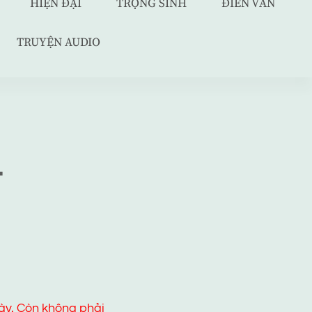
HIỆN ĐẠI
TRỌNG SINH
ĐIỀN VĂN
TRUYỆN AUDIO
–
ày. Còn không phải