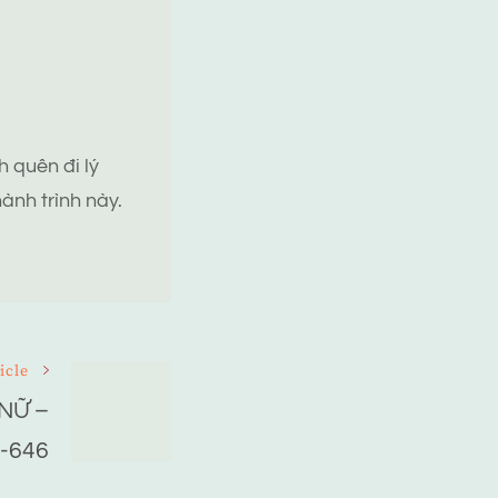
 quên đi lý
ành trình này.
icle
NỮ –
-646