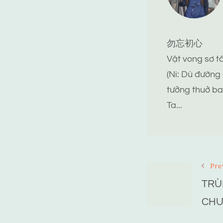
勿忘初心
Vật vong sơ 
(Ni: Dù đường
tưởng thuở ba
Ta...
Post
Pre
TRÙ
Navigat
CHƯ