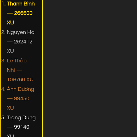
Thanh Bình
— 266600
XU
Nguyen Ha
— 262412
XU
Lê Thảo
Nhi —
109760 XU
Ánh Dương
— 99450
XU
Trang Dung
— 99140
XU