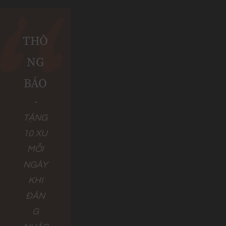
THÔ
NG
BÁO
-
TẶNG
10 XU
MỖI
NGÀY
KHI
ĐĂN
G