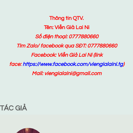
Thông tin QTV.
Tên: Viễn Giả Lai Ni
Số điện thoại: 0777880660
Tìm Zalo/ facebook qua SĐT: 0777880660
Facebook:
Viễn Giả Lai Ni
(link
face:
https://www.facebook.com/viengialaini.tg
)
Mail: viengialaini@gmail.com
TÁC GIẢ