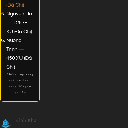
(Đã Chi)
Nguyen Ha
— 12678
XU (Đã Chi)
Nương
Trịnh —
450 XU (Đã
Chi)
* Bảng xếp hạng
dựa trên hoạt
động 30 ngày
gần đây
Kinh Kha