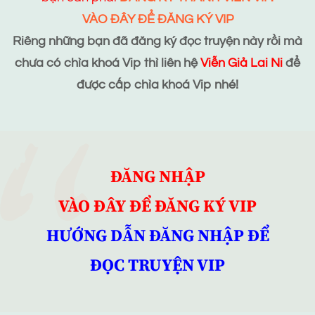
VÀO ĐÂY ĐỂ ĐĂNG KÝ VIP
Riêng những bạn đã đăng ký đọc truyện này rồi mà
chưa có chìa khoá Vip thì liên hệ
Viễn Giả Lai Ni
để
được cấp chìa khoá Vip nhé!
ĐĂNG NHẬP
VÀO ĐÂY ĐỂ ĐĂNG KÝ VIP
HƯỚNG DẪN ĐĂNG NHẬP ĐỂ
ĐỌC TRUYỆN VIP