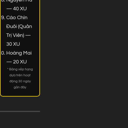
— 40 XU
Cáo Chín
Đuôi (Quản
Trị Viên) —
30 XU
Hoàng Mai
— 20 XU
* Bảng xếp hạng
dựa trên hoạt
động 30 ngày
gần đây