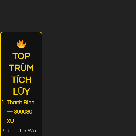
TOP
TRÙM
TÍCH
LŨY
Thanh Bình
— 300080
XU
Jennifer Wu