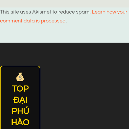
This site uses Akismet to reduce spam.
Learn how your
comment data is processed
.
TOP
ĐẠI
PHÚ
HÀO