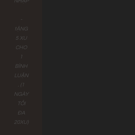
NHẬP
-
tẶNG
5 XU
CHO
1
BÌNH
LUẬN
. (1
NGÀY
TỐI
ĐA
20XU)