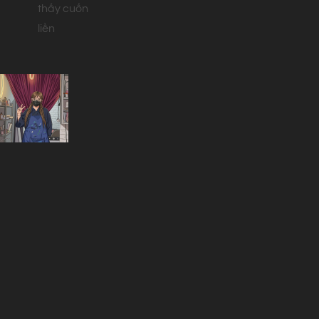
thấy cuốn
liền