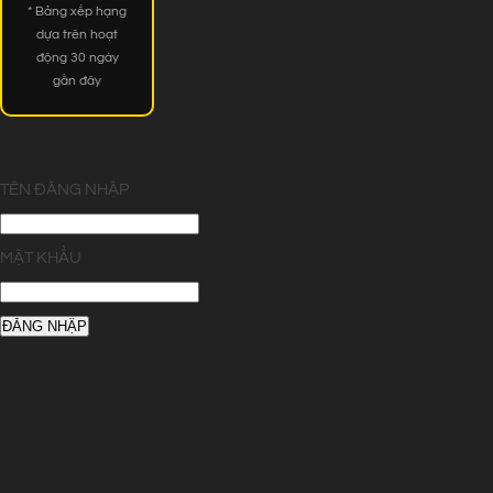
* Bảng xếp hạng
dựa trên hoạt
động 30 ngày
gần đây
TÊN ĐĂNG NHẬP
MẬT KHẨU