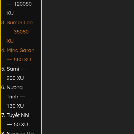
— 120080
XU
Sumer Leo
— 35080
XU
Mina Sarah
— 560 XU
Sami —
290 XU
Nương
Trịnh —
130 XU
Tuyết Nhi
— 50 XU
Nguyen Ha