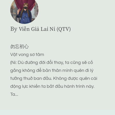
By
Viễn Giả Lai Ni (QTV)
勿忘初心
Vật vong sơ tâm
(Ni: Dù đường đời đổi thay, ta cũng sẽ cố
gắng không để bản thân mình quên đi lý
tưởng thuở ban đầu. Không được quên cái
động lực khiến ta bắt đầu hành trình này.
Ta...