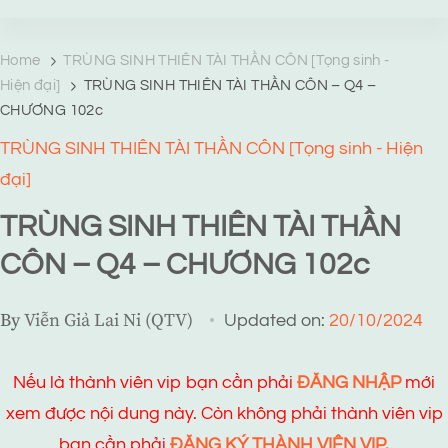
TRANG TRUYỆN MẠNG
Web truyện độc quyền của Viễn Giả Lai Ni
Home
TRÙNG SINH THIÊN TÀI THẦN CÔN [Tọng sinh -
Hiện đại]
TRÙNG SINH THIÊN TÀI THẦN CÔN – Q4 –
CHƯƠNG 102c
TRÙNG SINH THIÊN TÀI THẦN CÔN [Tọng sinh - Hiện
đại]
TRÙNG SINH THIÊN TÀI THẦN
CÔN – Q4 – CHƯƠNG 102c
By
Viễn Giả Lai Ni (QTV)
Updated on:
20/10/2024
Nếu là thành viên vip bạn cần phải
ĐĂNG NHẬP
mới
xem được nội dung này. Còn không phải thành viên vip
bạn cần phải
ĐĂNG KÝ THÀNH VIÊN VIP.