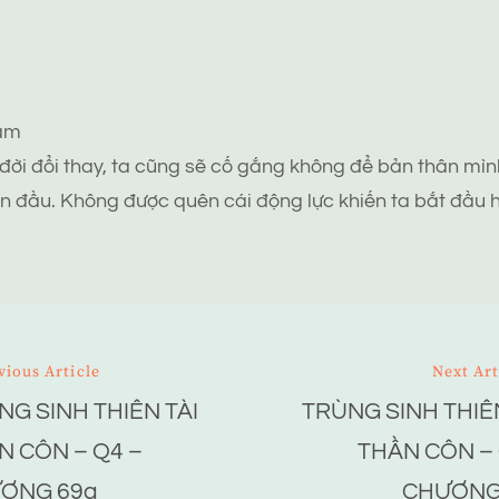
tâm
 đời đổi thay, ta cũng sẽ cố gắng không để bản thân mình
n đầu. Không được quên cái động lực khiến ta bắt đầu h
vious Article
Next Art
NG SINH THIÊN TÀI
TRÙNG SINH THIÊN
ion
N CÔN – Q4 –
THẦN CÔN – 
ƠNG 69a
CHƯƠNG