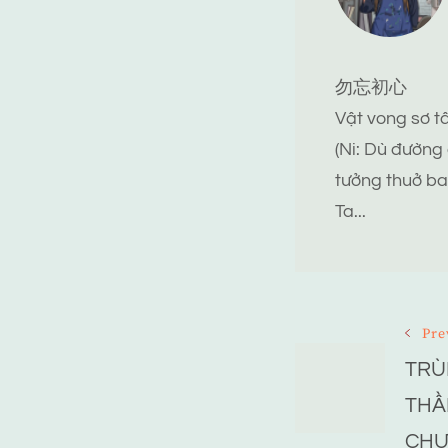
勿忘初心
Vật vong sơ 
(Ni: Dù đường
tưởng thuở ba
Ta...
Post
Pre
TRÙ
Navigat
THẦ
CHƯ