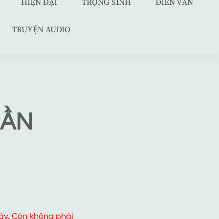
HIỆN ĐẠI
TRỌNG SINH
ĐIỀN VĂN
TRUYỆN AUDIO
HẦN
ày. Còn không phải