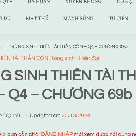
Ệ QTV
ĐÃ HOÀN
XUYÊN KHÔNG
CỔ ĐẠI
G DU
MẠT THẾ
MANH SỦNG
TU TIÊN
i]
TRÙNG SINH THIÊN TÀI THẦN CÔN – Q4 – CHƯƠNG 69b
ÊN TÀI THẦN CÔN [Tọng sinh - Hiện đại]
G SINH THIÊN TÀI T
– Q4 – CHƯƠNG 69b
 Ni (QTV)
Updated on:
20/10/2024
 vip bạn cần phải
ĐĂNG NHẬP
mới xem được nội dung n