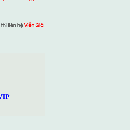
hì liên hệ
Viễn Giả
VIP