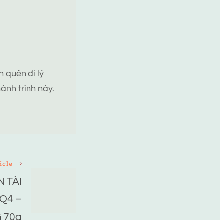
 quên đi lý
ành trình này.
icle
 TÀI
Q4 –
 70a