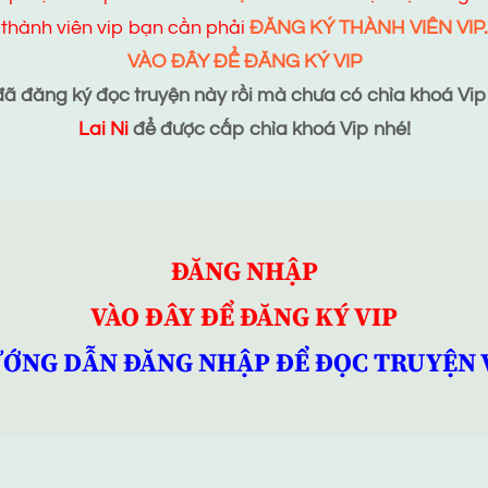
thành viên vip bạn cần phải
ĐĂNG KÝ THÀNH VIÊN VIP.
VÀO ĐÂY ĐỂ ĐĂNG KÝ VIP
 đăng ký đọc truyện này rồi mà chưa có chìa khoá Vip t
Lai Ni
để được cấp chìa khoá Vip nhé!
ĐĂNG NHẬP
VÀO ĐÂY ĐỂ ĐĂNG KÝ VIP
ỚNG DẪN ĐĂNG NHẬP ĐỂ ĐỌC TRUYỆN 