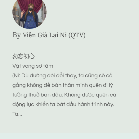
By
Viễn Giả Lai Ni (QTV)
勿忘初心
Vật vong sơ tâm
(Ni: Dù đường đời đổi thay, ta cũng sẽ cố
gắng không để bản thân mình quên đi lý
tưởng thuở ban đầu. Không được quên cái
động lực khiến ta bắt đầu hành trình này.
Ta...