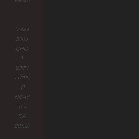
NHẬP
-
tẶNG
5 XU
CHO
1
BÌNH
LUẬN
. (1
NGÀY
TỐI
ĐA
20XU)