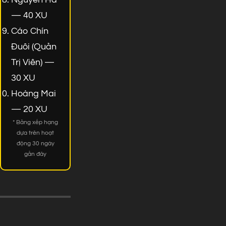
— 40 XU
Cáo Chín
Đuôi (Quản
Trị Viên) —
30 XU
Hoàng Mai
— 20 XU
* Bảng xếp hạng
dựa trên hoạt
động 30 ngày
gần đây