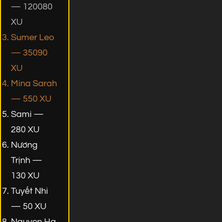
— 120080
XU
Sumer Leo
— 35090
XU
Mina Sarah
— 550 XU
Sami —
280 XU
Nương
Trịnh —
130 XU
Tuyết Nhi
— 50 XU
Nguyen Ha