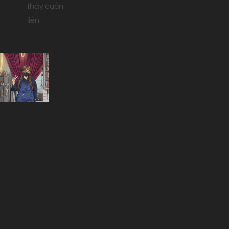
thấy cuốn
liền