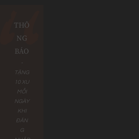
THÔ
NG
BÁO
-
TẶNG
10 XU
MỖI
NGÀY
KHI
ĐĂN
G