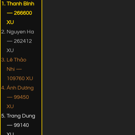
Thanh Bình
— 266600
XU
Nguyen Ha
— 262412
XU
Lê Thảo
Nhi —
109760 XU
Ánh Dương
— 99450
XU
Trang Dung
— 99140
XU