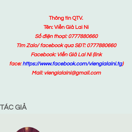
Thông tin QTV.
Tên: Viễn Giả Lai Ni
Số điện thoại: 0777880660
Tìm Zalo/ facebook qua SĐT: 0777880660
Facebook:
Viễn Giả Lai Ni
(link
face:
https://www.facebook.com/viengialaini.tg
)
Mail: viengialaini@gmail.com
TÁC GIẢ