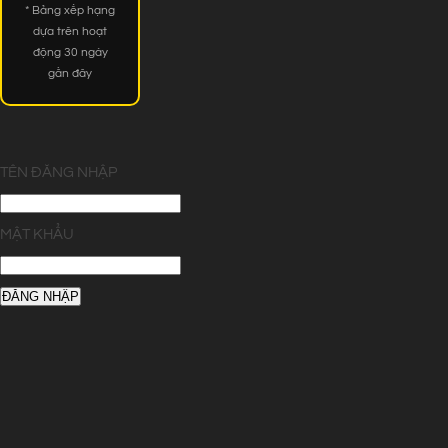
* Bảng xếp hạng
dựa trên hoạt
động 30 ngày
gần đây
TÊN ĐĂNG NHẬP
MẬT KHẨU