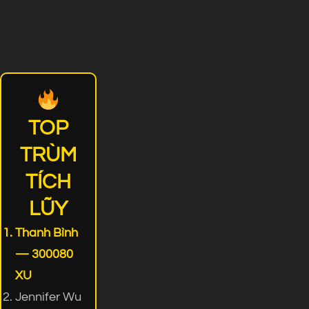
TOP
TRÙM
TÍCH
LŨY
Thanh Bình
— 300080
XU
Jennifer Wu