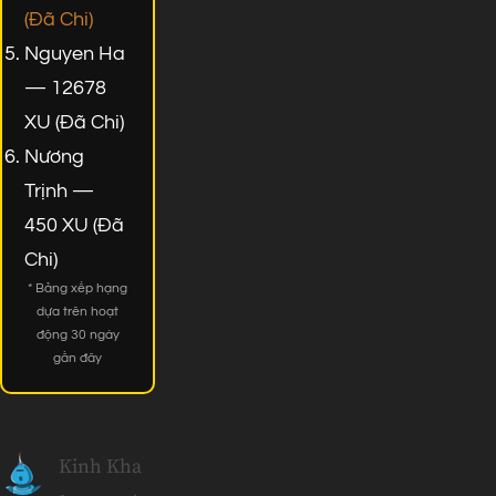
(Đã Chi)
Nguyen Ha
— 12678
XU (Đã Chi)
Nương
Trịnh —
450 XU (Đã
Chi)
* Bảng xếp hạng
dựa trên hoạt
động 30 ngày
gần đây
Kinh Kha