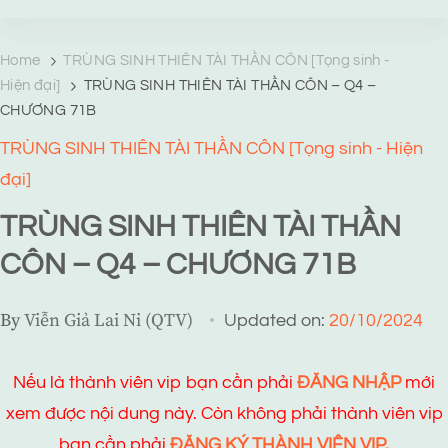
TRANG TRUYỆN MẠNG
Web truyện độc quyền của Viễn Giả Lai Ni
Home
TRÙNG SINH THIÊN TÀI THẦN CÔN [Tọng sinh -
Hiện đại]
TRÙNG SINH THIÊN TÀI THẦN CÔN – Q4 –
CHƯƠNG 71B
TRÙNG SINH THIÊN TÀI THẦN CÔN [Tọng sinh - Hiện
đại]
TRÙNG SINH THIÊN TÀI THẦN
CÔN – Q4 – CHƯƠNG 71B
By
Viễn Giả Lai Ni (QTV)
Updated on:
20/10/2024
Nếu là thành viên vip bạn cần phải
ĐĂNG NHẬP
mới
xem được nội dung này. Còn không phải thành viên vip
bạn cần phải
ĐĂNG KÝ THÀNH VIÊN VIP.