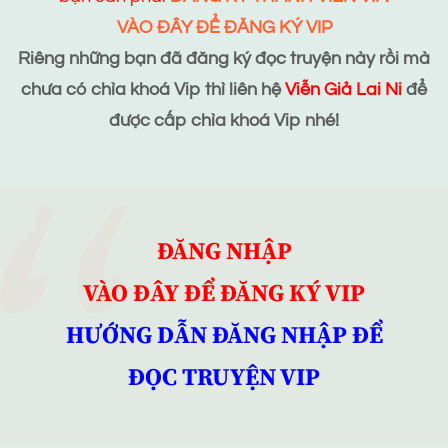
VÀO ĐÂY ĐỂ ĐĂNG KÝ VIP
Riêng những bạn đã đăng ký đọc truyện này rồi mà
chưa có chìa khoá Vip thì liên hệ
Viễn Giả Lai Ni
để
được cấp chìa khoá Vip nhé!
ĐĂNG NHẬP
VÀO ĐÂY ĐỂ ĐĂNG KÝ VIP
HƯỚNG DẪN ĐĂNG NHẬP ĐỂ
ĐỌC TRUYỆN VIP