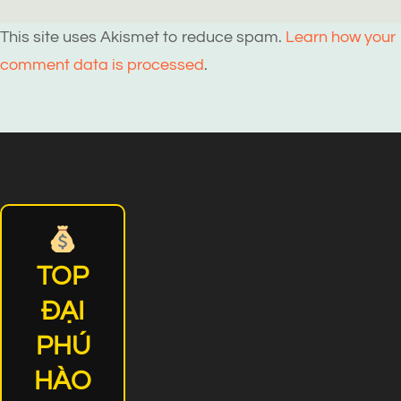
This site uses Akismet to reduce spam.
Learn how your
comment data is processed
.
TOP
ĐẠI
PHÚ
HÀO