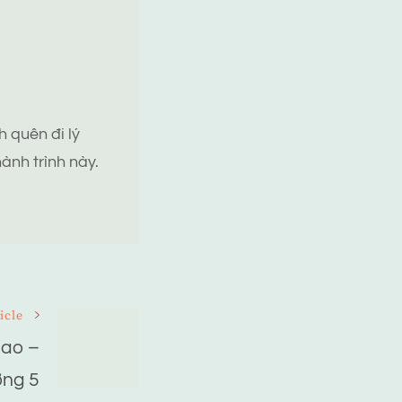
 quên đi lý
ành trình này.
icle
Dao –
ng 5