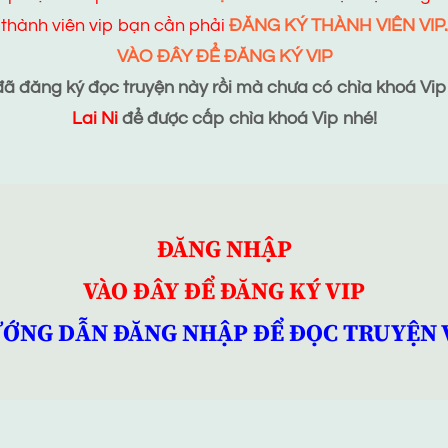
thành viên vip bạn cần phải
ĐĂNG KÝ THÀNH VIÊN VIP.
VÀO ĐÂY ĐỂ ĐĂNG KÝ VIP
 đăng ký đọc truyện này rồi mà chưa có chìa khoá Vip t
Lai Ni
để được cấp chìa khoá Vip nhé!
ĐĂNG NHẬP
VÀO ĐÂY ĐỂ ĐĂNG KÝ VIP
ỚNG DẪN ĐĂNG NHẬP ĐỂ ĐỌC TRUYỆN 