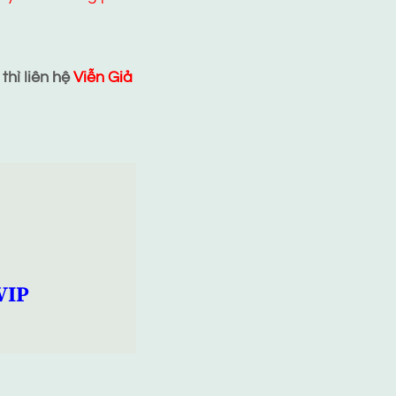
hì liên hệ
Viễn Giả
VIP