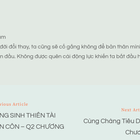
tâm
 đời đổi thay, ta cũng sẽ cố gắng không để bản thân mình
n đầu. Không được quên cái động lực khiến ta bắt đầu h
vious Article
Next Art
NG SINH THIÊN TÀI
ion
Cùng Chàng Tiêu 
N CÔN – Q2 CHƯƠNG
Chươ