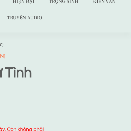
HIỆN ĐẠI
TRỌNG SINH
ĐIỀN VĂN
TRUYỆN AUDIO
0)
N]
 Tình
ày. Còn không phải