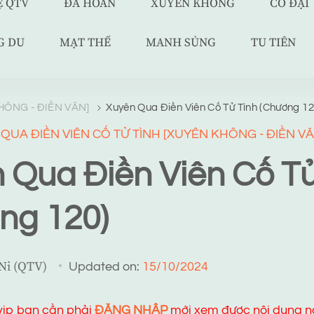
Ệ QTV
ĐÃ HOÀN
XUYÊN KHÔNG
CỔ ĐẠI
G DU
MẠT THẾ
MANH SỦNG
TU TIÊN
HÔNG - ĐIỀN VĂN]
Xuyên Qua Điền Viên Cố Tử Tình (Chương 12
QUA ĐIỀN VIÊN CỐ TỬ TÌNH [XUYÊN KHÔNG - ĐIỀN VĂ
 Qua Điền Viên Cố Tử
ng 120)
 Ni (QTV)
Updated on:
15/10/2024
 vip bạn cần phải
ĐĂNG NHẬP
mới xem được nội dung n