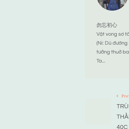
勿忘初心
Vật vong sơ 
(Ni: Dù đường
tưởng thuở ba
Ta...
Post
Pre
TRÙ
Navigat
THẦ
40C