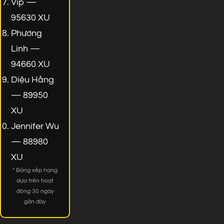
Vip —
95630 XU
Phương
Linh —
94660 XU
Diệu Hằng
— 89950
XU
Jennifer Wu
— 88980
XU
* Bảng xếp hạng
dựa trên hoạt
động 30 ngày
gần đây