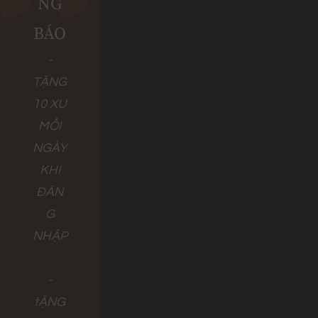
NG
BÁO
-
TẶNG
10 XU
MỖI
NGÀY
KHI
ĐĂN
G
NHẬP
-
tẶNG