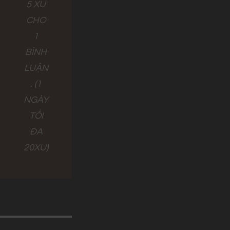
5 XU
CHO
1
BÌNH
LUẬN
. (1
NGÀY
TỐI
ĐA
20XU)