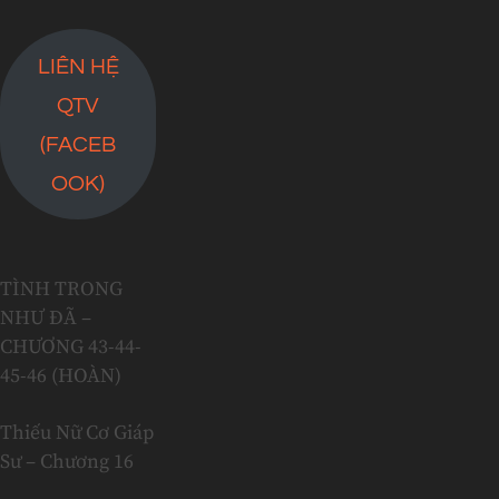
LIÊN HỆ
QTV
(FACEB
OOK)
TÌNH TRONG
NHƯ ĐÃ –
CHƯƠNG 43-44-
45-46 (HOÀN)
Thiếu Nữ Cơ Giáp
Sư – Chương 16