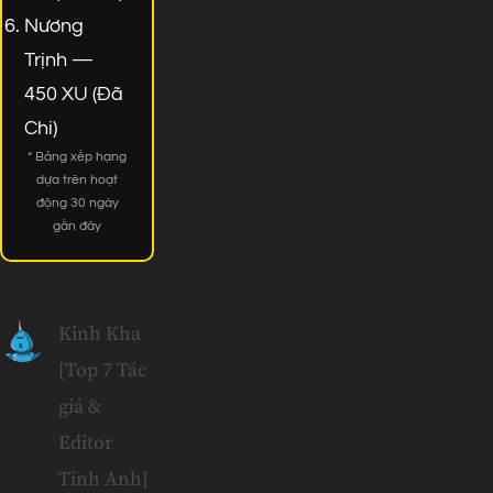
Nương
Trịnh —
450 XU (Đã
Chi)
* Bảng xếp hạng
dựa trên hoạt
động 30 ngày
gần đây
Kinh Kha
[Top 7 Tác
giả &
Editor
Tinh Anh]