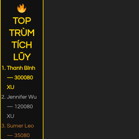
TOP
TRÙM
TÍCH
LŨY
Thanh Bình
— 300080
XU
Jennifer Wu
— 120080
XU
Sumer Leo
— 35080