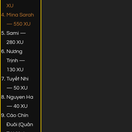
XU
Mina Sarah
— 550 XU
Sami —
280 XU
Nương
Trịnh —
130 XU
Tuyết Nhi
— 50 XU
Nguyen Ha
— 40 XU
Cáo Chín
Đuôi (Quản