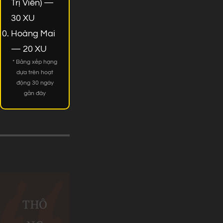
Trị Viên) —
30 XU
Hoàng Mai
— 20 XU
* Bảng xếp hạng
dựa trên hoạt
động 30 ngày
gần đây
THÔ