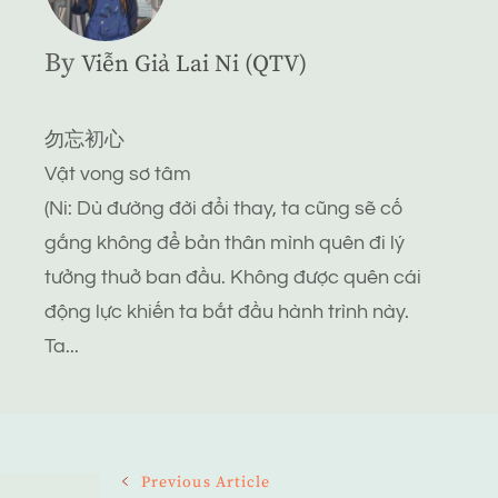
By
Viễn Giả Lai Ni (QTV)
勿忘初心
Vật vong sơ tâm
(Ni: Dù đường đời đổi thay, ta cũng sẽ cố
gắng không để bản thân mình quên đi lý
tưởng thuở ban đầu. Không được quên cái
động lực khiến ta bắt đầu hành trình này.
Ta...
Post
Previous Article