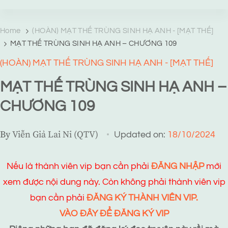
TRANG TRUYỆN MẠNG
Web truyện độc quyền của Viễn Giả Lai Ni
Home
(HOÀN) MẠT THẾ TRÙNG SINH HẠ ANH - [MẠT THẾ]
MẠT THẾ TRÙNG SINH HẠ ANH – CHƯƠNG 109
(HOÀN) MẠT THẾ TRÙNG SINH HẠ ANH - [MẠT THẾ]
MẠT THẾ TRÙNG SINH HẠ ANH –
CHƯƠNG 109
By
Viễn Giả Lai Ni (QTV)
Updated on:
18/10/2024
Nếu là thành viên vip bạn cần phải
ĐĂNG NHẬP
mới
xem được nội dung này. Còn không phải thành viên vip
bạn cần phải
ĐĂNG KÝ THÀNH VIÊN VIP.
VÀO ĐÂY ĐỂ ĐĂNG KÝ VIP