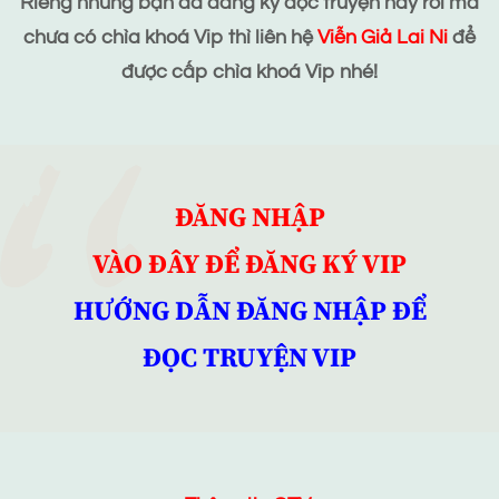
Riêng những bạn đã đăng ký đọc truyện này rồi mà
chưa có chìa khoá Vip thì liên hệ
Viễn Giả Lai Ni
để
được cấp chìa khoá Vip nhé!
ĐĂNG NHẬP
VÀO ĐÂY ĐỂ ĐĂNG KÝ VIP
HƯỚNG DẪN ĐĂNG NHẬP ĐỂ
ĐỌC TRUYỆN VIP