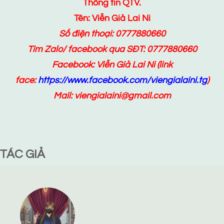
Thông tin QTV.
Tên: Viễn Giả Lai Ni
Số điện thoại: 0777880660
Tìm Zalo/ facebook qua SĐT: 0777880660
Facebook:
Viễn Giả Lai Ni
(link
face:
https://www.facebook.com/viengialaini.tg
)
Mail: viengialaini@gmail.com
TÁC GIẢ