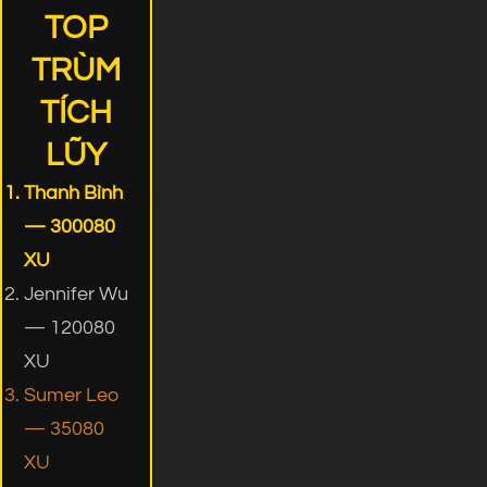
TOP
TRÙM
TÍCH
LŨY
Thanh Bình
— 300080
XU
Jennifer Wu
— 120080
XU
Sumer Leo
— 35080
XU