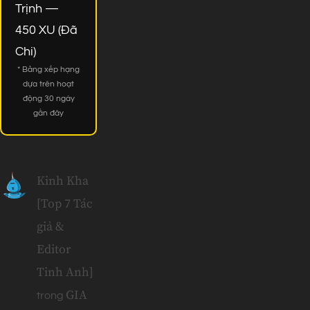
Trịnh —
450 XU (Đã
Chi)
* Bảng xếp hạng
dựa trên hoạt
động 30 ngày
gần đây
Kinh Kha
[Top 7 Tác
giả &
Editor
Tinh Anh]
GIA
trong