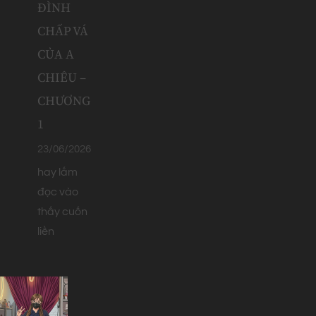
ĐÌNH
CHẤP VÁ
CỦA A
CHIÊU –
CHƯƠNG
1
23/06/2026
hay lắm
đọc vào
thấy cuốn
liền