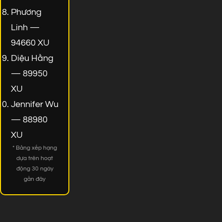
Phương
Linh —
94660 XU
Diệu Hằng
— 89950
XU
Jennifer Wu
— 88980
XU
* Bảng xếp hạng
dựa trên hoạt
động 30 ngày
gần đây