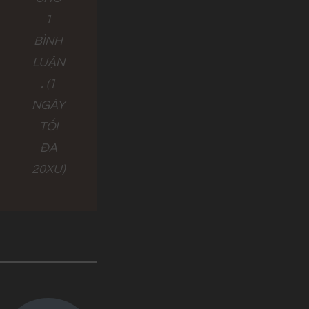
1
BÌNH
LUẬN
. (1
NGÀY
TỐI
ĐA
20XU)