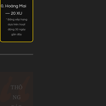
Hoàng Mai
— 20 XU
* Bảng xếp hạng
dựa trên hoạt
động 30 ngày
gần đây
THÔ
NG