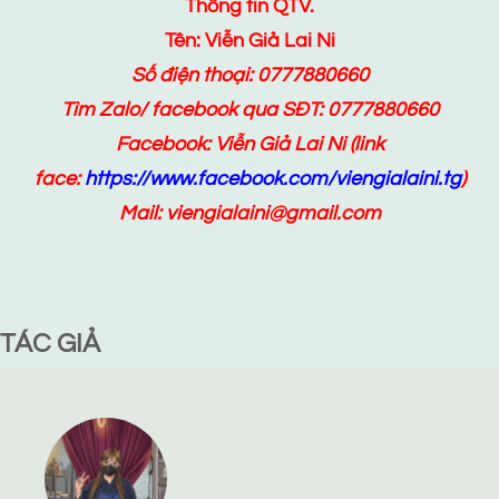
Thông tin QTV.
Tên: Viễn Giả Lai Ni
Số điện thoại: 0777880660
Tìm Zalo/ facebook qua SĐT: 0777880660
Facebook:
Viễn Giả Lai Ni
(link
face:
https://www.facebook.com/viengialaini.tg
)
Mail: viengialaini@gmail.com
TÁC GIẢ