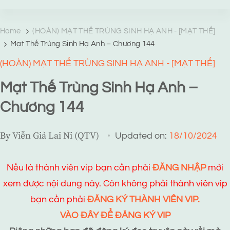
TRANG TRUYỆN MẠNG
Web truyện độc quyền của Viễn Giả Lai Ni
Home
(HOÀN) MẠT THẾ TRÙNG SINH HẠ ANH - [MẠT THẾ]
Mạt Thế Trùng Sinh Hạ Anh – Chương 144
(HOÀN) MẠT THẾ TRÙNG SINH HẠ ANH - [MẠT THẾ]
Mạt Thế Trùng Sinh Hạ Anh –
Chương 144
By
Viễn Giả Lai Ni (QTV)
Updated on:
18/10/2024
Nếu là thành viên vip bạn cần phải
ĐĂNG NHẬP
mới
xem được nội dung này. Còn không phải thành viên vip
bạn cần phải
ĐĂNG KÝ THÀNH VIÊN VIP.
VÀO ĐÂY ĐỂ ĐĂNG KÝ VIP