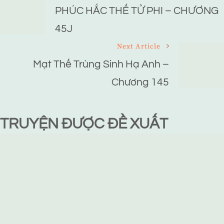
Navigation
PHÚC HẮC THẾ TỬ PHI – CHƯƠNG
45J
Next Article
Mạt Thế Trùng Sinh Hạ Anh –
Chương 145
TRUYỆN ĐƯỢC ĐỀ XUẤT