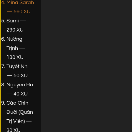
Mina Sarah
— 560 XU
Sami —
290 XU
Nương
Trịnh —
130 XU
Tuyết Nhi
— 50 XU
Nguyen Ha
— 40 XU
Cáo Chín
Đuôi (Quản
Trị Viên) —
30 XU