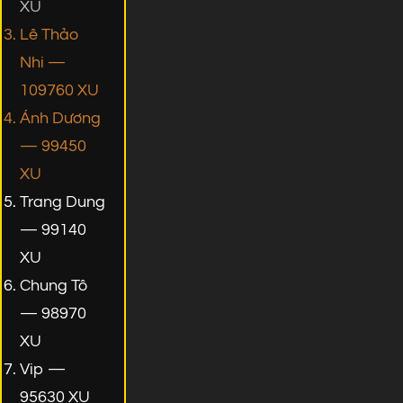
XU
Lê Thảo
Nhi —
109760 XU
Ánh Dương
— 99450
XU
Trang Dung
— 99140
XU
Chung Tô
— 98970
XU
Vip —
95630 XU