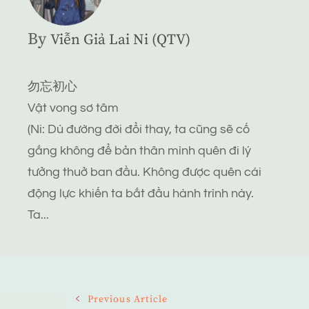
By
Viễn Giả Lai Ni (QTV)
勿忘初心
Vật vong sơ tâm
(Ni: Dù đường đời đổi thay, ta cũng sẽ cố
gắng không để bản thân mình quên đi lý
tưởng thuở ban đầu. Không được quên cái
động lực khiến ta bắt đầu hành trình này.
Ta...
Post
Previous Article