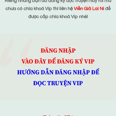
Riêng những bạn đã đăng ký đọc truyện này rồi mà
chưa có chìa khoá Vip thì liên hệ
Viễn Giả Lai Ni
để
được cấp chìa khoá Vip nhé!
ĐĂNG NHẬP
VÀO ĐÂY ĐỂ ĐĂNG KÝ VIP
HƯỚNG DẪN ĐĂNG NHẬP ĐỂ
ĐỌC TRUYỆN VIP