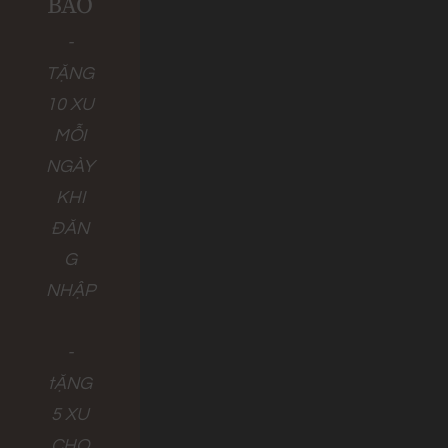
BÁO
-
TẶNG
10 XU
MỖI
NGÀY
KHI
ĐĂN
G
NHẬP
-
tẶNG
5 XU
CHO