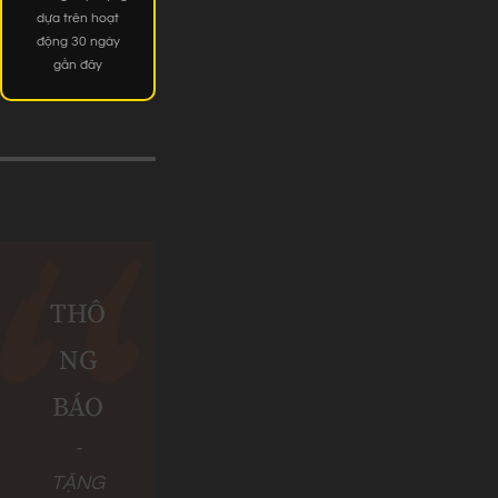
dựa trên hoạt
động 30 ngày
gần đây
THÔ
NG
BÁO
-
TẶNG