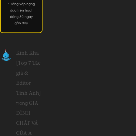
* Bảng xếp hạng
dựa trên hoạt
động 30 ngày
gần đây
Kinh Kha
[Top 7 Tác
giả &
Editor
Tinh Anh]
GIA
trong
ĐÌNH
CHẤP VÁ
CỦA A