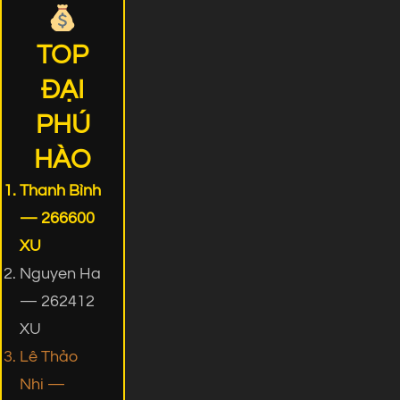
TOP
ĐẠI
PHÚ
HÀO
Thanh Bình
— 266600
XU
Nguyen Ha
— 262412
XU
Lê Thảo
Nhi —