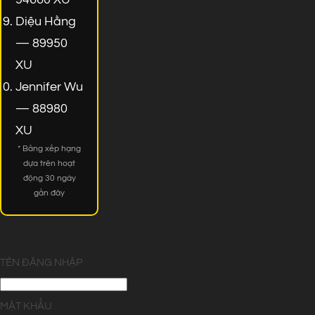
Diệu Hằng
— 89950
XU
Jennifer Wu
— 88980
XU
* Bảng xếp hạng
dựa trên hoạt
động 30 ngày
gần đây
TÊN ĐĂNG NHẬP
MẬT KHẨU