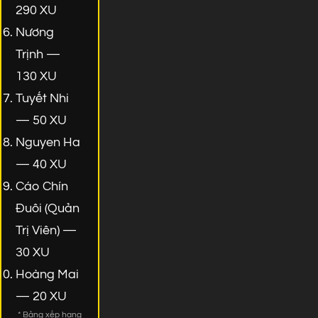
290 XU
Nương
Trịnh —
130 XU
Tuyết Nhi
— 50 XU
Nguyen Ha
— 40 XU
Cáo Chín
Đuôi (Quản
Trị Viên) —
30 XU
Hoàng Mai
— 20 XU
* Bảng xếp hạng