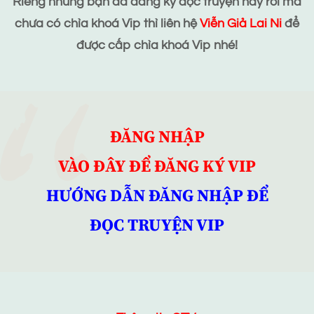
Riêng những bạn đã đăng ký đọc truyện này rồi mà
chưa có chìa khoá Vip thì liên hệ
Viễn Giả Lai Ni
để
được cấp chìa khoá Vip nhé!
ĐĂNG NHẬP
VÀO ĐÂY ĐỂ ĐĂNG KÝ VIP
HƯỚNG DẪN ĐĂNG NHẬP ĐỂ
ĐỌC TRUYỆN VIP