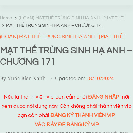
TRANG TRUYỆN MẠNG
Web truyện độc quyền của Viễn Giả Lai Ni
Home
(HOÀN) MẠT THẾ TRÙNG SINH HẠ ANH - [MẠT THẾ]
MẠT THẾ TRÙNG SINH HẠ ANH – CHƯƠNG 171
(HOÀN) MẠT THẾ TRÙNG SINH HẠ ANH - [MẠT THẾ]
MẠT THẾ TRÙNG SINH HẠ ANH –
CHƯƠNG 171
By
Nước Biển Xanh
Updated on:
18/10/2024
Nếu là thành viên vip bạn cần phải
ĐĂNG NHẬP
mới
xem được nội dung này. Còn không phải thành viên vip
bạn cần phải
ĐĂNG KÝ THÀNH VIÊN VIP.
VÀO ĐÂY ĐỂ ĐĂNG KÝ VIP