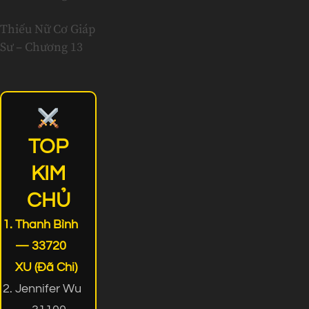
Thiếu Nữ Cơ Giáp
Sư – Chương 13
TOP
KIM
CHỦ
Thanh Bình
— 33720
XU (Đã Chi)
Jennifer Wu