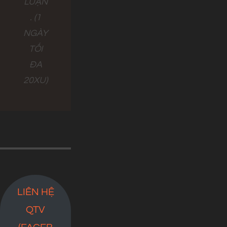
LUẬN
. (1
NGÀY
TỐI
ĐA
20XU)
LIÊN HỆ
QTV