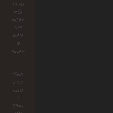
10 XU
MỖI
NGÀY
KHI
ĐĂN
G
NHẬP
-
tẶNG
5 XU
CHO
1
BÌNH