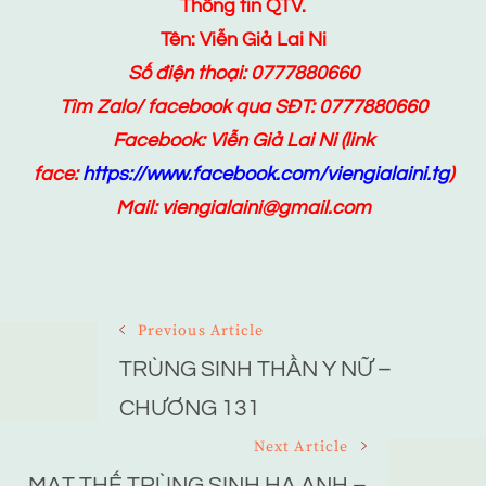
Thông tin QTV.
Tên: Viễn Giả Lai Ni
Số điện thoại: 0777880660
Tìm Zalo/ facebook qua SĐT: 0777880660
Facebook:
Viễn Giả Lai Ni
(link
face:
https://www.facebook.com/viengialaini.tg
)
Mail: viengialaini@gmail.com
Post
Previous Article
Navigation
TRÙNG SINH THẦN Y NỮ –
CHƯƠNG 131
Next Article
MẠT THẾ TRÙNG SINH HẠ ANH –