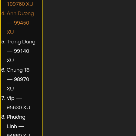
109760 XU
Ánh Dương
— 99450
XU
Trang Dung
— 99140
XU
Chung Tô
— 98970
XU
Vip —
95630 XU
Phương
Linh —
94660 XU