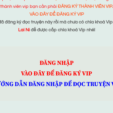
thành viên vip bạn cần phải
ĐĂNG KÝ THÀNH VIÊN VIP.
VÀO ĐÂY ĐỂ ĐĂNG KÝ VIP
 đăng ký đọc truyện này rồi mà chưa có chìa khoá Vip t
Lai Ni
để được cấp chìa khoá Vip nhé!
ĐĂNG NHẬP
VÀO ĐÂY ĐỂ ĐĂNG KÝ VIP
ỚNG DẪN ĐĂNG NHẬP ĐỂ ĐỌC TRUYỆN 