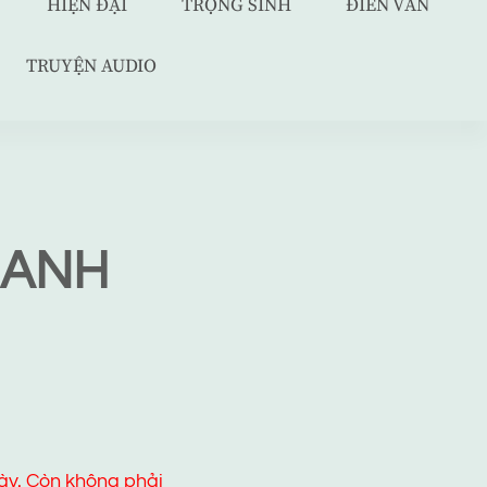
HIỆN ĐẠI
TRỌNG SINH
ĐIỀN VĂN
TRUYỆN AUDIO
 ANH
ày. Còn không phải