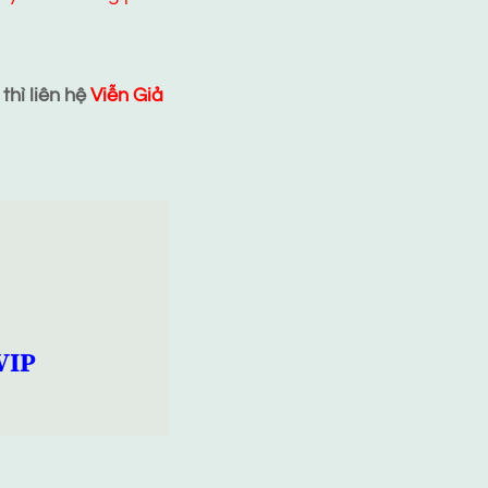
hì liên hệ
Viễn Giả
VIP