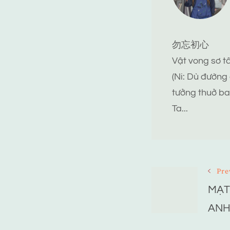
勿忘初心
Vật vong sơ 
(Ni: Dù đường
tưởng thuở ba
Ta...
Post
Pre
MẠT
Navigat
ANH