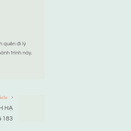
 quên đi lý
ành trình này.
icle
H HẠ
 183