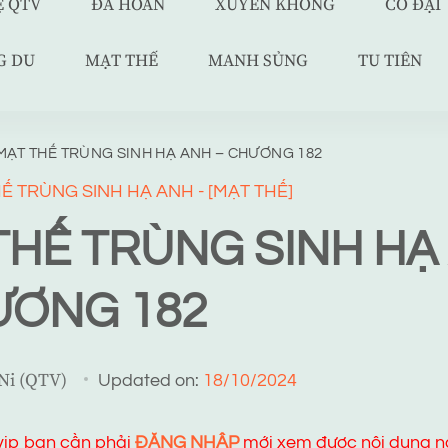
Ệ QTV
ĐÃ HOÀN
XUYÊN KHÔNG
CỔ ĐẠI
G DU
MẠT THẾ
MANH SỦNG
TU TIÊN
MẠT THẾ TRÙNG SINH HẠ ANH – CHƯƠNG 182
Ế TRÙNG SINH HẠ ANH - [MẠT THẾ]
THẾ TRÙNG SINH HẠ
ƯƠNG 182
 Ni (QTV)
Updated on:
18/10/2024
 vip bạn cần phải
ĐĂNG NHẬP
mới xem được nội dung n