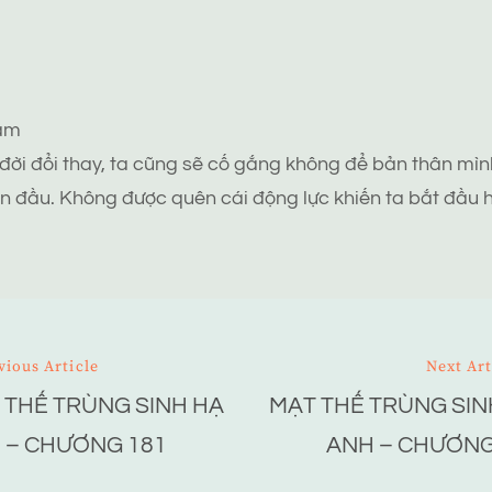
tâm
 đời đổi thay, ta cũng sẽ cố gắng không để bản thân mình
n đầu. Không được quên cái động lực khiến ta bắt đầu h
vious Article
Next Art
 THẾ TRÙNG SINH HẠ
MẠT THẾ TRÙNG SIN
ion
 – CHƯƠNG 181
ANH – CHƯƠNG