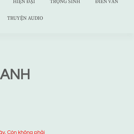
HIỆN ĐẠI
TRỌNG SINH
ĐIỀN VĂN
TRUYỆN AUDIO
 ANH
ày. Còn không phải