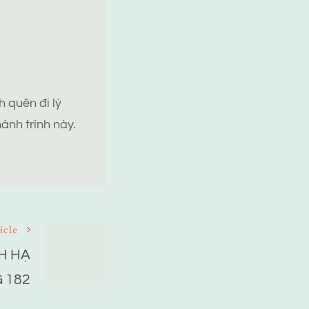
 quên đi lý
ành trình này.
icle
H HẠ
 182