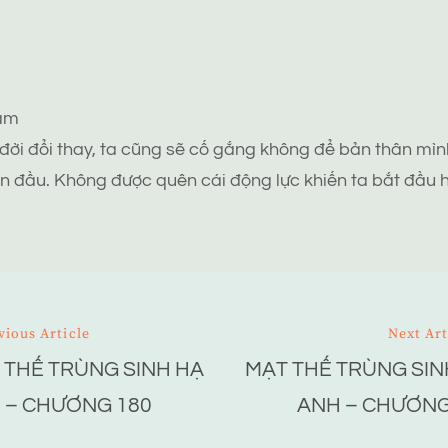
tâm
 đời đổi thay, ta cũng sẽ cố gắng không để bản thân mình
n đầu. Không được quên cái động lực khiến ta bắt đầu h
vious Article
Next Art
 THẾ TRÙNG SINH HẠ
MẠT THẾ TRÙNG SIN
ion
 – CHƯƠNG 180
ANH – CHƯƠNG