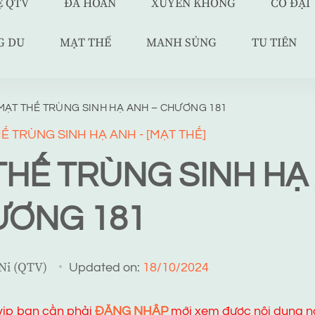
Ệ QTV
ĐÃ HOÀN
XUYÊN KHÔNG
CỔ ĐẠI
G DU
MẠT THẾ
MANH SỦNG
TU TIÊN
MẠT THẾ TRÙNG SINH HẠ ANH – CHƯƠNG 181
Ế TRÙNG SINH HẠ ANH - [MẠT THẾ]
THẾ TRÙNG SINH HẠ
ƯƠNG 181
 Ni (QTV)
Updated on:
18/10/2024
 vip bạn cần phải
ĐĂNG NHẬP
mới xem được nội dung n