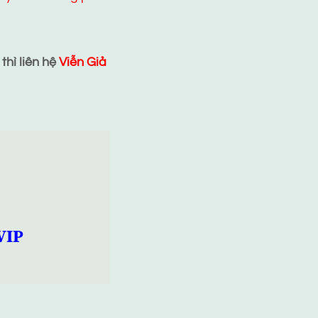
hì liên hệ
Viễn Giả
VIP