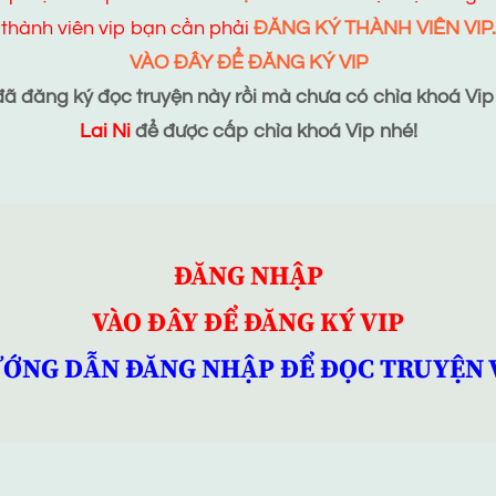
thành viên vip bạn cần phải
ĐĂNG KÝ THÀNH VIÊN VIP.
VÀO ĐÂY ĐỂ ĐĂNG KÝ VIP
 đăng ký đọc truyện này rồi mà chưa có chìa khoá Vip t
Lai Ni
để được cấp chìa khoá Vip nhé!
ĐĂNG NHẬP
VÀO ĐÂY ĐỂ ĐĂNG KÝ VIP
ỚNG DẪN ĐĂNG NHẬP ĐỂ ĐỌC TRUYỆN 