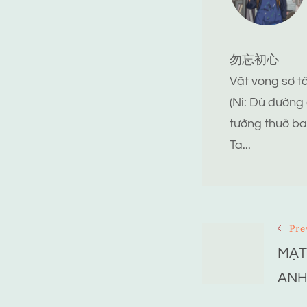
勿忘初心
Vật vong sơ 
(Ni: Dù đường
tưởng thuở ba
Ta...
Post
Pre
MẠT
Navigat
ANH