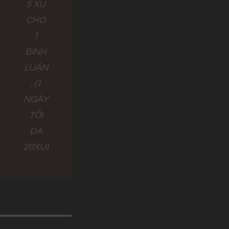
5 XU
CHO
1
BÌNH
LUẬN
. (1
NGÀY
TỐI
ĐA
20XU)