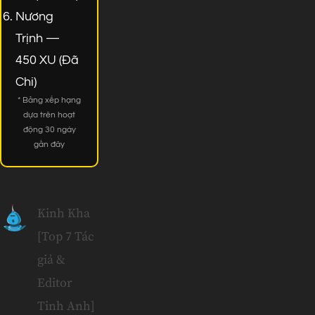
Nương
Trịnh —
450 XU (Đã
Chi)
* Bảng xếp hạng
dựa trên hoạt
động 30 ngày
gần đây
Kinh Kha
[Top 7 Tác
giả &
Editor
Tinh Anh]