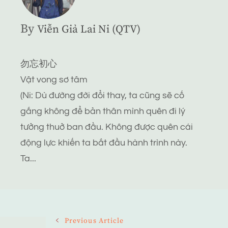
By
Viễn Giả Lai Ni (QTV)
勿忘初心
Vật vong sơ tâm
(Ni: Dù đường đời đổi thay, ta cũng sẽ cố
gắng không để bản thân mình quên đi lý
tưởng thuở ban đầu. Không được quên cái
động lực khiến ta bắt đầu hành trình này.
Ta...
Post
Previous Article