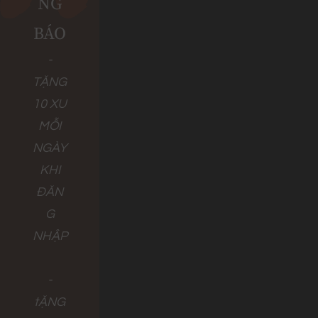
NG
BÁO
-
TẶNG
10 XU
MỖI
NGÀY
KHI
ĐĂN
G
NHẬP
-
tẶNG