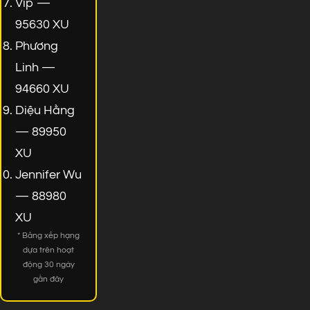
Vip —
95630 XU
Phương
Linh —
94660 XU
Diệu Hằng
— 89950
XU
Jennifer Wu
— 88980
XU
* Bảng xếp hạng
dựa trên hoạt
động 30 ngày
gần đây