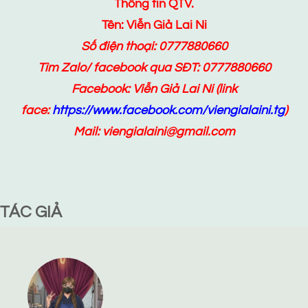
Thông tin QTV.
Tên: Viễn Giả Lai Ni
Số điện thoại: 0777880660
Tìm Zalo/ facebook qua SĐT: 0777880660
Facebook:
Viễn Giả Lai Ni
(link
face:
https://www.facebook.com/viengialaini.tg
)
Mail: viengialaini@gmail.com
TÁC GIẢ