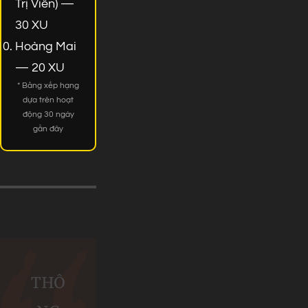
Trị Viên) —
30 XU
Hoàng Mai
— 20 XU
* Bảng xếp hạng
dựa trên hoạt
động 30 ngày
gần đây
THÔ