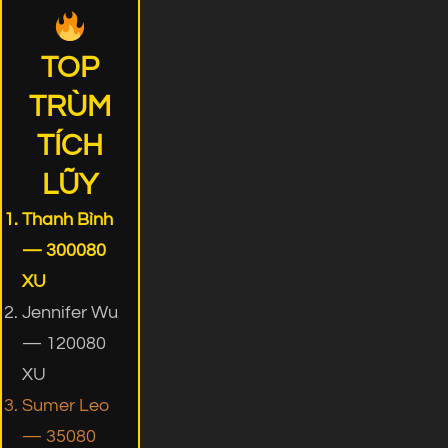
TOP
TRÙM
TÍCH
LŨY
Thanh Bình
— 300080
XU
Jennifer Wu
— 120080
XU
Sumer Leo
— 35080