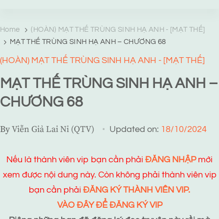
TRANG TRUYỆN MẠNG
Web truyện độc quyền của Viễn Giả Lai Ni
Home
(HOÀN) MẠT THẾ TRÙNG SINH HẠ ANH - [MẠT THẾ]
MẠT THẾ TRÙNG SINH HẠ ANH – CHƯƠNG 68
(HOÀN) MẠT THẾ TRÙNG SINH HẠ ANH - [MẠT THẾ]
MẠT THẾ TRÙNG SINH HẠ ANH –
CHƯƠNG 68
By
Viễn Giả Lai Ni (QTV)
Updated on:
18/10/2024
Nếu là thành viên vip bạn cần phải
ĐĂNG NHẬP
mới
xem được nội dung này. Còn không phải thành viên vip
bạn cần phải
ĐĂNG KÝ THÀNH VIÊN VIP.
VÀO ĐÂY ĐỂ ĐĂNG KÝ VIP