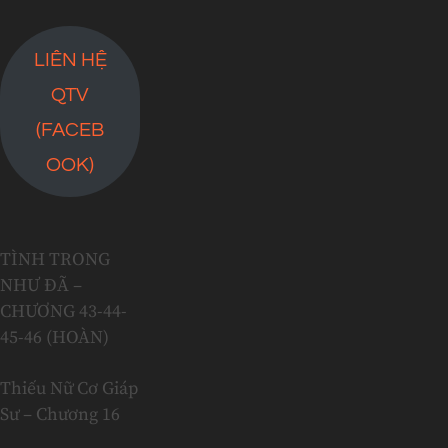
LIÊN HỆ
QTV
(FACEB
OOK)
TÌNH TRONG
NHƯ ĐÃ –
CHƯƠNG 43-44-
45-46 (HOÀN)
Thiếu Nữ Cơ Giáp
Sư – Chương 16