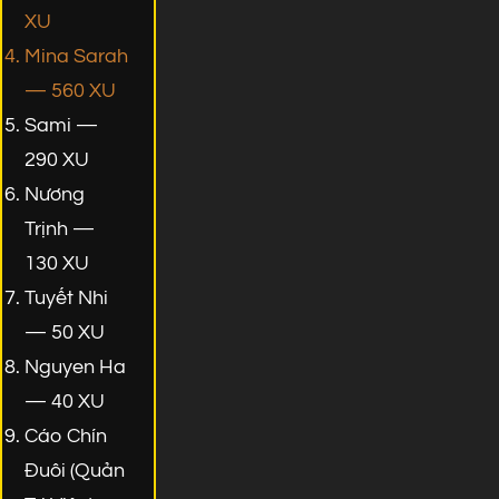
XU
Mina Sarah
— 560 XU
Sami —
290 XU
Nương
Trịnh —
130 XU
Tuyết Nhi
— 50 XU
Nguyen Ha
— 40 XU
Cáo Chín
Đuôi (Quản