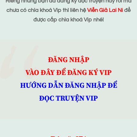
Riêng những bạn đã đăng ký đọc truyện này rồi mà
chưa có chìa khoá Vip thì liên hệ
Viễn Giả Lai Ni
để
được cấp chìa khoá Vip nhé!
ĐĂNG NHẬP
VÀO ĐÂY ĐỂ ĐĂNG KÝ VIP
HƯỚNG DẪN ĐĂNG NHẬP ĐỂ
ĐỌC TRUYỆN VIP