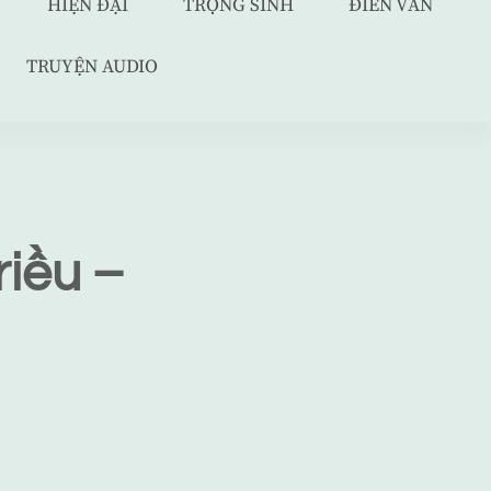
HIỆN ĐẠI
TRỌNG SINH
ĐIỀN VĂN
TRUYỆN AUDIO
riều –