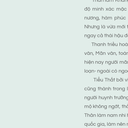
Thân làm Khang Hi
độ minh xác mặc k
nương, hàm phúc c
Nhưng là vừa mới t
ngay cả thái hậu đ
Thanh triều hoàng
văn, Mãn văn, toá
hiện nay người mãn
loạn- ngoài có ngoạ
Tiểu Thất bởi vì 
cũng thành trong 
người huynh trưởng
mộ không ngớt, th
Thân làm nam nhi h
quốc gia, làm nên 