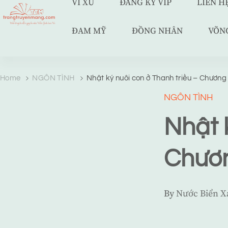
VÍ XU
ĐĂNG KÝ VIP
LIÊN H
ĐAM MỸ
ĐỒNG NHÂN
VÕN
TRANG TRUYỆN MẠNG
Web truyện độc quyền của Viễn Giả Lai Ni
Home
NGÔN TÌNH
Nhật ký nuôi con ở Thanh triều – Chương
NGÔN TÌNH
Nhật 
Chươn
By
Nước Biển 