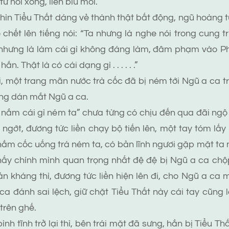
ử nói xong, liền bĩu môi.
 Tiểu Thất dáng vẻ thành thật bất động, ngũ hoàng tử 
 chết lên tiếng nói: “Ta nhưng là nghe nói trong cung t
nhưng là làm cái gì không đáng làm, đâm phạm vào Ph
n. Thật là có cái dạng gì . . . . . .”
ột trang mãn nước trà cốc đã bị ném tới Ngũ a ca trê
ùng dán mắt Ngũ a ca.
m cái gì ném ta” chưa từng có chịu đến qua đãi ngộ
ngớt, đương tức liền chạy bộ tiến lên, một tay tóm lấy
 nắm cốc uống trà ném ta, có bản lĩnh ngươi gặp mặt ta m
 chính mình quan trọng nhất đệ đệ bị Ngũ a ca chộp
n kháng thì, đương tức liền hiện lên đi, cho Ngũ a ca
 đánh sai lệch, giữ chặt Tiểu Thất này cái tay cũng 
 trên ghế.
tĩnh trở lại thì, bên trái mặt đã sưng, hắn bị Tiểu Th