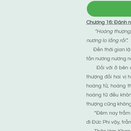
Chương 16: Đánh 
“Hoàng thượng, ng
nương lo lắng rồi”.
Đến thời gian lật
tần nương nương nà
Đối với ở bên cạ
thượng đối hai vị 
hoàng tử, hoàng t
hoàng tử đều khôn
thượng cũng không 
“Đêm nay trẫm nếu 
đi Đức Phi vậy, trẫ