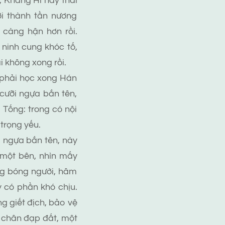
 Khang Hi này thái
ới thành tần nương
 càng hận hơn rồi.
ừ ninh cung khóc tố,
 không xong rồi.
 phải học xong Hán
cưỡi ngựa bắn tên,
 Tống: trong có nội
 trọng yếu.
 ngựa bắn tên, này
 một bên, nhìn mấy
ũng bóng người, hâm
 có phần khó chịu.
g giết địch, bảo vệ
i chân đạp đất, một