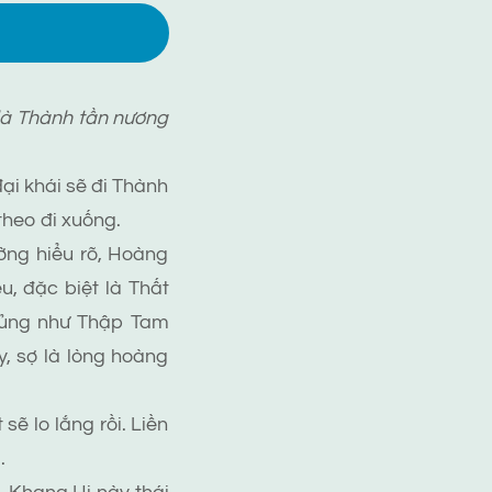
là Thành tần nương
i khái sẽ đi Thành
theo đi xuống.
ng hiểu rõ, Hoàng
u, đặc biệt là Thất
 sủng như Thập Tam
, sợ là lòng hoàng
ẽ lo lắng rồi. Liền
.