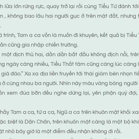
h lửa lớn rừng rực, quay trở lại rồi cùng Tiểu Tứ đánh tớ
 , không bao lâu hai người gục ở trên mặt đất, nhưng
.
rình, Tam a ca vốn là muốn đi khuyên, kết quả bị Tiểu
hắn cũng gia nhập chiến trường.
t địch thủ hai, dần dần bắt đầu không địch nổi, tr
g ngày càng nhiều, Tiểu Thất tâm cũng càng lúc càng l
đáo.” Xa xa địa liền truyền tới thái giám bén nhọn tiế
 ở cùng nhau ba người. Nhìn này màu vàng bóng người từ
ẫn xem đùa bỡn đều nghe dừng lại, yên phận quỳ đợi,
y Tam a ca, tứ a ca, Ngũ a ca trên khuôn mặt khối xan
ặc biệt là Dận Chân, trên khuôn mặt càng là một bộ kh
t nhỏ bây giờ là một điểm đều nhận không đi rồi.