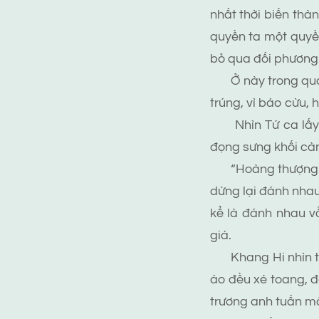
nhất thời biến thàn
quyền ta một quyền
bỏ qua đối phương
Ở này trong quá t
trúng, vì báo cừu, 
Nhìn Tứ ca lấy mộ
đọng sưng khối càn
“Hoàng thượng giá 
dừng lại đánh nhau
kể là đánh nhau v
giá.
Khang Hi nhìn thấ
áo đều xé toang, đ
trương anh tuấn mặ