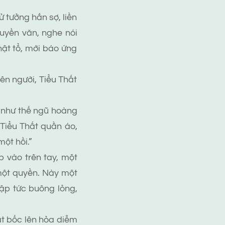
tưởng hắn sợ, liền
ruyền văn, nghe nói
ật tổ, mới báo ứng
n người, Tiểu Thất
 như thế ngũ hoàng
 Tiểu Thất quần áo,
ột hồi.”
 vào trên tay, một
 một quyền. Này một
lập tức buông lỏng,
ất bốc lên hỏa diễm