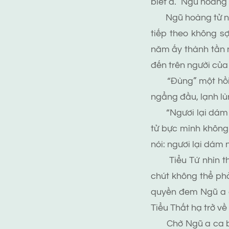
biết a.” Ngũ hoàng t
Ngũ hoàng tử nhìn
tiếp theo không sợ
năm ấy thành tần 
đến trên người của hắ
“Đùng” một hồi, m
ngẩng đầu, lạnh l
“Ngươi lại dám nắ
tử bực mình không 
nói: ngươi lại dám
Tiểu Tứ nhìn thấy
chút không thể phả
quyền đem Ngũ a ca
Tiểu Thất hạ trở về
Chờ Ngũ a ca bình 