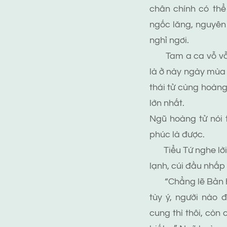
chân chính có thể
ngốc lăng, nguyên
nghỉ ngơi.
Tam a ca vỗ vỗ có
là ở này ngày mùa 
thái tử cùng hoàng
lớn nhất.
Ngũ hoàng tử nói 
phúc là được.
Tiểu Tứ nghe lời n
lạnh, cúi đầu nhấp
“Chẳng lẽ Bản hoàn
tùy ý, người nào 
cung thì thôi, còn