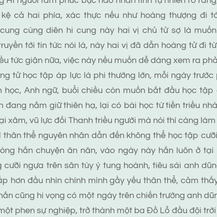
 người tâm phúc bực nào nhân tinh tự nhiên rõ ràng,
ệ cả hai phía, xác thực nếu như hoàng thượng đi t
ung cùng diên hi cung này hai vị chủ tử sợ là muốn
ruyền tới tin tức nói là, này hai vị đã dẫn hoàng tử đi t
ều tức giận nữa, việc này nếu muốn dễ dàng xem ra phải
 tử học tập áp lực là phi thường lớn, mỗi ngày trước
n học, Anh ngữ, buổi chiều còn muốn bắt đầu học tập 
 đang nắm giữ thiên hạ, lại có bài học từ tiền triều nhà
i xâm, vũ lực đối Thanh triều người mà nói thì càng làm
thân thể nguyên nhân dẫn đến không thể học tập cưỡi
lòng hắn chuyện ăn năn, vào ngày này hắn luôn ở tại
 cưỡi ngựa trên sân tùy ý tung hoành, tiêu sái anh d
ấp hơn đầu nhìn chính mình gầy yếu thân thể, cảm thấy
ắn cũng hi vọng có một ngày trên chiến trường anh dũn
một phen sự nghiệp, trở thành một ba Đồ Lỗ đầu đội trờ