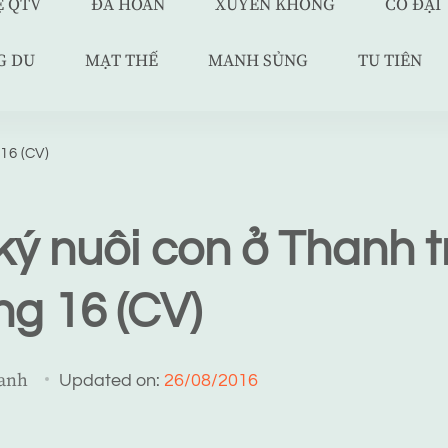
Ệ QTV
ĐÃ HOÀN
XUYÊN KHÔNG
CỔ ĐẠI
G DU
MẠT THẾ
MANH SỦNG
TU TIÊN
 16 (CV)
ký nuôi con ở Thanh t
g 16 (CV)
Xanh
Updated on:
26/08/2016