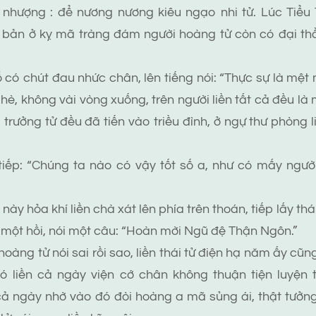
 nhượng : để nương nương kiêu ngạo nhi tử. Lúc Tiểu
 bản ở kỵ mã tràng đám người hoàng tử còn có đại thần
 chút đau nhức chân, lên tiếng nói: “Thực sự là mệt m
hè, không vài vòng xuống, trên người liền tất cả đều là 
 trưởng tử đều đã tiến vào triều đình, ở ngự thư phòng 
tiếp: “Chúng ta nào có vậy tốt số a, như có mấy ngườ
ày hỏa khí liền chà xát lên phía trên thoán, tiếp lấy th
 một hồi, nói một câu: “Hoàn mời Ngũ đệ Thận Ngôn.”
g tử nói sai rồi sao, liền thái tử điện hạ năm ấy cũn
đó liền cả ngày viện cớ chân không thuận tiện luyện
 cả ngày nhờ vào đó đòi hoàng a mã sủng ái, thật tưở