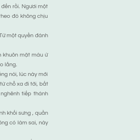
i đến rồi. Ngươi một
 theo đó không chịu
 Tứ một quyền đánh
ên khuôn mặt máu ứ
o lắng.
ng nói, lúc này mới
 chỗ xa đi tới, bất
 nghênh tiếp thánh
h khối sưng , quần
ông có làm sai, này