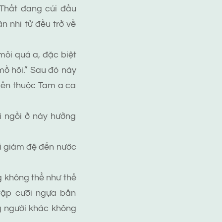
 Thất đang cúi đầu
 nhi tử đều trở về
ỏi quá a, đặc biệt
mồ hôi.” Sau đó này
liền thuộc Tam a ca
i ngồi ở này hưởng
ái giám đệ đến nước
g không thể như thế
 tập cưỡi ngựa bắn
ng người khác không