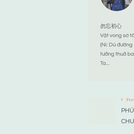
勿忘初心
Vật vong sơ 
(Ni: Dù đường
tưởng thuở ba
Ta...
Post
Pre
PHÚ
Navigat
CHƯ