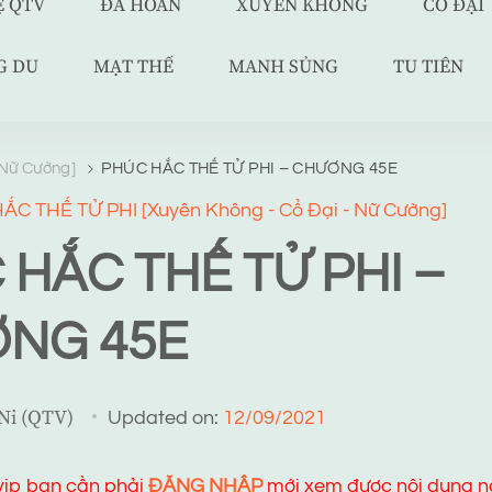
Ệ QTV
ĐÃ HOÀN
XUYÊN KHÔNG
CỔ ĐẠI
G DU
MẠT THẾ
MANH SỦNG
TU TIÊN
 Nữ Cường]
PHÚC HẮC THẾ TỬ PHI – CHƯƠNG 45E
C THẾ TỬ PHI [Xuyên Không - Cổ Đại - Nữ Cường]
 HẮC THẾ TỬ PHI –
NG 45E
 Ni (QTV)
Updated on:
12/09/2021
 vip bạn cần phải
ĐĂNG NHẬP
mới xem được nội dung n