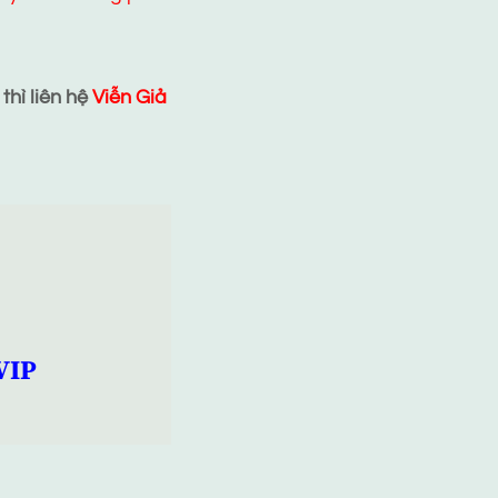
hì liên hệ
Viễn Giả
VIP