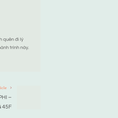
 quên đi lý
ành trình này.
icle
HI –
 45F