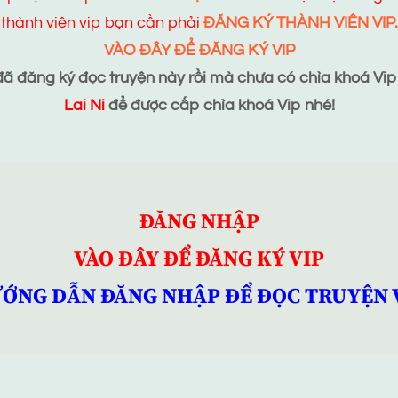
thành viên vip bạn cần phải
ĐĂNG KÝ THÀNH VIÊN VIP.
VÀO ĐÂY ĐỂ ĐĂNG KÝ VIP
 đăng ký đọc truyện này rồi mà chưa có chìa khoá Vip t
Lai Ni
để được cấp chìa khoá Vip nhé!
ĐĂNG NHẬP
VÀO ĐÂY ĐỂ ĐĂNG KÝ VIP
ỚNG DẪN ĐĂNG NHẬP ĐỂ ĐỌC TRUYỆN 