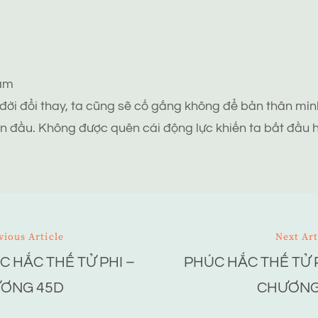
tâm
 đời đổi thay, ta cũng sẽ cố gắng không để bản thân mình
n đầu. Không được quên cái động lực khiến ta bắt đầu h
vious Article
Next Art
C HẮC THẾ TỬ PHI –
PHÚC HẮC THẾ TỬ P
ion
ƠNG 45D
CHƯƠNG