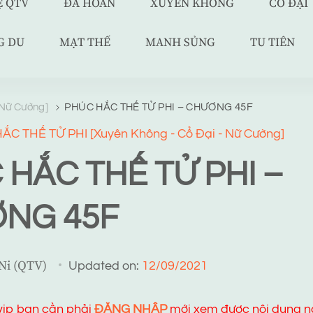
Ệ QTV
ĐÃ HOÀN
XUYÊN KHÔNG
CỔ ĐẠI
G DU
MẠT THẾ
MANH SỦNG
TU TIÊN
 Nữ Cường]
PHÚC HẮC THẾ TỬ PHI – CHƯƠNG 45F
C THẾ TỬ PHI [Xuyên Không - Cổ Đại - Nữ Cường]
 HẮC THẾ TỬ PHI –
NG 45F
 Ni (QTV)
Updated on:
12/09/2021
 vip bạn cần phải
ĐĂNG NHẬP
mới xem được nội dung n