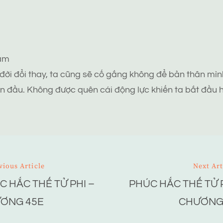
tâm
 đời đổi thay, ta cũng sẽ cố gắng không để bản thân mình
n đầu. Không được quên cái động lực khiến ta bắt đầu h
vious Article
Next Art
C HẮC THẾ TỬ PHI –
PHÚC HẮC THẾ TỬ P
ion
ƠNG 45E
CHƯƠNG