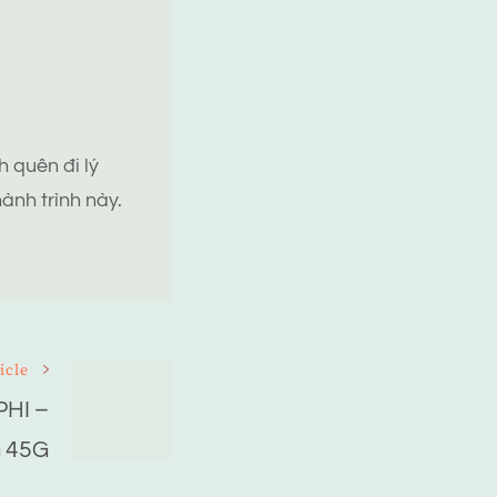
 quên đi lý
ành trình này.
icle
HI –
 45G