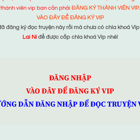
thành viên vip bạn cần phải
ĐĂNG KÝ THÀNH VIÊN VIP.
VÀO ĐÂY ĐỂ ĐĂNG KÝ VIP
 đăng ký đọc truyện này rồi mà chưa có chìa khoá Vip t
Lai Ni
để được cấp chìa khoá Vip nhé!
ĐĂNG NHẬP
VÀO ĐÂY ĐỂ ĐĂNG KÝ VIP
ỚNG DẪN ĐĂNG NHẬP ĐỂ ĐỌC TRUYỆN 