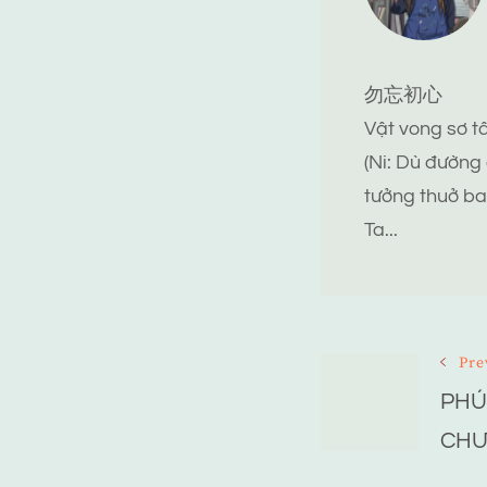
勿忘初心
Vật vong sơ 
(Ni: Dù đường
tưởng thuở ba
Ta...
Post
Pre
PHÚ
Navigat
CHƯ