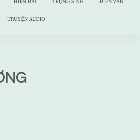
HIỆN ĐẠI
TRỌNG SINH
ĐIỀN VĂN
TRUYỆN AUDIO
ƯƠNG