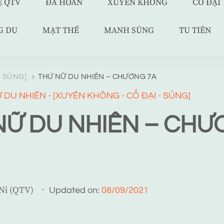
Ệ QTV
ĐÃ HOÀN
XUYÊN KHÔNG
CỔ ĐẠI
G DU
MẠT THẾ
MANH SỦNG
TU TIÊN
- SỦNG]
THỨ NỮ DU NHIÊN – CHƯƠNG 7A
 DU NHIÊN - [XUYÊN KHÔNG - CỔ ĐẠI - SỦNG]
NỮ DU NHIÊN – CH
 Ni (QTV)
Updated on:
08/09/2021