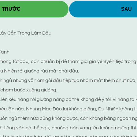
TRƯỚC
SAU
 Lấy Cẩn Trọng Làm Đầu
Xanh
hông tốt đâu, cần chuẩn bị để tham gia gia yến(yến tiệc trong 
u Nhiên rời giường rửa mặt chải đầu.
h ngủ nhưng vẫn ôm gối đầu tiếp tục nhắm mắt thêm chút nữa, 
chạm bước xuống giường.
n kêu nàng rời giường nàng có thể không để ý tới, vì nàng ta kê
 kêu lần nữa. Nhưng Mạc Đào lại không giống, Du Nhiên không t
ù muốn ngủ thêm nữa cũng không được, còn không bằng ngoan ng
 tiếng vẫn có thể ngủ, chuông báo vang lên không ngừng th