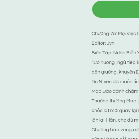
Chương 7a: Mọi Việc
Editor: Jyn
Biên Tập: Nước Biển 
“Cô nương, ngủ tiếp k
bên giường, khuyên D
Du Nhiên đã muốn tỉn
Mạc Đào đành chậm 
Thường thường Mạc Liê
chốc lát mới quay lại
lần lại 1 lần, cho d
Chuông báo vang một