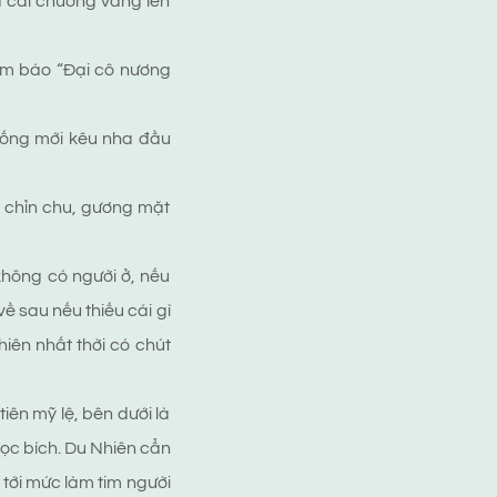
à cái chuông vang lên
ẩm báo “Đại cô nương
xuống mới kêu nha đầu
i chỉn chu, gương mặt
không có người ở, nếu
 về sau nếu thiếu cái gì
hiên nhất thời có chút
ên mỹ lệ, bên dưới là
gọc bích. Du Nhiên cẩn
tới mức làm tim người