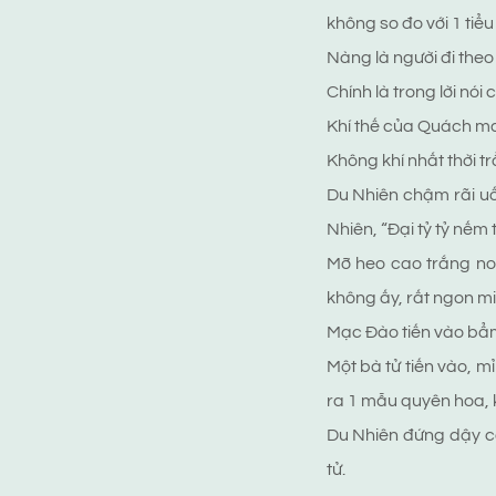
không so đo với 1 tiể
Nàng là người đi theo 
Chính là trong lời nó
Khí thế của Quách ma 
Không khí nhất thời t
Du Nhiên chậm rãi uố
Nhiên, “Đại tỷ tỷ nếm 
Mỡ heo cao trắng no
không ấy, rất ngon mi
Mạc Đào tiến vào bẩm
Một bà tử tiến vào, 
ra 1 mẫu quyên hoa, 
Du Nhiên đứng dậy cả
tử.