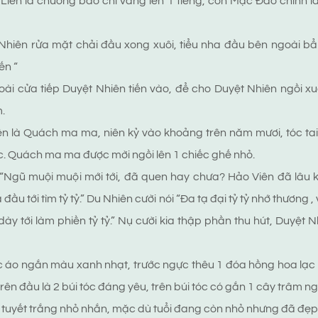
Liên là chuông báo chỉ vang lên 1 tiếng, còn Mạc Đào chính l
Nhiên rửa mặt chải đầu xong xuôi, tiểu nha đầu bên ngoài b
ến “
ài cửa tiếp Duyệt Nhiên tiến vào, để cho Duyệt Nhiên ngồi 
.
n là Quách ma ma, niên kỷ vào khoảng trên năm mươi, tóc ta
. Quách ma ma được mời ngồi lên 1 chiếc ghế nhỏ.
 “Ngũ muội muội mới tới, đã quen hay chưa? Hảo Viên đã lâu 
a đầu tới tìm tỷ tỷ.” Du Nhiên cười nói “Đa tạ đại tỷ tỷ nhớ thương ,
y tới làm phiền tỷ tỷ.” Nụ cười kia thập phần thu hút, Duyệt N
 áo ngắn màu xanh nhạt, trước ngực thêu 1 đóa hồng hoa lạc ti
rên đầu là 2 búi tóc đáng yêu, trên búi tóc có gắn 1 cây trâm n
 tuyết trắng nhỏ nhắn, mặc dù tuổi đang còn nhỏ nhưng đã đẹp 