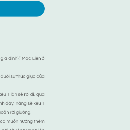
gia đình).” Mạc Liên ở
dưới sự thúc giục của
u 1 lần sẽ rời đi, qua
ỉnh dậy, nàng sẽ kêu 1
oãn rời giường.
ì có muốn nướng thêm