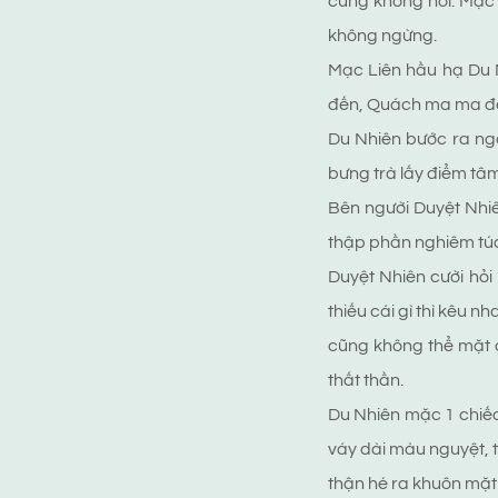
cũng không nổi. Mạc 
không ngừng.
Mạc Liên hầu hạ Du 
đến, Quách ma ma đ
Du Nhiên bước ra ngo
bưng trà lấy điểm tâm
Bên người Duyệt Nhiê
thập phần nghiêm túc
Duyệt Nhiên cười hỏi
thiếu cái gì thì kêu nh
cũng không thể mặt dà
thất thần.
Du Nhiên mặc 1 chiếc
váy dài màu nguyệt, t
thận hé ra khuôn mặt