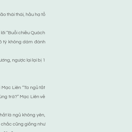
 thái thái, hầu hạ tổ
ỡ lời “Buổi chiều Quách
nô tỳ không dám đánh
ng, ngược lại lại bị 1
 Mạc Liên “Ta ngủ tất
ùng trà?” Mạc Liên vẻ
hất là ngủ không yên,
, chắc cũng giống như