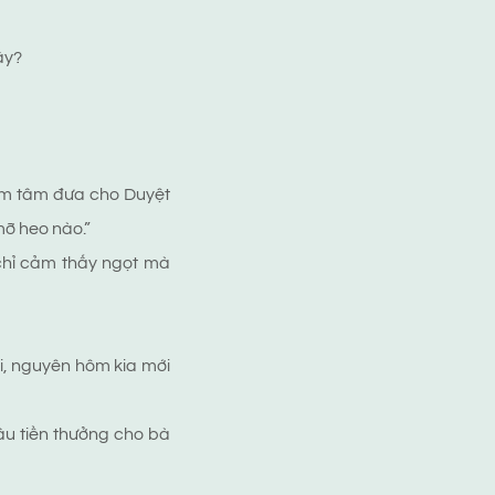
ậy?
iểm tâm đưa cho Duyệt
mỡ heo nào.”
chỉ cảm thấy ngọt mà
i, nguyên hôm kia mới
âu tiền thưởng cho bà