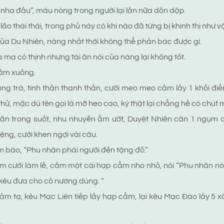
u nha đầu”, máu nóng trong người lại lần nữa dồn dập.
lão thái thái, trong phủ này có khi nào đã từng bị khinh thị như v
i của Du Nhiên, nàng nhất thời không thể phản bác được gì.
ma có thịnh nhưng tài ăn nói của nàng lại không tốt.
rầm xuống.
ng trà, tinh thần thanh thản, cười meo meo cầm lấy 1 khối đ
thử, mặc dù tên gọi là mỡ heo cao, kỳ thật lại chẳng hề có chút 
ãn trong suốt, nhu nhuyễn ẩm ướt, Duyệt Nhiên căn 1 ngụm 
ệng, cười khen ngợi vài câu.
 báo, “Phu nhân phái người đến tặng đồ.”
mỉm cười làm lễ, cầm một cái hạp cẩm nho nhỏ, nói “Phu nhân nó
kêu đưa cho cô nương dùng. “
m tạ, kêu Mạc Liên tiếp lấy hạp cẩm, lại kêu Mạc Đào lấy 5 x