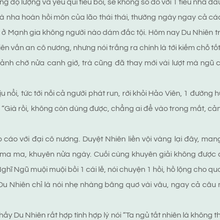
ng độ lượng và yêu quí tiểu bối, sẽ không so đo với 1 tiểu nha đầ
 nha hoàn hồi môn của lão thái thái, thường ngày ngay cả c
ở Mạnh gia không người nào dám đắc tội. Hôm nay Du Nhiên t
Viên vấn an cô nương, nhưng nói trắng ra chính là tới kiếm chỗ tố
ảnh chờ nửa canh giờ, trà cũng đã thay mới vài lượt mà ngũ
 nổi, tức tới nỗi cả người phát run, rời khỏi Hảo Viên, 1 đườn
khổ “Già rồi, không còn dùng được, chẳng ai để vào trong mắt, 
cáo với đại cô nương. Duyệt Nhiên liền vội vàng lại đây, man
 ma ma, khuyên nửa ngày. Cuối cùng khuyên giải không được
hĩ Ngũ muội muội bồi 1 cái lễ, nói chuyện 1 hồi, hồ lộng cho qua 
 Du Nhiên chỉ là nói nhẹ nhàng bâng quơ vài vâu, ngay cả c
 Du Nhiên rất hợp tình hợp lý nói “Ta ngủ tất nhiên là không thể