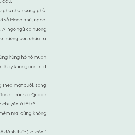
u đâu.”
ác phu nhân cũng phải
rờ về Mạnh phủ, ngoài
t. Ai ngờ ngũ cô nương
 cô nương còn chưa ra
g hùng hùng hổ hổ muốn
cảm thấy không còn mặt
g theo mặt cười, sống
 đành phải kéo Quách
chuyện là tốt rồi.
âu mềm mại cũng không
 đánh thức”, lại còn ”