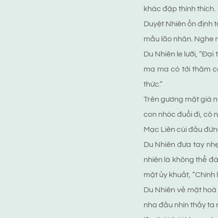
khác đập thình thích.
Duyệt Nhiên ổn định 
mẫu lão nhân. Nghe 
Du Nhiên le lưỡi, “Đại
ma ma có tới thăm c
thức.”
Trên gương mặt già nu
con nhóc đuổi đi, cô 
Mạc Liên cúi đầu đứng
Du Nhiên đưa tay nhẹ
nhiên là không thể đ
mặt ủy khuất, “Chính
Du Nhiên vẻ mặt hoà 
nha đầu nhìn thấy ta