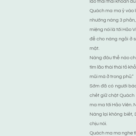
lão thái thái khoan du
Quách ma ma ỷ vào là
nhường nàng 3 phần, 
miệng nói là tới Hảo 
để cho nàng ngồi ở s
mặt.
Nàng đâu thể nào chịu
tìm lão thái thái tố 
mũi mà ở trong phủ.”
Sớm đã có người báo 
chết giữ chặt Quách
ma ma tới Hảo Viên. Ng
Nàng lại không biết,
chịu nói.
Quách ma ma nghe thấy