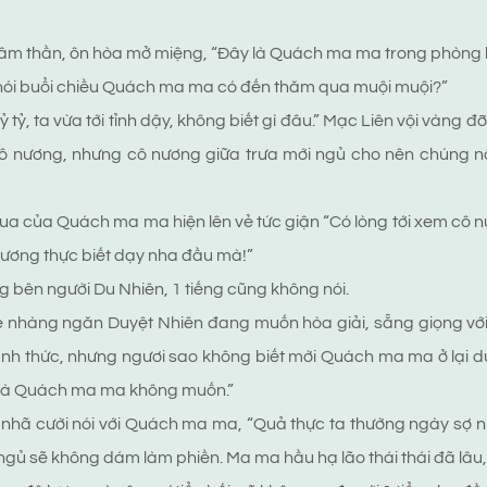
tâm thần, ôn hòa mở miệng, “Đây là Quách ma ma trong phòng lão
nói buổi chiều Quách ma ma có đến thăm qua muội muội?”
 tỷ tỷ, ta vừa tới tỉnh dậy, không biết gì đâu.” Mạc Liên vội vàng đ
ô nương, nhưng cô nương giữa trưa mới ngủ cho nên chúng 
a của Quách ma ma hiện lên vẻ tức giận “Có lòng tới xem cô nươ
nương thực biết dạy nha đầu mà!”
 bên người Du Nhiên, 1 tiếng cũng không nói.
 nhàng ngăn Duyệt Nhiên đang muốn hòa giải, sẵng giọng với
ánh thức, nhưng ngươi sao không biết mời Quách ma ma ở lại d
 là Quách ma ma không muốn.”
nhã cười nói với Quách ma ma, “Quả thực ta thường ngày sợ n
 ngủ sẽ không dám làm phiền. Ma ma hầu hạ lão thái thái đã lâu