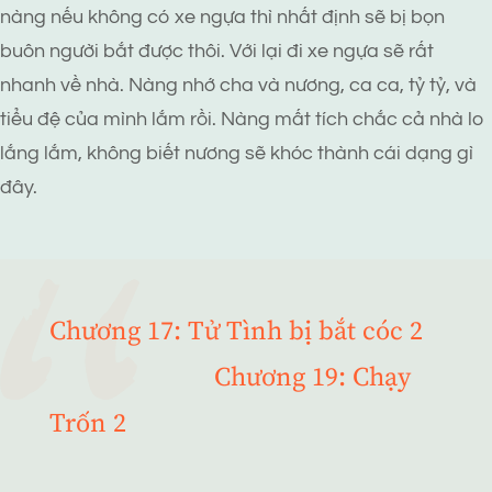
nàng nếu không có xe ngựa thì nhất định sẽ bị bọn
buôn người bắt được thôi. Với lại đi xe ngựa sẽ rất
nhanh về nhà. Nàng nhớ cha và nương, ca ca, tỷ tỷ, và
tiểu đệ của mình lắm rồi. Nàng mất tích chắc cả nhà lo
lắng lắm, không biết nương sẽ khóc thành cái dạng gì
đây.
Chương 17: Tử Tình bị bắt cóc 2
Chương 19: Chạy
Trốn 2