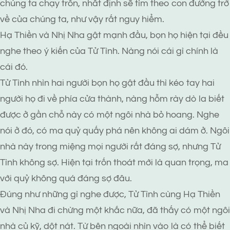
chúng ta chạy trốn, nhất định sẽ tìm theo con đường trở
về của chúng ta, như vậy rất nguy hiểm.
Hạ Thiền và Nhị Nha gật mạnh đầu, bọn họ hiện tại đều
nghe theo ý kiến của Tử Tình. Nàng nói cái gì chính là
cái đó.
Tử Tình nhìn hai người bọn họ gật đầu thì kéo tay hai
người họ đi về phía cửa thành, nàng hỗm rày dò la biết
được ở gần chỗ này có một ngôi nhà bỏ hoang. Nghe
nói ở đó, có ma quỷ quấy phá nên không ai dám ở. Ngôi
nhà này trong miệng mọi người rất đáng sợ, nhưng Tử
Tình không sợ. Hiện tại trốn thoát mới là quan trọng, ma
với quỷ không quá đáng sợ đâu.
Đúng như những gì nghe được, Tử Tình cùng Hạ Thiền
và Nhị Nha đi chừng một khắc nữa, đã thấy có một ngôi
nhà củ kỹ, dột nát. Từ bên ngoài nhìn vào là có thể biết