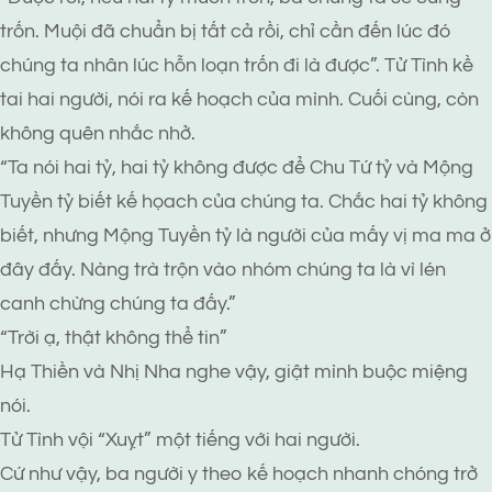
trốn. Muội đã chuẩn bị tất cả rồi, chỉ cần đến lúc đó
chúng ta nhân lúc hỗn loạn trốn đi là được”. Tử Tình kề
tai hai người, nói ra kế hoạch của mình. Cuối cùng, còn
không quên nhắc nhở.
“Ta nói hai tỷ, hai tỷ không được để Chu Tứ tỷ và Mộng
Tuyền tỷ biết kế họach của chúng ta. Chắc hai tỷ không
biết, nhưng Mộng Tuyền tỷ là người của mấy vị ma ma ở
đây đấy. Nàng trà trộn vào nhóm chúng ta là vì lén
canh chừng chúng ta đấy.”
“Trời ạ, thật không thể tin”
Hạ Thiền và Nhị Nha nghe vậy, giật mình buộc miệng
nói.
Tử Tình vội “Xuỵt” một tiếng với hai người.
Cứ như vậy, ba người y theo kế hoạch nhanh chóng trở