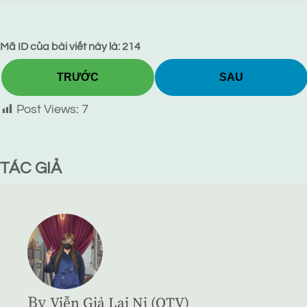
Mã ID của bài viết này là: 214
TRƯỚC
SAU
Post Views:
7
TÁC GIẢ
By
Viễn Giả Lai Ni (QTV)