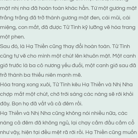
mặt nhị nha đã hoàn toàn khác hẳn. Từ một gương mặt
trắng trắng đã trở thành gương mặt đen, cái mũi, cái
miệng, con mắt, đã được Tử Tình kỹ lưỡng vẽ hóa trang
một phen.
Sau đó, là Hạ Thiền cũng thay đổi hoàn toàn. Tử Tình
cũng tự vẽ cho mình một chút lên khuôn mặt. Một canh
giờ trước là ba cô nương yếu đuối, một canh giờ sau đã
trở thành ba thiếu niên mạnh mẽ.
Hóa trang xong xuôi, Tử Tình kêu Hạ Thiền và Nhị Nha
chợp mắt một chút, chờ trời sáng các nàng sẽ rời khỏi
đây. Bọn họ đã vất vả cả đêm rồi.
Hạ Thiền và Nhị Nha cũng không nói nhiều nữa, các
nàng cả đêm đã không ngủ, lại chạy cắm đầu cắm cổ
như vậy, hiện tại đều mệt rã rời rồi. Hạ Thiền cũng muốn