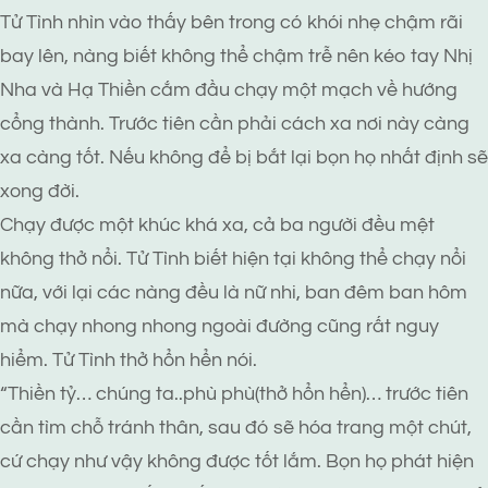
Tử Tình nhìn vào thấy bên trong có khói nhẹ chậm rãi
bay lên, nàng biết không thể chậm trễ nên kéo tay Nhị
Nha và Hạ Thiền cắm đầu chạy một mạch về hướng
cổng thành. Trước tiên cần phải cách xa nơi này càng
xa càng tốt. Nếu không để bị bắt lại bọn họ nhất định sẽ
xong đời.
Chạy được một khúc khá xa, cả ba người đều mệt
không thở nổi. Tử Tình biết hiện tại không thể chạy nổi
nữa, với lại các nàng đều là nữ nhi, ban đêm ban hôm
mà chạy nhong nhong ngoài đường cũng rất nguy
hiểm. Tử Tình thở hổn hển nói.
“Thiền tỷ… chúng ta..phù phù(thở hổn hển)… trước tiên
cần tìm chỗ tránh thân, sau đó sẽ hóa trang một chút,
cứ chạy như vậy không được tốt lắm. Bọn họ phát hiện