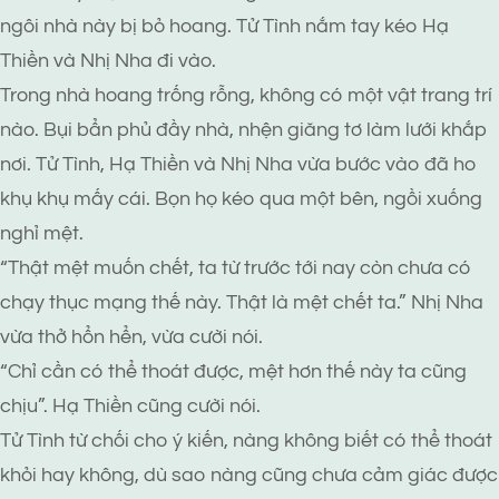
ngôi nhà này bị bỏ hoang. Tử Tình nắm tay kéo Hạ
Thiền và Nhị Nha đi vào.
Trong nhà hoang trống rỗng, không có một vật trang trí
nào. Bụi bẩn phủ đầy nhà, nhện giăng tơ làm lưới khắp
nơi. Tử Tình, Hạ Thiền và Nhị Nha vừa bước vào đã ho
khụ khụ mấy cái. Bọn họ kéo qua một bên, ngồi xuống
nghỉ mệt.
“Thật mệt muốn chết, ta từ trước tới nay còn chưa có
chạy thục mạng thế này. Thật là mệt chết ta.” Nhị Nha
vừa thở hổn hển, vừa cười nói.
“Chỉ cần có thể thoát được, mệt hơn thế này ta cũng
chịu”. Hạ Thiền cũng cười nói.
Tử Tình từ chối cho ý kiến, nàng không biết có thể thoát
khỏi hay không, dù sao nàng cũng chưa cảm giác được