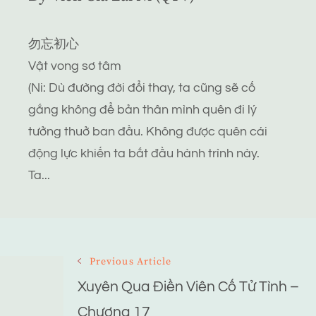
勿忘初心
Vật vong sơ tâm
(Ni: Dù đường đời đổi thay, ta cũng sẽ cố
gắng không để bản thân mình quên đi lý
tưởng thuở ban đầu. Không được quên cái
động lực khiến ta bắt đầu hành trình này.
Ta...
Post
Previous Article
Navigation
Xuyên Qua Điền Viên Cố Tử Tình –
Chương 17