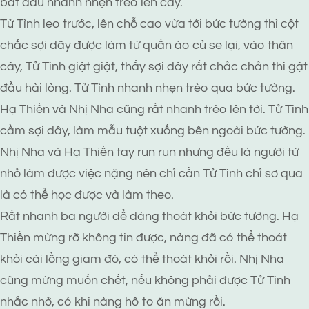
bắt đầu nhanh nhẹn trèo lên cây.
Tử Tình leo trước, lên chỗ cao vừa tới bức tường thì cột
chắc sợi dây được làm từ quần áo củ se lại, vào thân
cây, Tử Tình giật giật, thấy sợi dây rất chắc chắn thì gật
đầu hài lòng. Tử Tình nhanh nhẹn trèo qua bức tường.
Hạ Thiền và Nhị Nha cũng rất nhanh trèo lên tới. Tử Tình
cầm sợi dây, làm mẫu tuột xuống bên ngoài bức tường.
Nhị Nha và Hạ Thiền tay run run nhưng đều là người từ
nhỏ làm được việc nặng nên chỉ cần Tử Tình chỉ sơ qua
là có thể học được và làm theo.
Rất nhanh ba người dể dàng thoát khỏi bức tường. Hạ
Thiền mừng rỡ không tin được, nàng đã có thể thoát
khỏi cái lồng giam đó, có thể thoát khỏi rồi. Nhị Nha
cũng mừng muốn chết, nếu không phải được Tử Tình
nhắc nhở, có khi nàng hô to ăn mừng rồi.