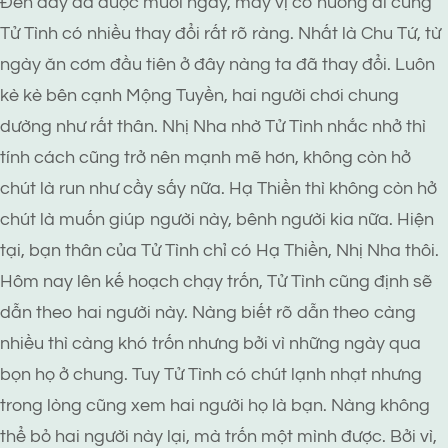
Đến đây đã được mười ngày, mấy vị cô nương đi cùng
Tử Tình có nhiều thay đổi rất rõ ràng. Nhất là Chu Tứ, từ
ngày ăn cơm đầu tiên ở đây nàng ta đã thay đổi. Luôn
kè kè bên cạnh Mộng Tuyền, hai người chơi chung
dường như rất thân. Nhị Nha nhờ Tử Tình nhắc nhở thì
tính cách cũng trở nên mạnh mẽ hơn, không còn hở
chút là run như cầy sấy nữa. Hạ Thiền thì không còn hở
chút là muốn giúp người này, bênh người kia nữa. Hiện
tại, bạn thân của Tử Tình chỉ có Hạ Thiền, Nhị Nha thôi.
Hôm nay lên kế hoạch chạy trốn, Tử Tình cũng định sẽ
dẫn theo hai người này. Nàng biết rõ dẫn theo càng
nhiều thì càng khó trốn nhưng bởi vì những ngày qua
bọn họ ở chung. Tuy Tử Tình có chút lạnh nhạt nhưng
trong lòng cũng xem hai người họ là bạn. Nàng không
thể bỏ hai người này lại, mà trốn một mình được. Bởi vì,