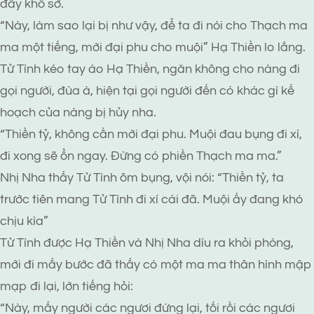
đầy khổ sở.
“Này, làm sao lại bị như vậy, để ta đi nói cho Thạch ma
ma một tiếng, mời đại phu cho muội” Hạ Thiền lo lắng.
Tử Tình kéo tay áo Hạ Thiền, ngăn không cho nàng đi
gọi người, đùa à, hiện tại gọi người đến có khác gì kế
hoạch của nàng bị hủy nha.
“Thiền tỷ, không cần mời đại phu. Muội đau bụng đi xí,
đi xong sẽ ổn ngay. Đừng có phiền Thạch ma ma.”
Nhị Nha thấy Tử Tình ôm bụng, vội nói: “Thiền tỷ, ta
trước tiên mang Tử Tình đi xí cái đã. Muội ấy đang khó
chịu kìa”
Tử Tình được Hạ Thiền và Nhị Nha dìu ra khỏi phòng,
mới đi mấy bước đã thấy có một ma ma thân hình mập
mạp đi lại, lớn tiếng hỏi:
“Này, mấy người các ngươi đứng lại, tối rồi các ngươi