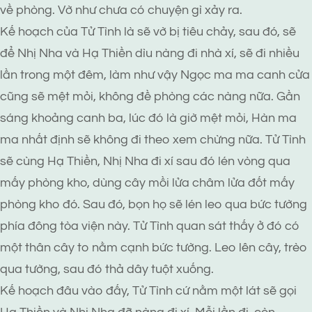
về phòng. Vờ như chưa có chuyện gì xảy ra.
Kế hoạch của Tử Tình là sẽ vờ bị tiêu chảy, sau đó, sẽ
để Nhị Nha và Hạ Thiền dìu nàng đi nhà xí, sẽ đi nhiều
lần trong một đêm, làm như vậy Ngọc ma ma canh cửa
cũng sẽ mệt mỏi, không đề phòng các nàng nữa. Gần
sáng khoảng canh ba, lúc đó là giờ mệt mỏi, Hàn ma
ma nhất định sẽ không đi theo xem chừng nữa. Tử Tình
sẽ cùng Hạ Thiền, Nhị Nha đi xí sau đó lén vòng qua
mấy phòng kho, dùng cây mồi lửa châm lửa đốt mấy
phòng kho đó. Sau đó, bọn họ sẽ lén leo qua bức tường
phía đông tòa viện này. Tử Tình quan sát thấy ở đó có
một thân cây to nằm cạnh bức tường. Leo lên cây, trèo
qua tường, sau đó thả dây tuột xuống.
Kế hoạch đâu vào đấy, Tử Tình cứ nằm một lát sẽ gọi