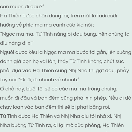
còn muốn đi đâu?”
Hạ Thiền bước chân dừng lại, trên mặt lộ tươi cười
hướng về phía ma ma canh cửa kia nói :
“Ngọc ma ma, Tử Tình nàng bị đau bụng, nên chúng ta
dìu nàng đi xí”
Người được kêu là Ngọc ma ma bước tới gần, lên xuống
đánh giá bọn họ vài lần, thấy Tử Tình không chút sức
phải dựa vào Hạ Thiền cùng Nhị Nha thì gật đầu, phẩy
tay nói: “Đi đi, đi nhanh về nhanh.”
Ở chỗ này, buổi tối sẽ có các ma ma trông chừng,
muốn đi đâu và ban đêm cũng phải xin phép. Nếu ai đó
chạy loạn vào ban đêm thì sẽ bị phạt bằng roi.
Tử Tình được Hạ Thiền và Nhị Nha dìu tới nhà xí. Nhị
Nha buông Tử Tình ra, đi lại mở cửa phòng, Hạ Thiền