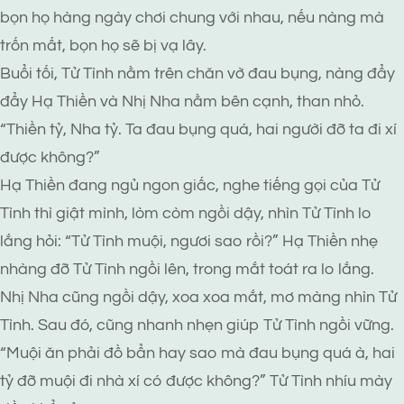
bọn họ hàng ngày chơi chung với nhau, nếu nàng mà
trốn mất, bọn họ sẽ bị vạ lây.
Buổi tối, Tử Tình nằm trên chăn vờ đau bụng, nàng đẩy
đẩy Hạ Thiền và Nhị Nha nằm bên cạnh, than nhỏ.
“Thiền tỷ, Nha tỷ. Ta đau bụng quá, hai người đỡ ta đi xí
được không?”
Hạ Thiền đang ngủ ngon giấc, nghe tiếng gọi của Tử
Tình thì giật mình, lòm còm ngồi dậy, nhìn Tử Tình lo
lắng hỏi: “Tử Tình muội, ngươi sao rồi?” Hạ Thiền nhẹ
nhàng đỡ Tử Tình ngồi lên, trong mắt toát ra lo lắng.
Nhị Nha cũng ngồi dậy, xoa xoa mắt, mơ màng nhìn Tử
Tình. Sau đó, cũng nhanh nhẹn giúp Tử Tình ngồi vững.
“Muội ăn phải đồ bẩn hay sao mà đau bụng quá à, hai
tỷ đỡ muội đi nhà xí có được không?” Tử Tình nhíu mày