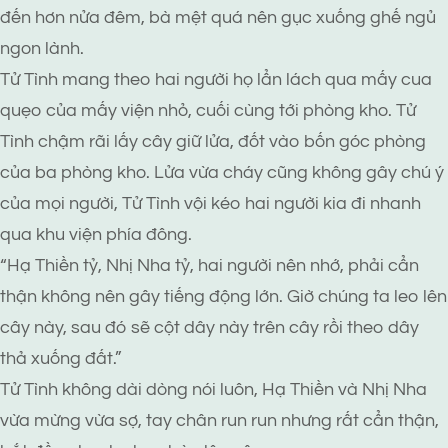
đến hơn nửa đêm, bà mệt quá nên gục xuống ghế ngủ
ngon lành.
Tử Tình mang theo hai người họ lẩn lách qua mấy cua
quẹo của mấy viện nhỏ, cuối cùng tới phòng kho. Tử
Tình chậm rãi lấy cây giữ lửa, đốt vào bốn góc phòng
của ba phòng kho. Lửa vừa cháy cũng không gây chú ý
của mọi người, Tử Tình vội kéo hai người kia đi nhanh
qua khu viện phía đông.
“Hạ Thiền tỷ, Nhị Nha tỷ, hai người nên nhớ, phải cẩn
thận không nên gây tiếng động lớn. Giờ chúng ta leo lên
cây này, sau đó sẽ cột dây này trên cây rồi theo dây
thả xuống đất.”
Tử Tình không dài dòng nói luôn, Hạ Thiền và Nhị Nha
vừa mừng vừa sợ, tay chân run run nhưng rất cẩn thận,