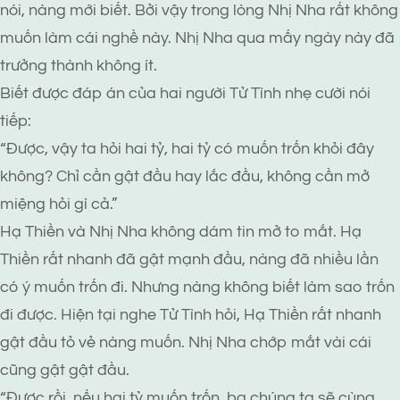
nói, nàng mới biết. Bởi vậy trong lòng Nhị Nha rất không
muốn làm cái nghề này. Nhị Nha qua mấy ngày này đã
trưởng thành không ít.
Biết được đáp án của hai người Tử Tình nhẹ cười nói
tiếp:
“Được, vậy ta hỏi hai tỷ, hai tỷ có muốn trốn khỏi đây
không? Chỉ cần gật đầu hay lắc đầu, không cần mở
miệng hỏi gì cả.”
Hạ Thiền và Nhị Nha không dám tin mở to mắt. Hạ
Thiền rất nhanh đã gật mạnh đầu, nàng đã nhiều lần
có ý muốn trốn đi. Nhưng nàng không biết làm sao trốn
đi được. Hiện tại nghe Tử Tình hỏi, Hạ Thiền rất nhanh
gật đầu tỏ vẻ nàng muốn. Nhị Nha chớp mắt vài cái
cũng gật gật đầu.
“Được rồi, nếu hai tỷ muốn trốn, ba chúng ta sẽ cùng