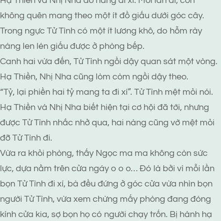
Hạ Thiền và Nhị Nha đỡ nàng đi xí. Mỗi lần đi, còn
không quên mang theo một ít đồ giấu dưới góc cây.
Trong ngực Tử Tình có một ít lương khô, do hỗm rày
nàng len lén giấu được ở phòng bếp.
Canh hai vừa đến, Tử Tình ngồi dậy quan sát một vòng.
Hạ Thiền, Nhị Nha cũng lòm còm ngồi dậy theo.
“Tỷ, lại phiền hai tỷ mang ta đi xí”. Tử Tình mệt mỏi nói.
Hạ Thiền và Nhị Nha biết hiện tại cơ hội đã tới, nhưng
được Tử Tình nhắc nhở qua, hai nàng cũng vờ mệt mỏi
đỡ Tử Tình đi.
Vừa ra khỏi phòng, thấy Ngọc ma ma không còn sức
lực, dựa nằm trên cửa ngáy o o o… Đó là bởi vì mỗi lần
bọn Tử Tình đi xí, bà đều đứng ở góc cửa vừa nhìn bọn
người Tử Tình, vừa xem chừng mấy phòng đang đóng
kính cửa kia, sợ bọn họ có người chạy trốn. Bị hành hạ