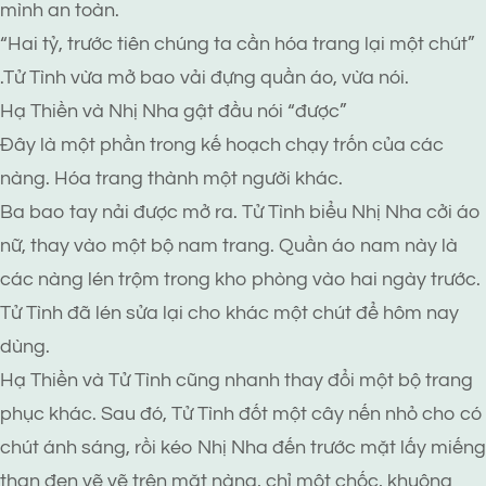
mình an toàn.
“Hai tỷ, trước tiên chúng ta cần hóa trang lại một chút”
.Tử Tình vừa mở bao vải đựng quần áo, vừa nói.
Hạ Thiền và Nhị Nha gật đầu nói “được”
Đây là một phần trong kế hoạch chạy trốn của các
nàng. Hóa trang thành một người khác.
Ba bao tay nải được mở ra. Tử Tình biểu Nhị Nha cởi áo
nữ, thay vào một bộ nam trang. Quần áo nam này là
các nàng lén trộm trong kho phòng vào hai ngày trước.
Tử Tình đã lén sửa lại cho khác một chút để hôm nay
dùng.
Hạ Thiền và Tử Tình cũng nhanh thay đổi một bộ trang
phục khác. Sau đó, Tử Tình đốt một cây nến nhỏ cho có
chút ánh sáng, rồi kéo Nhị Nha đến trước mặt lấy miếng
than đen vẽ vẽ trên mặt nàng, chỉ một chốc, khuông