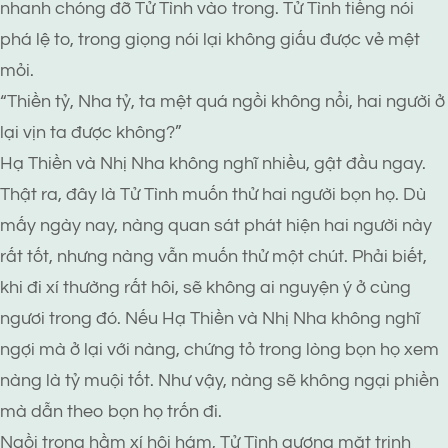
nhanh chóng đỡ Tử Tình vào trong. Tử Tình tiếng nói
phá lệ to, trong giọng nói lại không giấu được vẻ mệt
mỏi.
“Thiền tỷ, Nha tỷ, ta mệt quá ngồi không nổi, hai người ở
lại vịn ta được không?”
Hạ Thiền và Nhị Nha không nghĩ nhiều, gật đầu ngay.
Thật ra, đây là Tử Tình muốn thử hai người bọn họ. Dù
mấy ngày nay, nàng quan sát phát hiện hai người này
rất tốt, nhưng nàng vẫn muốn thử một chút. Phải biết,
khi đi xí thường rất hôi, sẽ không ai nguyện ý ở cùng
ngươi trong đó. Nếu Hạ Thiền và Nhị Nha không nghĩ
ngợi mà ở lại với nàng, chứng tỏ trong lòng bọn họ xem
nàng là tỷ muội tốt. Như vậy, nàng sẽ không ngại phiền
mà dẫn theo bọn họ trốn đi.
Ngồi trong hầm xí hôi hám, Tử Tình gương mặt trịnh