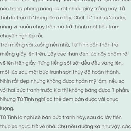
nên trong phòng nàng có rất nhiều giấy trắng này. Tử
Tình là trộm từ trong đó ra đấy. Chợt Tử Tình cười cười,
nàng vì muốn chạy trốn mà trở thành một tiểu trộm
chuyên nghiệp rồi.
Trải miếng vải xuống nền nhà, Tử Tình cẩn thận trải
miếng giấy lên trên. Lấy cục than đen lúc nãy chậm rãi
vẽ lên trên giấy. Từng tiếng sột sột đều đều vang lên,
một lúc sau một bức tranh sơn thủy đã hoàn thành.
Nhìn rất đẹp nhưng không được hoàn mỹ lắm, nếu so
với hai bức tranh trước kia thì không bằng được 1 phần.
Nhưng Tử Tình nghĩ có thể đem bán được vài chục
lượng.
Tử Tình là nghĩ sẽ bán bức tranh này, sau đó lấy tiền
thuê xe ngựa trở về nhà. Chứ nếu đường xa như vậy, các