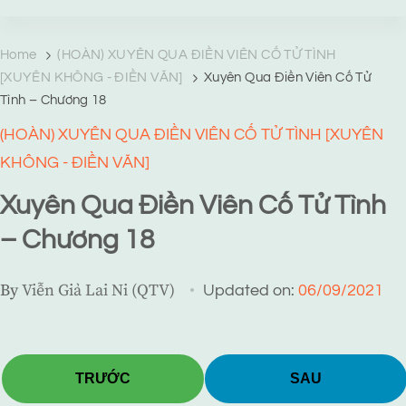
TRANG TRUYỆN MẠNG
Web truyện độc quyền của Viễn Giả Lai Ni
Home
(HOÀN) XUYÊN QUA ĐIỀN VIÊN CỐ TỬ TÌNH
[XUYÊN KHÔNG - ĐIỀN VĂN]
Xuyên Qua Điền Viên Cố Tử
Tình – Chương 18
(HOÀN) XUYÊN QUA ĐIỀN VIÊN CỐ TỬ TÌNH [XUYÊN
KHÔNG - ĐIỀN VĂN]
Xuyên Qua Điền Viên Cố Tử Tình
– Chương 18
By
Viễn Giả Lai Ni (QTV)
Updated on:
06/09/2021
TRƯỚC
SAU