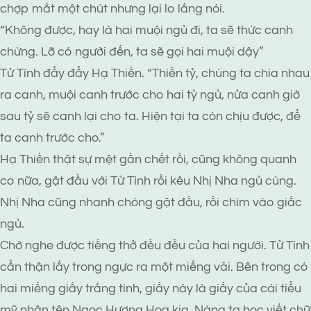
chợp mắt một chút nhưng lại lo lắng nói.
“Không được, hay là hai muội ngủ đi, ta sẽ thức canh
chừng. Lỡ có người đến, ta sẽ gọi hai muội dậy”
Tử Tình đẩy đẩy Hạ Thiền. “Thiền tỷ, chúng ta chia nhau
ra canh, muội canh trước cho hai tỷ ngủ, nửa canh giờ
sau tỷ sẽ canh lại cho ta. Hiện tại ta còn chịu được, để
ta canh trước cho.”
Hạ Thiền thật sự mệt gần chết rồi, cũng không quanh
co nữa, gật đầu với Tử Tình rồi kêu Nhị Nha ngủ cùng.
Nhị Nha cũng nhanh chóng gật đầu, rồi chìm vào giấc
ngủ.
Chờ nghe được tiếng thở đều đều của hai người. Tử Tình
cẩn thận lấy trong ngực ra một miếng vải. Bên trong có
hai miếng giấy trắng tinh, giấy này là giấy của cái tiểu
mỹ nhân tên Ngọc Hương Hoa kia. Nàng ta học viết chữ