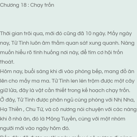
Chương 18 : Chạy trốn
Thời gian trôi qua, mới đó cũng đã 10 ngày. Mấy ngày
nay, Tử Tình luôn âm thầm quan sát xung quanh. Nàng
muốn hiểu rõ tình huống nơi này, để tìm cơ hội trốn
thoát.
Hôm nay, buổi sáng khi đi vào phòng bếp, mang đồ ăn
lên cho mấy ma ma. Tử Tình len lén trộm được một cây
giữ lửa, đây là vật cần thiết trong kế hoạch chạy trốn.
Ở đây, Tử Tình được phân ngủ cùng phòng với Nhị Nha,
Hạ Thiền , Chu Tứ, và cô nương nói chuyện với các nàng
khi ở nhà ăn, đó là Mộng Tuyền, cùng với một nhóm
người mới vào ngày hôm đó.