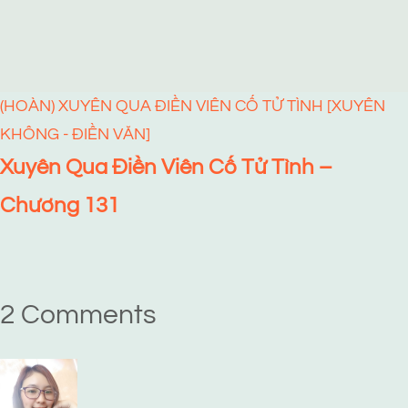
(HOÀN) XUYÊN QUA ĐIỀN VIÊN CỐ TỬ TÌNH [XUYÊN
KHÔNG - ĐIỀN VĂN]
Xuyên Qua Điền Viên Cố Tử Tình –
Chương 131
2 Comments