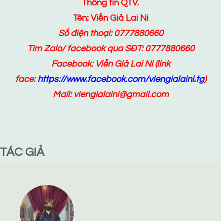
Thông tin QTV.
Tên: Viễn Giả Lai Ni
Số điện thoại: 0777880660
Tìm Zalo/ facebook qua SĐT: 0777880660
Facebook:
Viễn Giả Lai Ni
(link
face:
https://www.facebook.com/viengialaini.tg
)
Mail: viengialaini@gmail.com
TÁC GIẢ