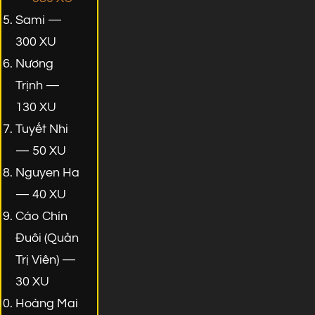
Sami —
300 XU
Nương
Trịnh —
130 XU
Tuyết Nhi
— 50 XU
Nguyen Ha
— 40 XU
Cáo Chín
Đuôi (Quản
Trị Viên) —
30 XU
Hoàng Mai