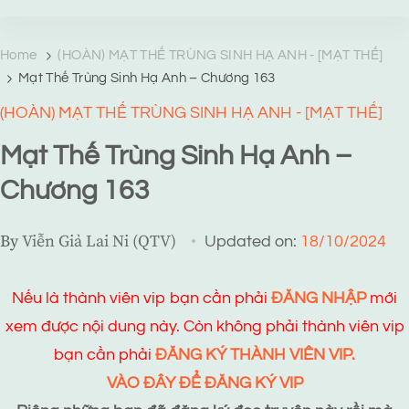
TRANG TRUYỆN MẠNG
Web truyện độc quyền của Viễn Giả Lai Ni
Home
(HOÀN) MẠT THẾ TRÙNG SINH HẠ ANH - [MẠT THẾ]
Mạt Thế Trùng Sinh Hạ Anh – Chương 163
(HOÀN) MẠT THẾ TRÙNG SINH HẠ ANH - [MẠT THẾ]
Mạt Thế Trùng Sinh Hạ Anh –
Chương 163
By
Viễn Giả Lai Ni (QTV)
Updated on:
18/10/2024
Nếu là thành viên vip bạn cần phải
ĐĂNG NHẬP
mới
xem được nội dung này. Còn không phải thành viên vip
bạn cần phải
ĐĂNG KÝ THÀNH VIÊN VIP.
VÀO ĐÂY ĐỂ ĐĂNG KÝ VIP