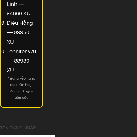
Linh —
94660 XU
Diệu Hằng
— 89950
XU
Jennifer Wu
— 88980
XU
* Bảng xếp hạng
dựa trên hoạt
động 30 ngày
gần đây
TÊN ĐĂNG NHẬP