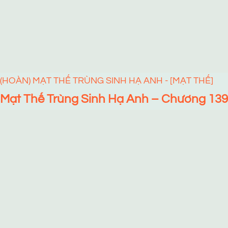
(HOÀN) MẠT THẾ TRÙNG SINH HẠ ANH - [MẠT THẾ]
Mạt Thế Trùng Sinh Hạ Anh – Chương 139