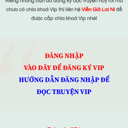
Riêng những bạn đã đăng ký đọc truyện này rồi mà
chưa có chìa khoá Vip thì liên hệ
Viễn Giả Lai Ni
để
được cấp chìa khoá Vip nhé!
ĐĂNG NHẬP
VÀO ĐÂY ĐỂ ĐĂNG KÝ VIP
HƯỚNG DẪN ĐĂNG NHẬP ĐỂ
ĐỌC TRUYỆN VIP