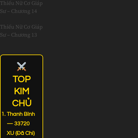
Thiếu Nữ Cơ Giáp
Sư – Chương 14
Thiếu Nữ Cơ Giáp
Sư – Chương 13
TOP
KIM
CHỦ
Thanh Bình
— 33720
XU (Đã Chi)