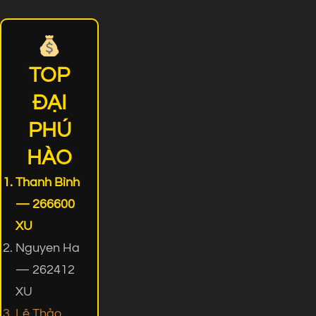
TOP
ĐẠI
PHÚ
HÀO
Thanh Bình
— 266600
XU
Nguyen Ha
— 262412
XU
Lê Thảo