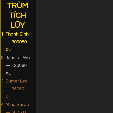
TRÙM
TÍCH
LŨY
Thanh Bình
— 300080
XU
Jennifer Wu
— 120080
XU
Sumer Leo
— 35050
XU
Mina Sarah
— 580 XU