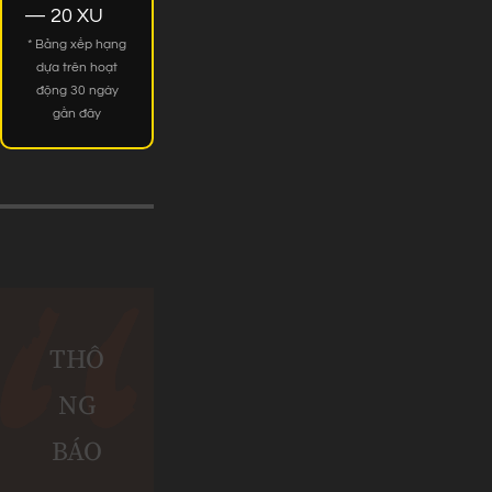
— 20 XU
* Bảng xếp hạng
dựa trên hoạt
động 30 ngày
gần đây
THÔ
NG
BÁO