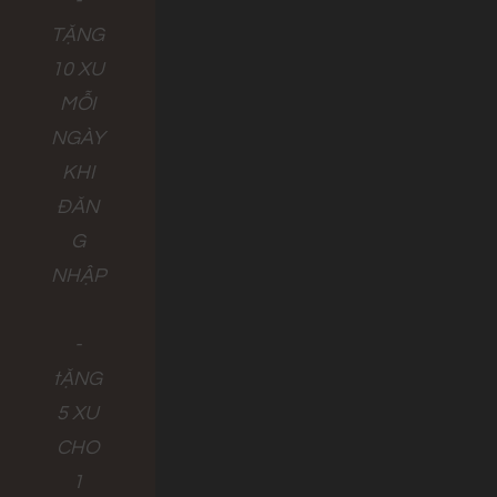
-
TẶNG
10 XU
MỖI
NGÀY
KHI
ĐĂN
G
NHẬP
-
tẶNG
5 XU
CHO
1