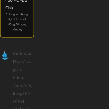
450 XU (Đã
Chi)
* Bảng xếp hạng
dựa trên hoạt
động 30 ngày
gần đây
Kinh Kha
[Top 7 Tác
giả &
Editor
Tinh Anh]
GIA
trong
ĐÌNH