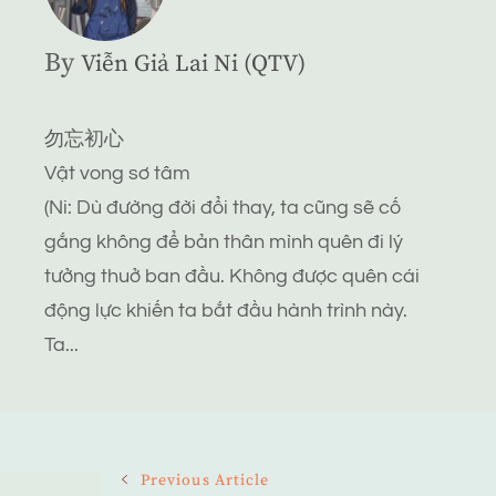
By
Viễn Giả Lai Ni (QTV)
勿忘初心
Vật vong sơ tâm
(Ni: Dù đường đời đổi thay, ta cũng sẽ cố
gắng không để bản thân mình quên đi lý
tưởng thuở ban đầu. Không được quên cái
động lực khiến ta bắt đầu hành trình này.
Ta...
Post
Previous Article