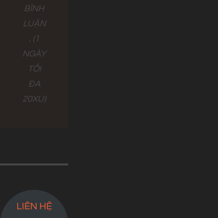
BÌNH
LUẬN
. (1
NGÀY
TỐI
ĐA
20XU)
LIÊN HỆ