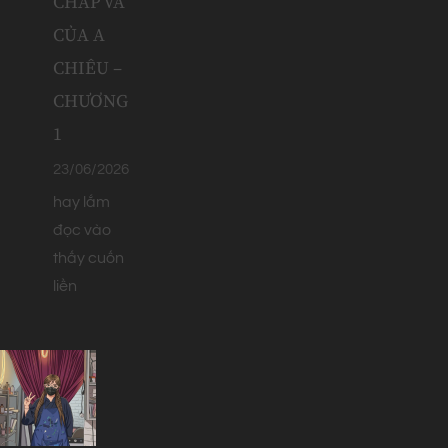
CHẤP VÁ
CỦA A
CHIÊU –
CHƯƠNG
1
23/06/2026
hay lắm
đọc vào
thấy cuốn
liền