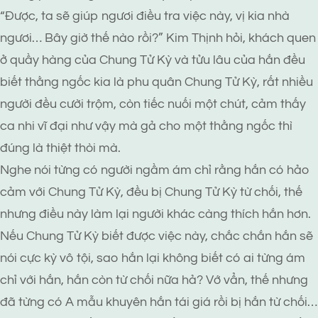
“Được, ta sẽ giúp ngươi điều tra việc này, vị kia nhà
ngươi… Bây giờ thế nào rồi?” Kim Thịnh hỏi, khách quen
ở quầy hàng của Chung Tử Kỳ và tửu lâu của hắn đều
biết thằng ngốc kia là phu quân Chung Tử Kỳ, rất nhiều
người đều cười trộm, còn tiếc nuối một chút, cảm thấy
ca nhi vĩ đại như vậy mà gả cho một thằng ngốc thì
đúng là thiệt thòi mà.
Nghe nói từng có người ngầm ám chỉ rằng hắn có hảo
cảm với Chung Tử Kỳ, đều bị Chung Tử Kỳ từ chối, thế
nhưng điều này làm lại người khác càng thích hắn hơn.
Nếu Chung Tử Kỳ biết được việc này, chắc chắn hắn sẽ
nói cực kỳ vô tội, sao hắn lại không biết có ai từng ám
chỉ với hắn, hắn còn từ chối nữa hả? Vớ vẩn, thế nhưng
đã từng có A mẫu khuyên hắn tái giá rồi bị hắn từ chối…