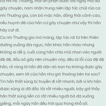
ca nhi họ Thường, mới an phận được vài ngày mà đã
gây chuyện, nam nhân trung niên lập tức chửi rủa ca
nhi Thường gia, còn bỏ mặc hắn, đồng thời cảnh cáo,
nếu huynh đệ của hắn cứ gây chuyện như vậy thì hắn
hãy cút đi.
Ca nhi Thường gia mơ màng, lập tức rơi từ trên thiên
đường xuống địa ngục, hắn khóc hắn nháo nhưng
không ai để ý, cuối cùng hắn chỉa mũi nhọn vào người
đệ đệ, đầu sỏ gây nên chuyện này, đều là lỗi của đệ đệ
hắn, rõ ràng là hắn đã dặn dò bọn họ không được gây
chuyện, xem lời của hắn như gió thoảng bên tai sao?
Tin hắn thất sủng bị truyền đi rất nhanh, bởi vì khi hắn
được sủng ái đã đắc tội rất nhiều người, bây giờ thấy
hắn thất sủng liền có rất nhiều người bỏ đá xuống
giếng, mỗi ngày hắn đều trôi qua trong khổ sở.