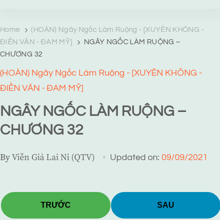
TRANG TRUYỆN MẠNG
Web truyện độc quyền của Viễn Giả Lai Ni
Home
(HOÀN) Ngây Ngốc Làm Ruộng - [XUYÊN KHÔNG -
ĐIỀN VĂN - ĐAM MỸ]
NGÂY NGỐC LÀM RUỘNG –
CHƯƠNG 32
(HOÀN) Ngây Ngốc Làm Ruộng - [XUYÊN KHÔNG -
ĐIỀN VĂN - ĐAM MỸ]
NGÂY NGỐC LÀM RUỘNG –
CHƯƠNG 32
By
Viễn Giả Lai Ni (QTV)
Updated on:
09/09/2021
TRƯỚC
SAU