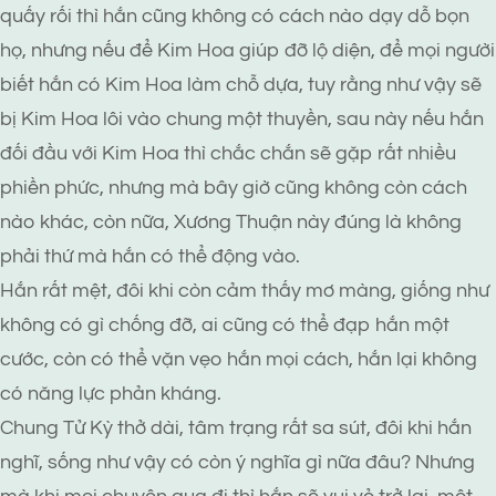
quấy rối thì hắn cũng không có cách nào dạy dỗ bọn
họ, nhưng nếu để Kim Hoa giúp đỡ lộ diện, để mọi người
biết hắn có Kim Hoa làm chỗ dựa, tuy rằng như vậy sẽ
bị Kim Hoa lôi vào chung một thuyền, sau này nếu hắn
đối đầu với Kim Hoa thì chắc chắn sẽ gặp rất nhiều
phiền phức, nhưng mà bây giờ cũng không còn cách
nào khác, còn nữa, Xương Thuận này đúng là không
phải thứ mà hắn có thể động vào.
Hắn rất mệt, đôi khi còn cảm thấy mơ màng, giống như
không có gì chống đỡ, ai cũng có thể đạp hắn một
cước, còn có thể vặn vẹo hắn mọi cách, hắn lại không
có năng lực phản kháng.
Chung Tử Kỳ thở dài, tâm trạng rất sa sút, đôi khi hắn
nghĩ, sống như vậy có còn ý nghĩa gì nữa đâu? Nhưng