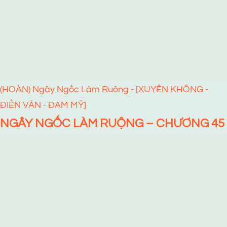
(HOÀN) Ngây Ngốc Làm Ruộng - [XUYÊN KHÔNG -
ĐIỀN VĂN - ĐAM MỸ]
NGÂY NGỐC LÀM RUỘNG – CHƯƠNG 45