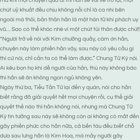
mà khi mọi chuyện qua đi thì hắn sẽ vui vẻ trở lại, một
chút uỷ khuất đều chịu không nổi chỉ là ca nhi bên
ngoài mà thôi, bản thân hắn là một hán tử khí phách uy
vũ… Sao có thể khóc nhè vì một chút tủi thân được chứ!!
“Ngươi trở về nói với Kim chưởng quầy, cám ơn hắn,
chuyện này làm phiền hắn vậy, sau này có yêu cầu gì
thì cứ nói, chỉ cần ta có thể làm được.” Chung Tử Kỳ nói.
Ai kêu bọn họ khi dễ người của hắn, thù này không báo
thì hắn sẽ ăn không ngon ngủ không yên.
Ngày thứ ba, Tiểu Tần Tử lại đến y quán, nói cho hắn
biết rằng đã giải quyết hết mọi chuyện rồi, cụ thể giải
quyết thế nào thì hắn không nói, nhưng mà Chung Tử
Kỳ tin tưởng sau này sẽ không còn ai không có mắt đến
gây phiền phức cho hắn nữa, cả bến tàu đều biết chỗ
dựa sau lưng hắn là Kim Hoa, mà mấy người gây