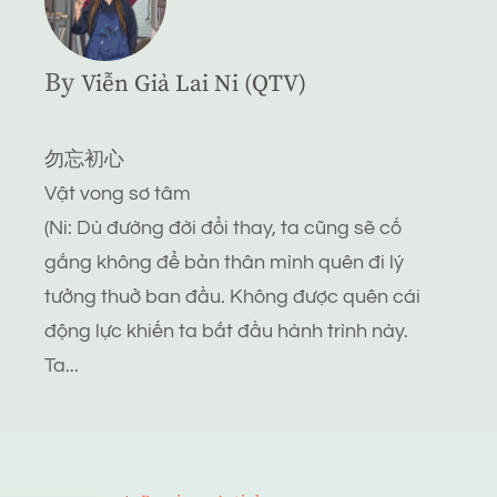
By
Viễn Giả Lai Ni (QTV)
勿忘初心
Vật vong sơ tâm
(Ni: Dù đường đời đổi thay, ta cũng sẽ cố
gắng không để bản thân mình quên đi lý
tưởng thuở ban đầu. Không được quên cái
động lực khiến ta bắt đầu hành trình này.
Ta...