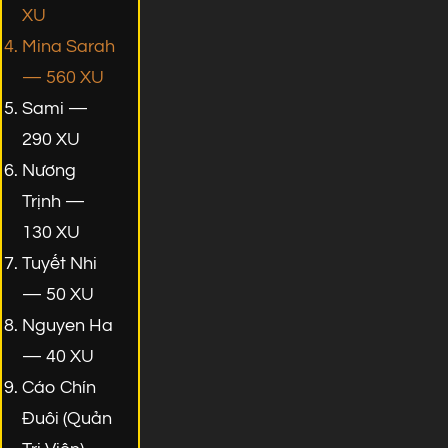
XU
Mina Sarah
— 560 XU
Sami —
290 XU
Nương
Trịnh —
130 XU
Tuyết Nhi
— 50 XU
Nguyen Ha
— 40 XU
Cáo Chín
Đuôi (Quản