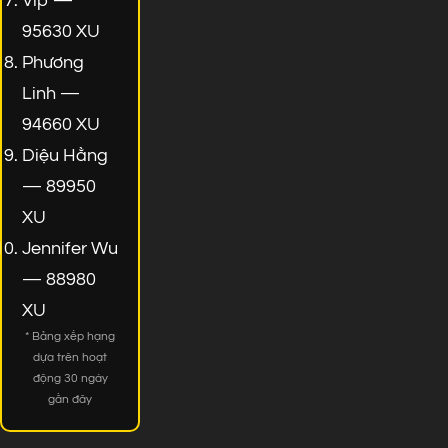
Vip —
95630 XU
Phương
Linh —
94660 XU
Diệu Hằng
— 89950
XU
Jennifer Wu
— 88980
XU
* Bảng xếp hạng
dựa trên hoạt
động 30 ngày
gần đây