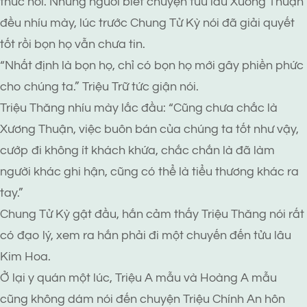
thúc hỏi. Những người biết chuyện tửu lâu Xương Thuận
đều nhíu mày, lúc trước Chung Tử Kỳ nói đã giải quyết
tốt rồi bọn họ vẫn chưa tin.
“Nhất định là bọn họ, chỉ có bọn họ mới gây phiền phức
cho chúng ta.” Triệu Trữ tức giận nói.
Triệu Thăng nhíu mày lắc đầu: “Cũng chưa chắc là
Xương Thuận, việc buôn bán của chúng ta tốt như vậy,
cướp đi không ít khách khứa, chắc chắn là đã làm
người khác ghi hận, cũng có thể là tiểu thương khác ra
tay.”
Chung Tử Kỳ gật đầu, hắn cảm thấy Triệu Thăng nói rất
có đạo lý, xem ra hắn phải đi một chuyến đến tửu lâu
Kim Hoa.
Ở lại y quán một lúc, Triệu A mẫu và Hoàng A mẫu
cũng không dám nói đến chuyện Triệu Chính An hôn