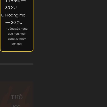
Trị Viên) —
30 XU
Hoàng Mai
— 20 XU
* Bảng xếp hạng
dựa trên hoạt
động 30 ngày
gần đây
THÔ