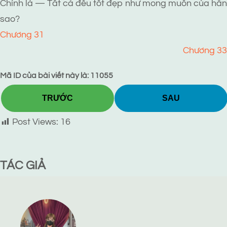
Chính là — Tất cả đều tốt đẹp như mong muốn của hắn
sao?
Chương 31
Chương 33
Mã ID của bài viết này là: 11055
TRƯỚC
SAU
Post Views:
16
TÁC GIẢ