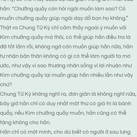
hắn: “Chưởng quầy còn hỏi ngài muốn làm sao? Có
muốn chưởng quầy giúp ngài dạy dỗ bọn họ không.”
Thật ra Chung Tử Kỳ chỉ cảm thấy ngoài ý muốn với
Kim chưởng quầy mà thôi, có thể giúp hắn điều tra là
đã tốt lắm rồi, không ngờ còn muốn giúp hắn nữa, hắn
tự nhận bản thân không có gì có thể làm người ta mơ
ước, như vậy vì sao thương nhân sống vì lợi nhuận như
Kim chưởng quầy lại muốn giúp hắn nhiều lần như vậy
chứ?
Chung Tử Kỳ không nghĩ ra, đơn giản là không nghĩ nữa,
bây giờ hắn chỉ có duy nhất một thứ có giá trị là bánh
quẩy, nếu Kim chưởng quầy muốn, hắn cũng có thể
tặng không cho hắn.
Hắn chỉ có một mình, cho dù biết có người ở sau lưng