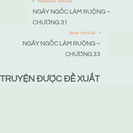
Post
Previous Article
Navigation
NGÂY NGỐC LÀM RUỘNG –
CHƯƠNG 31
Next Article
NGÂY NGỐC LÀM RUỘNG –
CHƯƠNG 33
TRUYỆN ĐƯỢC ĐỀ XUẤT