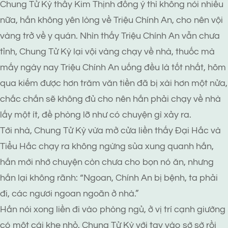
Chung Tử Kỳ thấy Kim Thịnh đồng ý thì không nói nhiều
nữa, hắn không yên lòng về Triệu Chính An, cho nên vội
vàng trở về y quán. Nhìn thấy Triệu Chính An vẫn chưa
tỉnh, Chung Tử Kỳ lại vội vàng chạy về nhà, thuốc mà
mấy ngày nay Triệu Chính An uống đều là tốt nhất, hôm
qua kiếm được hơn trăm văn tiền đã bị xài hơn một nửa,
chắc chắn sẽ không đủ cho nên hắn phải chạy về nhà
lấy một ít, đề phòng lỡ như có chuyện gì xảy ra.
Tới nhà, Chung Tử Kỳ vừa mở cửa liền thấy Đại Hắc và
Tiểu Hắc chạy ra không ngừng sủa xung quanh hắn,
hắn mới nhớ chuyện còn chưa cho bọn nó ăn, nhưng
hắn lại không rãnh: “Ngoan, Chính An bị bệnh, ta phải
đi, các ngươi ngoan ngoãn ở nhà.”
Hắn nói xong liền đi vào phòng ngủ, ở vị trí cạnh giường
có một cái khe nhỏ, Chung Tử Kỳ với tay vào sờ sờ rồi