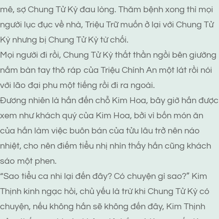
mê, sợ Chung Tử Kỳ đau lòng. Thăm bệnh xong thì mọi
người lục đục về nhà, Triệu Trữ muốn ở lại với Chung Tử
Kỳ nhưng bị Chung Tử Kỳ từ chối.
Mọi người đi rồi, Chung Tử Kỳ thất thần ngồi bên giường
nắm bàn tay thô ráp của Triệu Chính An một lát rồi nói
với lão đại phu một tiếng rồi đi ra ngoài.
Đương nhiên là hắn đến chỗ Kim Hoa, bây giờ hắn được
xem như khách quý của Kim Hoa, bởi vì bốn món ăn
của hắn làm việc buôn bán của tửu lâu trở nên náo
nhiệt, cho nên điếm tiểu nhị nhìn thấy hắn cũng khách
sáo một phen.
“Sao tiểu ca nhi lại đến đây? Có chuyện gì sao?” Kim
Thịnh kinh ngạc hỏi, chủ yếu là trừ khi Chung Tử Kỳ có
chuyện, nếu không hắn sẽ không đến đây, Kim Thịnh