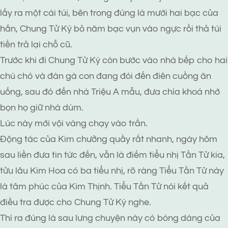
lấy ra một cái túi, bên trong đúng là mười hai bạc của
hắn, Chung Tử Kỳ bỏ năm bạc vụn vào ngực rồi thả túi
tiền trả lại chỗ cũ.
Trước khi đi Chung Tử Kỳ còn bước vào nhà bếp cho hai
chú chó và đàn gà con đang đói đến điên cuồng ăn
uống, sau đó đến nhà Triệu A mẫu, đưa chìa khoá nhờ
bọn họ giữ nhà dùm.
Lúc này mới vội vàng chạy vào trấn.
Động tác của Kim chưởng quầy rất nhanh, ngày hôm
sau liền đưa tin tức đến, vẫn là điếm tiểu nhị Tần Tử kia,
tửu lâu Kim Hoa có ba tiểu nhị, rõ ràng Tiểu Tần Tử này
là tâm phúc của Kim Thịnh. Tiểu Tần Tử nói kết quả
điều tra được cho Chung Tử Kỳ nghe.
Thì ra đúng là sau lưng chuyện này có bóng dáng của