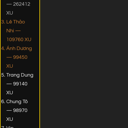
— 262412
XU
Lê Thảo
Nhi —
109760 XU
Ánh Dương
— 99450
XU
Trang Dung
— 99140
XU
Chung Tô
— 98970
XU