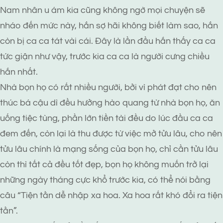
Nam nhân u ám kia cũng không ngờ mọi chuyện sẽ
nháo đến mức này, hắn sợ hãi không biết làm sao, hắn
còn bị ca ca tát vài cái. Đây là lần đầu hắn thấy ca ca
tức giận như vậy, trước kia ca ca là người cưng chiều
hắn nhất.
Nhà bọn họ có rất nhiều người, bởi vì phát đạt cho nên
thúc bá cậu dì đều hưởng hào quang từ nhà bọn họ, ăn
uống tiệc tùng, phần lớn tiền tài đều do lúc đầu ca ca
đem đến, còn lại là thu được từ việc mở tửu lâu, cho nên
tửu lâu chính là mạng sống của bọn họ, chỉ cần tửu lâu
còn thì tất cả đều tốt đẹp, bọn họ không muốn trở lại
những ngày tháng cực khổ trước kia, có thể nói bằng
câu “Tiện tằn dễ nhập xa hoa. Xa hoa rất khó đổi ra tiện
tằn”.