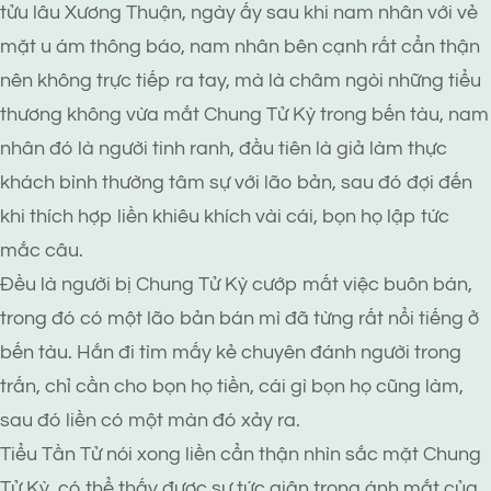
tửu lâu Xương Thuận, ngày ấy sau khi nam nhân với vẻ
mặt u ám thông báo, nam nhân bên cạnh rất cẩn thận
nên không trực tiếp ra tay, mà là châm ngòi những tiểu
thương không vừa mắt Chung Tử Kỳ trong bến tàu, nam
nhân đó là người tinh ranh, đầu tiên là giả làm thực
khách bình thường tâm sự với lão bản, sau đó đợi đến
khi thích hợp liền khiêu khích vài cái, bọn họ lập tức
mắc câu.
Đều là người bị Chung Tử Kỳ cướp mất việc buôn bán,
trong đó có một lão bản bán mì đã từng rất nổi tiếng ở
bến tàu. Hắn đi tìm mấy kẻ chuyên đánh người trong
trấn, chỉ cần cho bọn họ tiền, cái gì bọn họ cũng làm,
sau đó liền có một màn đó xảy ra.
Tiểu Tần Tử nói xong liền cẩn thận nhìn sắc mặt Chung
Tử Kỳ, có thể thấy được sự tức giận trong ánh mắt của