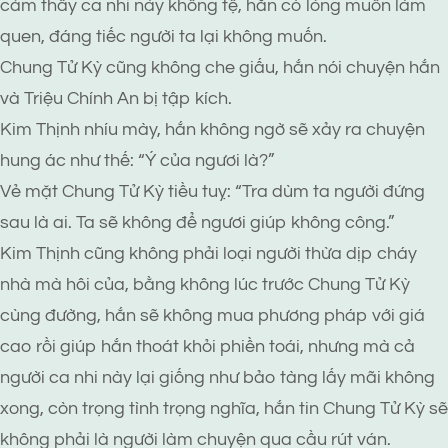
cảm thấy ca nhi này không tệ, hắn có lòng muốn làm
quen, đáng tiếc người ta lại không muốn.
Chung Tử Kỳ cũng không che giấu, hắn nói chuyện hắn
và Triệu Chính An bị tập kích.
Kim Thịnh nhíu mày, hắn không ngờ sẽ xảy ra chuyện
hung ác như thế: “Ý của ngươi là?”
Vẻ mặt Chung Tử Kỳ tiều tuỵ: “Tra dùm ta người đứng
sau là ai. Ta sẽ không để ngươi giúp không công.”
Kim Thịnh cũng không phải loại người thừa dịp cháy
nhà mà hôi của, bằng không lúc trước Chung Tử Kỳ
cùng đường, hắn sẽ không mua phương pháp với giá
cao rồi giúp hắn thoát khỏi phiền toái, nhưng mà cả
người ca nhi này lại giống như bảo tàng lấy mãi không
xong, còn trọng tình trọng nghĩa, hắn tin Chung Tử Kỳ sẽ
không phải là người làm chuyện qua cầu rút ván.