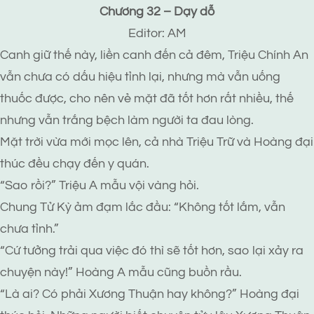
Chương 32 – Dạy dỗ
Editor: AM
Canh giữ thế này, liền canh đến cả đêm, Triệu Chính An
vẫn chưa có dấu hiệu tỉnh lại, nhưng mà vẫn uống
thuốc được, cho nên vẻ mặt đã tốt hơn rất nhiều, thế
nhưng vẫn trắng bệch làm người ta đau lòng.
Mặt trời vừa mới mọc lên, cả nhà Triệu Trữ và Hoàng đại
thúc đều chạy đến y quán.
“Sao rồi?” Triệu A mẫu vội vàng hỏi.
Chung Tử Kỳ ảm đạm lắc đầu: “Không tốt lắm, vẫn
chưa tỉnh.”
“Cứ tưởng trải qua việc đó thì sẽ tốt hơn, sao lại xảy ra
chuyện này!” Hoàng A mẫu cũng buồn rầu.
“Là ai? Có phải Xương Thuận hay không?” Hoàng đại