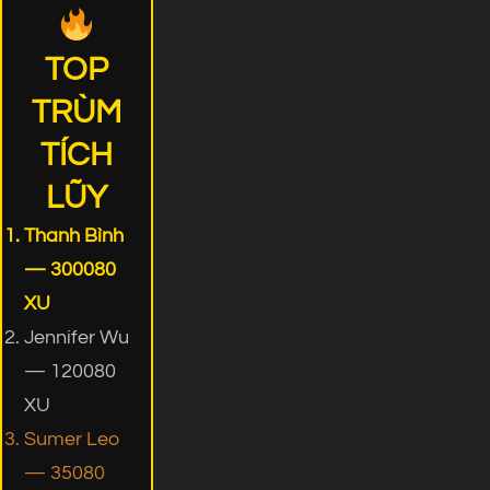
TOP
TRÙM
TÍCH
LŨY
Thanh Bình
— 300080
XU
Jennifer Wu
— 120080
XU
Sumer Leo
— 35080