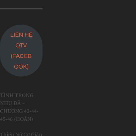
LIÊN HỆ
QTV
(FACEB
OOK)
TÌNH TRONG
NHƯ ĐÃ –
CHƯƠNG 43-44-
45-46 (HOÀN)
Thiếu Nữ Cơ Giáp