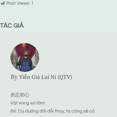
Post Views:
1
TÁC GIẢ
By
Viễn Giả Lai Ni (QTV)
勿忘初心
Vật vong sơ tâm
(Ni: Dù đường đời đổi thay, ta cũng sẽ cố