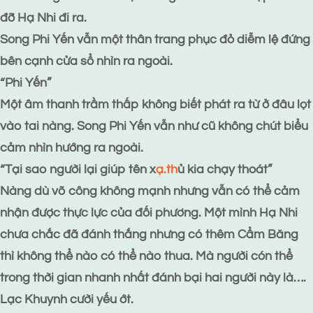
đỡ Hạ Nhi đi ra.
Song Phi Yến vẫn một thân trang phục đỏ diễm lệ đứng
bên cạnh cửa sổ nhìn ra ngoài.
“Phi Yến”
Một âm thanh trầm thấp không biết phát ra từ ở đâu lọt
vào tai nàng. Song Phi Yến vẫn như cũ không chút biểu
cảm nhìn hướng ra ngoài.
“Tại sao người lại giúp tên x
ạ.th
ủ kia chạy thoát”
Nàng dù võ công không mạnh nhưng vẫn có thể cảm
nhận được thực lực của đối phương. Một mình Hạ Nhi
chưa chắc đã đánh thắng nhưng có thêm Cẩm Băng
thì không thể nào có thể nào thua. Mà người cón thể
trong thời gian nhanh nhất đánh bại hai người này là….
Lạc Khuynh cười yếu ớt.