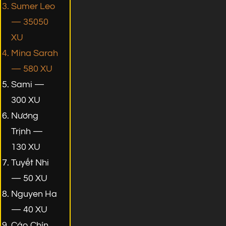
Sumer Leo
— 35050
XU
Mina Sarah
— 580 XU
Sami —
300 XU
Nương
Trịnh —
130 XU
Tuyết Nhi
— 50 XU
Nguyen Ha
— 40 XU
Cáo Chín