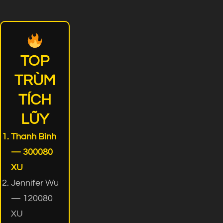
TOP
TRÙM
TÍCH
LŨY
Thanh Bình
— 300080
XU
Jennifer Wu
— 120080
XU