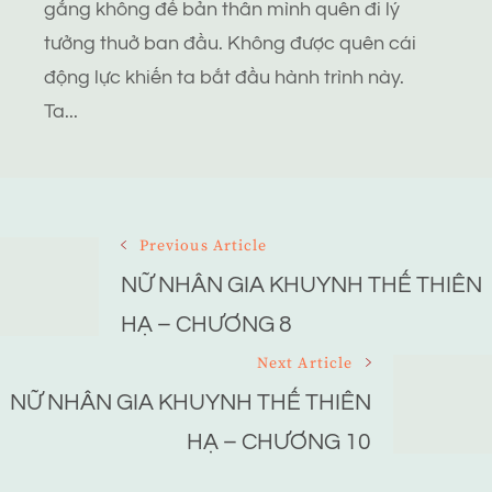
gắng không để bản thân mình quên đi lý
tưởng thuở ban đầu. Không được quên cái
động lực khiến ta bắt đầu hành trình này.
Ta...
Post
Previous Article
Navigation
NỮ NHÂN GIA KHUYNH THẾ THIÊN
HẠ – CHƯƠNG 8
Next Article
NỮ NHÂN GIA KHUYNH THẾ THIÊN
HẠ – CHƯƠNG 10