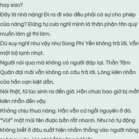
hay sao?
Đây là nhà nàng! Đi ra đi vào đều phải có sự cho phép
của nàng? Đừng tự cưa nghĩ mình là thân phận tôn quý
muốn làm gì thì làm.
Dù suy nghĩ như vậy như Song Phi Yến không trả lời. Vẫn
một bộ lạnh nhạt.
Người nói qua mà không có người đáp lại. Thần Tâm
Quân đợi mãi vẫn không có câu trả lời. Lòng kiên nhẫn
của hắn cạn kiệt dần.
Nói thật, từ lúc sinh ra đến giờ. Hắn chưa bao giờ bị mất
kiên nhẫn đến vậy.
Không chịu thua nàng. Hắn vẫn cứ ngồi nguyên ở đó.
“Vút” một mũi tên được bắn rất nhanh. Như nó tự động
không biết ở đâu xuất hiện nhắm thẳng vào người nàng