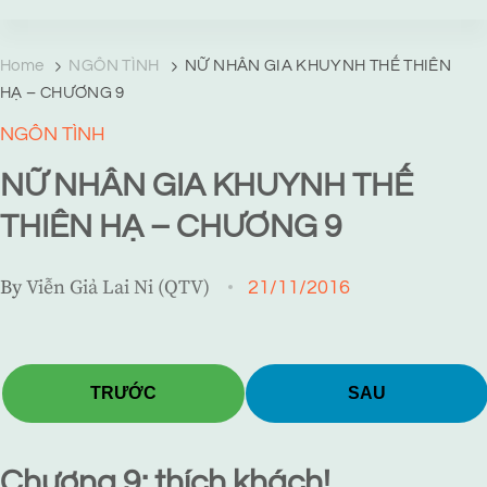
TRANG TRUYỆN MẠNG
Web truyện độc quyền của Viễn Giả Lai Ni
Home
NGÔN TÌNH
NỮ NHÂN GIA KHUYNH THẾ THIÊN
HẠ – CHƯƠNG 9
NGÔN TÌNH
NỮ NHÂN GIA KHUYNH THẾ
THIÊN HẠ – CHƯƠNG 9
By
Viễn Giả Lai Ni (QTV)
21/11/2016
TRƯỚC
SAU
Chương 9: thích khách!