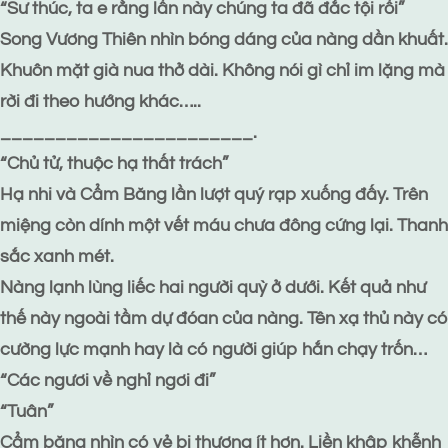
“Sư thúc, ta e rằng lần này chúng ta đã đắc tội rồi”
Song Vương Thiên nhìn bóng dáng của nàng dần khuất.
Khuôn mặt già nua thở dài. Không nói gì chỉ im lặng mà
rời đi theo hướng khác…..
_______________________.
“Chủ tử, thuộc hạ thất trách”
Hạ nhi và Cẩm Băng lần lượt quý rạp xuống đấy. Trên
miệng còn dính một vết máu chưa đông cứng lại. Thanh
sắc xanh mét.
Nàng lạnh lùng liếc hai người quỳ ở dưới. Kết quả như
thế này ngoài tầm dự đóan của nàng. Tên xạ thủ này có
cường lực mạnh hay là có người giúp hắn chạy trốn…
“Các ngươi về nghỉ ngơi đi”
“Tuân”
Cẩm băng nhìn có vẻ bị thương ít hơn. Liền khập khễnh