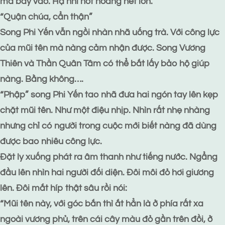
mà bay vào. Hạ nhi hốt hoảng hét lớn.
“Quận chúa, cẩn thận”
Song Phi Yến vẫn ngồi nhàn nhã uống trà. Với công lực
của mũi tên mà nàng cảm nhận được. Song Vương
Thiên và Thần Quân Tâm có thể bắt lấy bảo hộ giúp
nàng. Bằng không….
“Phập” song Phi Yến tao nhã đưa hai ngón tay lên kẹp
chặt mũi tên. Như một điệu nhịp. Nhìn rất nhẹ nhàng
nhưng chỉ có người trong cuộc mới biết nàng đã dùng
được bao nhiêu công lực.
Đặt ly xuống phát ra âm thanh như tiếng nước. Ngẩng
đầu lên nhìn hai người đối diện. Đôi môi đỏ hơi giương
lên. Đôi mắt híp thật sâu rồi nói:
“Mũi tên này, với góc bắn thì ắt hẳn là ở phía rất xa
ngoài vương phủ, trên cái cây màu đỏ gần trên đồi, ở