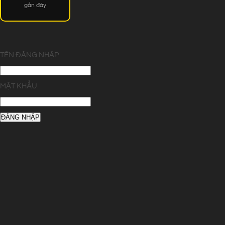
gần đây
TÊN ĐĂNG NHẬP
MẬT KHẨU