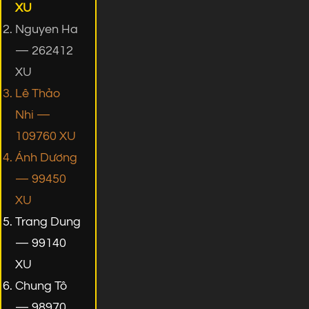
XU
Nguyen Ha
— 262412
XU
Lê Thảo
Nhi —
109760 XU
Ánh Dương
— 99450
XU
Trang Dung
— 99140
XU
Chung Tô
— 98970