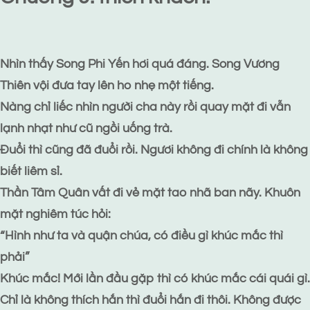
Nhìn thấy Song Phi Yến hơi quá đáng. Song Vương
Thiên vội đưa tay lên ho nhẹ một tiếng.
Nàng chỉ liếc nhìn người cha này rồi quay mặt đi vẫn
lạnh nhạt như cũ ngồi uống trà.
Đuổi thì cũng đã đuổi rồi. Ngươi không đi chính là không
biết liêm sỉ.
Thần Tâm Quân vất đi vẻ mặt tao nhã ban nãy. Khuôn
mặt nghiêm túc hỏi:
“Hình như ta và quận chúa, có điều gì khúc mắc thì
phải”
Khúc mắc! Mới lần đầu gặp thì có khúc mắc cái quái gì.
Chỉ là không thích hắn thì đuổi hắn đi thôi. Không được