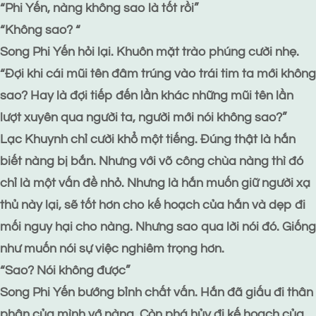
“Phi Yến, nàng không sao là tốt rồi”
“Không sao? “
Song Phi Yến hỏi lại. Khuôn mặt trào phúng cười nhẹ.
“Đợi khi cái mũi tên đâm trúng vào trái tim ta mới không
sao? Hay là đợi tiếp đến lần khác những mũi tên lần
lượt xuyên qua người ta, người mới nói không sao?”
Lạc Khuynh chỉ cười khổ một tiếng. Đúng thật là hắn
biết nàng bị bắn. Nhưng với võ công chùa nàng thì đó
chỉ là một vấn đề nhỏ. Nhưng là hắn muốn giữ người xạ
thủ này lại, sẽ tốt hơn cho kế hoạch của hắn và dẹp đi
mối nguy hại cho nàng. Nhưng sao qua lời nói đó. Giống
như muốn nói sự việc nghiêm trọng hơn.
“Sao? Nói không được”
Song Phi Yến bướng bỉnh chất vấn. Hắn đã giấu đi thân
phận của mình vớ nàng. Còn phá hủy đi kế hoạch của