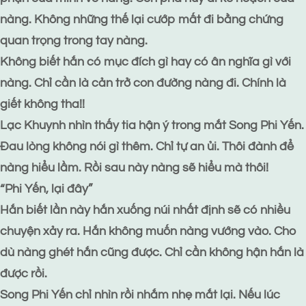
nàng. Không những thế lại cướp mất đi bằng chứng
quan trọng trong tay nàng.
Không biết hắn có mục đích gì hay có ân nghĩa gì với
nàng. Chỉ cần là cản trở con đường nàng đi. Chính là
giết không tha!!
Lạc Khuynh nhìn thấy tia hận ý trong mắt Song Phi Yến.
Đau lòng không nói gì thêm. Chỉ tự an ủi. Thôi đành để
nàng hiểu lầm. Rồi sau này nàng sẽ hiểu mà thôi!
“Phi Yến, lại đây”
Hắn biết lần này hắn xuống núi nhất định sẽ có nhiều
chuyện xảy ra. Hắn không muốn nàng vướng vào. Cho
dù nàng ghét hắn cũng được. Chỉ cần không hận hắn là
được rồi.
Song Phi Yến chỉ nhìn rồi nhắm nhẹ mắt lại. Nếu lúc