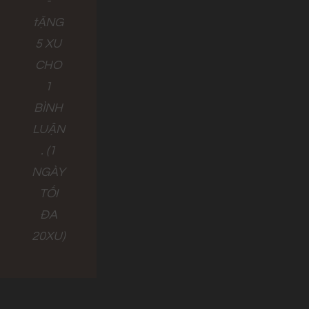
-
tẶNG
5 XU
CHO
1
BÌNH
LUẬN
. (1
NGÀY
TỐI
ĐA
20XU)