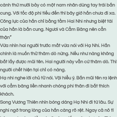
cành thứ mười bảy có một nam nhân dùng tay trái bắn
cung. Với tốc độ phi tiếu đến thì bây giờ hắn chưa đi xa.
Công lực của hắn chỉ bằng tầm Hai Nhi nhưng biệt tài
của hắn là bắn cung. Ngươi và Cẩm Băng nên cẩn
thận”
Vừa nhìn hai người trước mắt vừa nói với Hạ Nhi. Hắn
chính là muốn thử thăm dò nừng. Nếu như nàng không
bắt lấy được mũi tên. Hai người này vẫn cứ thăm dò. Thì
người chết hiện tại chỉ có nàng.
Hạ nhi nghe lời chủ tử nói. Vội hiểu ý. Bắn mũi tên ra lệnh
với cẩm băng liền nhanh chóng phi thân đi bắt thích
khách.
Song Vương Thiên nhìn bóng dáng Hạ Nhi đi từ lâu. Sự
nghi ngờ trong lòng của hắn càng rõ rệt. Ngay cả nô tì