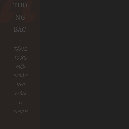
THÔ
NG
BÁO
-
TẶNG
10 XU
MỖI
NGÀY
KHI
ĐĂN
G
NHẬP