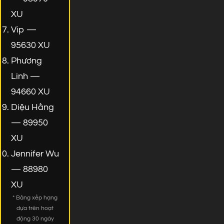
XU
Vip —
95630 XU
Phương
Linh —
94660 XU
Diệu Hằng
— 89950
XU
Jennifer Wu
— 88980
XU
* Bảng xếp hạng
dựa trên hoạt
động 30 ngày