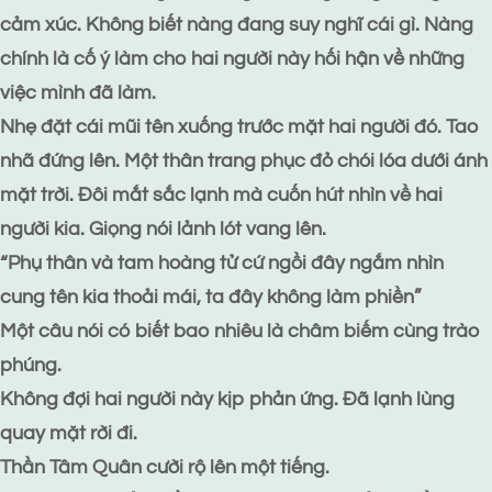
cảm xúc. Không biết nàng đang suy nghĩ cái gì. Nàng
chính là cố ý làm cho hai người này hối hận về những
việc mình đã làm.
Nhẹ đặt cái mũi tên xuống trước mặt hai người đó. Tao
nhã đứng lên. Một thân trang phục đỏ chói lóa dưới ánh
mặt trời. Đôi mắt sắc lạnh mà cuốn hút nhìn về hai
người kia. Giọng nói lảnh lót vang lên.
“Phụ thân và tam hoàng tử cứ ngồi đây ngắm nhìn
cung tên kia thoải mái, ta đây không làm phiền”
Một câu nói có biết bao nhiêu là châm biếm cùng trào
phúng.
Không đợi hai người này kịp phản ứng. Đã lạnh lùng
quay mặt rời đi.
Thần Tâm Quân cười rộ lên một tiếng.