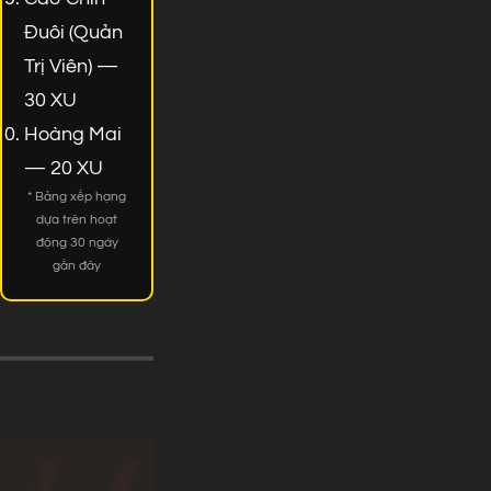
Đuôi (Quản
Trị Viên) —
30 XU
Hoàng Mai
— 20 XU
* Bảng xếp hạng
dựa trên hoạt
động 30 ngày
gần đây