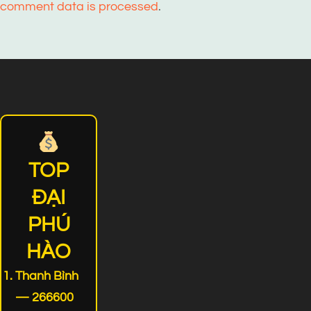
comment data is processed
.
TOP
ĐẠI
PHÚ
HÀO
Thanh Bình
— 266600